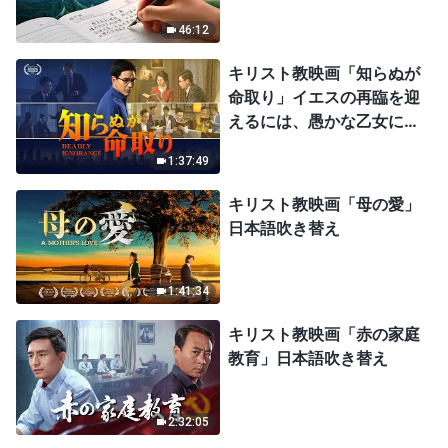
46:12
キリスト教映画「知らぬが
命取り」イエスの再臨を迎
えるには、愚かな乙女にな
ってはならない
1:37:49
キリスト教映画「母の愛」
日本語吹き替え
1:41:34
キリスト教映画「赤の家庭
教育」日本語吹き替え
2:32:05