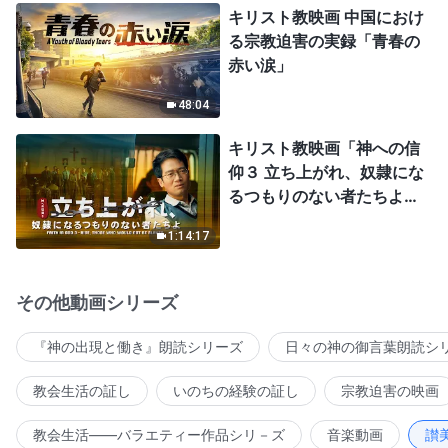
キリスト教映画 中国におけ
る宗教迫害の実録「青春の
赤い涙」
48:04
キリスト教映画「神への信
仰３ 立ち上がれ、奴隷にな
るつもりのない者たちよ」
日本語吹き替え
1:14:17
その他動画シリーズ
『神の出現と働き』朗読シリーズ
日々の神の御言葉朗読シ
教会生活の証し
いのちの経験の証し
宗教迫害の映画
教会生活――バラエティー作品シリ－ズ
音楽動画
讃