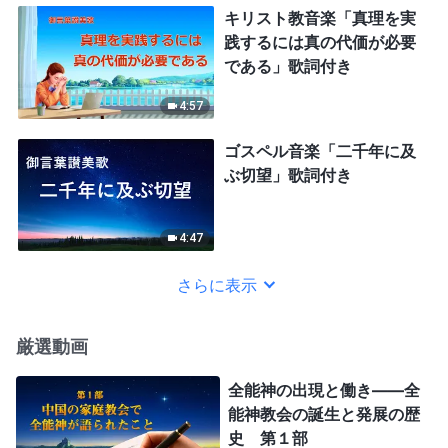
キリスト教音楽「真理を実
践するには真の代価が必要
である」歌詞付き
4:57
ゴスペル音楽「二千年に及
ぶ切望」歌詞付き
4:47
さらに表示
厳選動画
全能神の出現と働き——全
能神教会の誕生と発展の歴
史 第１部