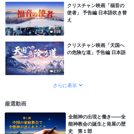
クリスチャン映画「福音の
使者」 予告編 日本語吹き替
え
3:08
クリスチャン映画「天国へ
の危険な道」予告編 日本語
2:37
さらに表示
厳選動画
全能神の出現と働き——全
能神教会の誕生と発展の歴
史 第１部