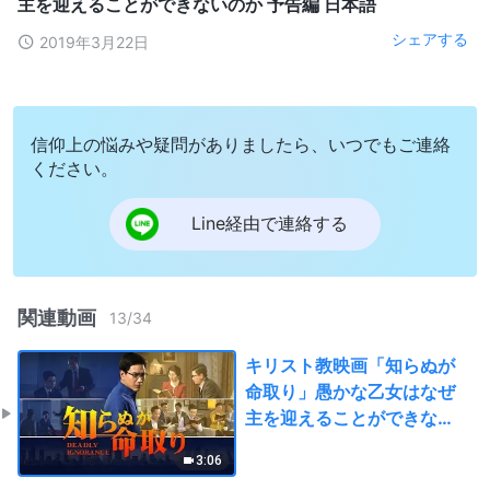
主を迎えることができないのか 予告編 日本語
シェアする
2019年3月22日
信仰上の悩みや疑問がありましたら、いつでもご連絡
ください。
Line経由で連絡する
関連動画
13
/
34
キリスト教映画「知らぬが
命取り」愚かな乙女はなぜ
主を迎えることができない
のか 予告編 日本語
3:06