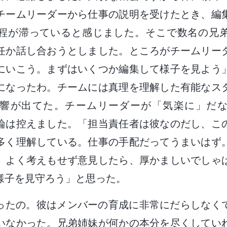
チームリーダーから仕事の説明を受けたとき、編
程が滞っていると感じました。そこで数名の兄
任か話し合おうとしました。ところがチームリー
にいこう。まずはいくつか編集して様子を見よう
になったわ。チームには真理を理解した有能なス
響が出てた。チームリーダーが「気楽に」だ
論は控えました。「担当責任者は彼なのだし、こ
多く理解している。仕事の手配だってうまいはず
。よく考えもせず意見したら、厚かましいでしゃ
様子を見守ろう」と思った。
ったの。彼はメンバーの育成に非常にだらしなく
いなかった。兄弟姉妹が何かの本分を尽くしてい