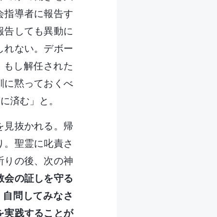
会指導者に報告す
報告しても異動に
しれない。デボー
。もし解任された
訓に黙っておくべ
ずに済む」と。
を見抜かれる。帰
り。聖霊に叱責さ
祈りの後、次の神
教会の証しを守る
。自問してみなさ
を実践することが