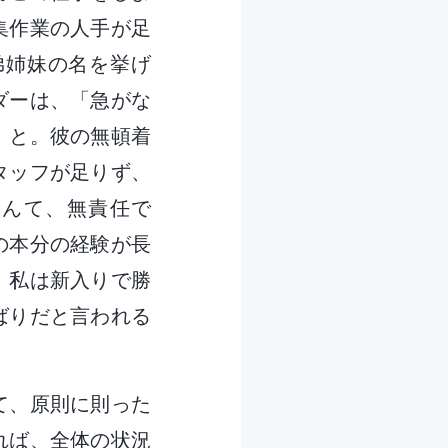
集作業の人手が足
弟姉妹の名を挙げ
ダーは、「急がな
」と。彼の無頓着
タッフが足りず、
なんて、無責任で
の本分の経験が長
。私は新入りで勝
ばりだと言われる
て、原則に則った
れば、全体の状況