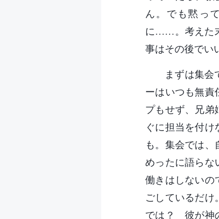
ん。でも黙っ
に……。考えた
事はその後でい
まずは集会
ーはいつも無責
プもせず、兄弟
ぐに担当を付け
も。集会では、
めったに語らな
働きはしないの
ごしているだけ
では？ 彼が神