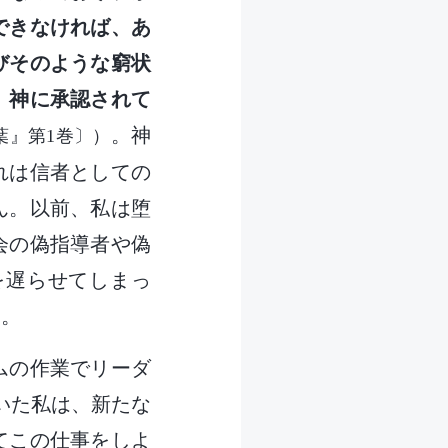
できなければ、あ
びそのような窮状
、神に承認されて
。神
葉』第1巻〕）
れは信者としての
ん。以前、私は堕
会の偽指導者や偽
を遅らせてしまっ
す。
ムの作業でリーダ
いた私は、新たな
てこの仕事をしよ