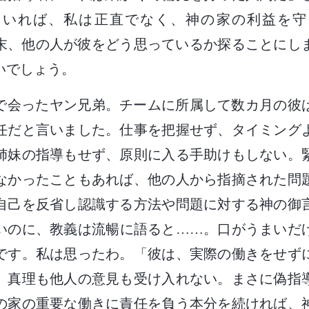
ていれば、私は正直でなく、神の家の利益を守
末、他の人が彼をどう思っているか探ることにし
いでしょう。
で会ったヤン兄弟。チームに所属して数カ月の彼
任だと言いました。仕事を把握せず、タイミング
姉妹の指導もせず、原則に入る手助けもしない。
なかったこともあれば、他の人から指摘された問
自己を反省し認識する方法や問題に対する神の御
いのに、教義は流暢に語ると……。口がうまいだ
です。私は思ったわ。「彼は、実際の働きをせず
。真理も他人の意見も受け入れない。まさに偽指
の家の重要な働きに責任を負う本分を続ければ、