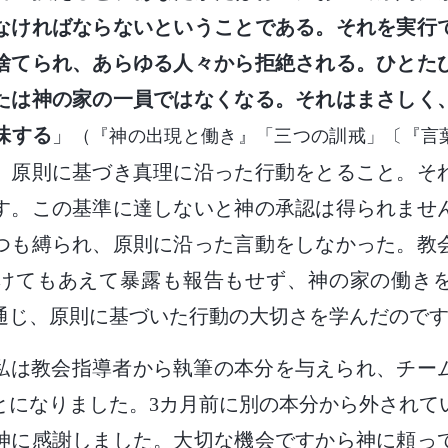
なければならないということである。それを実行
捨てられ、あらゆる人々から拒絶される。ひとた
たは神の家の一員ではなくなる。それはまさしく
味する
」
（『神の出現と働き』「三つの訓戒」〔『言
、原則に基づき真理に沿った行動をとること。そ
す。この基準に達しないと神の承認は得られませ
つも縛られ、原則に沿った言動をしなかった。教
けてもあえて暴露も報告もせず、神の家の働き
通じ、原則に基づいた行動の大切さを学んだので
私は教会指導者から執筆の本分を与えられ、チー
とになりました。3カ月前に別の本分から外されて
神に感謝しました。大切な機会ですから神に頼っ