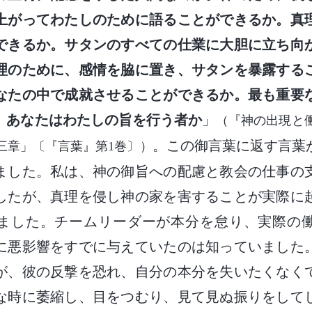
上がってわたしのために語ることができるか。真
できるか。サタンのすべての仕業に大胆に立ち向
理のために、感情を脇に置き、サタンを暴露する
なたの中で成就させることができるか。最も重要
。あなたはわたしの旨を行う者か
」
（『神の出現と
。この御言葉に返す言葉
三章」〔『言葉』第1巻〕）
ました。私は、神の御旨への配慮と教会の仕事の
したが、真理を侵し神の家を害することが実際に
ました。チームリーダーが本分を怠り、実際の
に悪影響をすでに与えていたのは知っていました
が、彼の反撃を恐れ、自分の本分を失いたくなく
な時に萎縮し、目をつむり、見て見ぬ振りをして