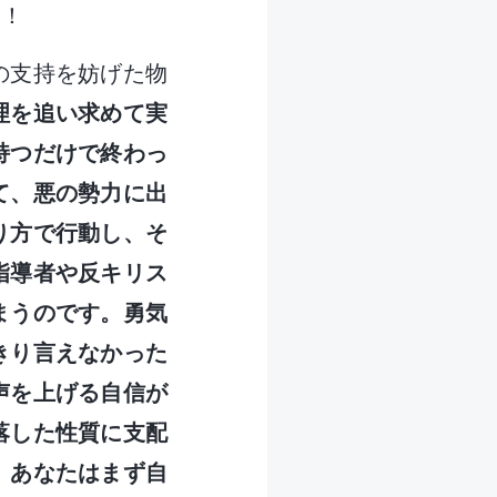
た！
の支持を妨げた物
理を追い求めて実
持つだけで終わっ
て、悪の勢力に出
り方で行動し、そ
指導者や反キリス
まうのです。勇気
きり言えなかった
声を上げる自信が
落した性質に支配
。あなたはまず自