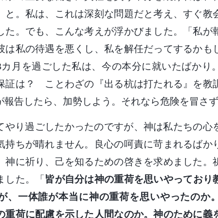
」と。私は、これは深刻な問題だと考え、すぐ教
した。でも、こんな考えが浮かびました。「私が
彼は私の待遇を悪くし、私を解任だってするかも
3カ月を過ごした私は、今の本分に就いたばかり
保証は？ ことわざの『出る杭は打たれる』を教
が報告したら、加勢しよう。それなら危険を冒さ
てやり過ごしたかったのですが、神は私たちの心
気持ちが晴れません。良心の呵責に苛まれるばか
。神に祈り、己を知るための啓きを求めました。
ました。「
皆が自分は神の重荷を思いやっており
が、一体誰が本当に神の重荷を思いやったのか
の重荷に配慮を示した人間なのか。神のために義