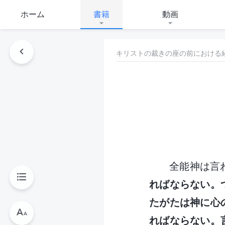
ホーム
書籍
動画
キリストの裁きの座の前における
全能神は言
ればならない。
たがたは神に心
ればならない。