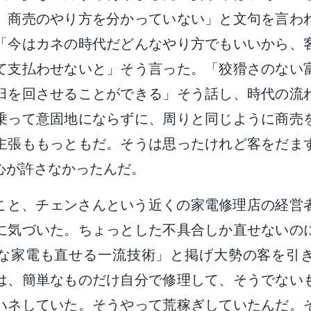
、商売のやり方を分かっていない」と文句を言わ
「今はカネの時代だどんなやり方でもいいから、
て支払わせないと」そう言った。「狡猾さのない
臼を回させることができる」そう話し、時代の流
乗って意固地にならずに、周りと同じように商売
主張ももっともだ。そうは思ったけれど客をだま
心が許さなかったんだ。
こと、チェンさんという近くの家電修理店の経営
に気づいた。ちょっとした不具合しか直せないの
な家電も直せる一流技術」と掲げ大勢の客を引
は、簡単なものだけ自分で修理して、そうでない
ハネしていた。そうやって荒稼ぎしていたんだ。