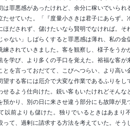
初は罪悪感があったけれど、余分に稼いでいられ
立たせていた。「『度量小さきは君子にあらず。
にほだされず、儲けたいなら賢明でなければ。そ
じゃない」しばらくすると罪悪感は薄れ、私の金
洗練されていきました。客を観察し、様子をうか
法を学び、より多くの手口を覚えた。裕福な客が
ことを言っておだてて、こびへつらい、より高い
切望する客には厄介で大変な作業であるふりをし
わせるよう仕向けた。鋭い客もいたけれどそんな
を預かり、別の日に来させ違う部分にも故障が見
て以前よりも儲けた。独りでいるときはあまり
絞って、過剰に請求する方法を考えていた。そう