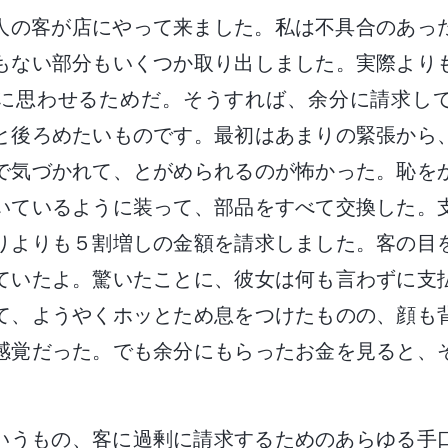
人の客が店にやって来ました。私は不具合のあっ
もない部分もいくつか取り出しました。実際より
に思わせるためだ。そうすれば、余分に請求し
と後ろめたいものです。最初はあまりの緊張から
で気づかれて、とがめられるのが怖かった。恥を
いているように装って、部品をすべて交換した。
りよりも５割増しの金額を請求しました。客の目
ていたよ。驚いたことに、彼女は何も言わずに支
て、ようやくホッとため息をつけたものの、顔も
感覚だった。でも余分にもらったお金を見ると、
いうもの、客に過剰に請求するためのあらゆる手