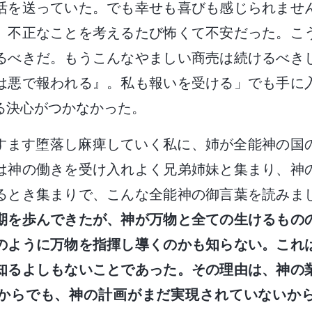
活を送っていた。でも幸せも喜びも感じられませ
、不正なことを考えるたび怖くて不安だった。こ
るべきだ。もうこんなやましい商売は続けるべき
は悪で報われる』。私も報いを受ける」でも手に
る決心がつかなかった。
すます堕落し麻痺していく私に、姉が全能神の国
は神の働きを受け入れよく兄弟姉妹と集まり、神
るとき集まりで、こんな全能神の御言葉を読みま
期を歩んできたが、神が万物と全ての生けるもの
のように万物を指揮し導くのかも知らない。これ
知るよしもないことであった。その理由は、神の
からでも、神の計画がまだ実現されていないか