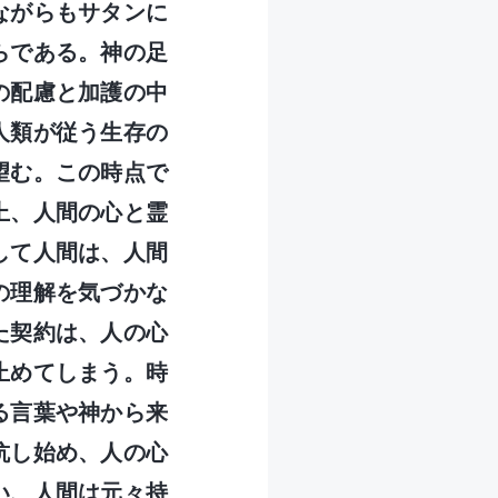
ながらもサタンに
らである。神の足
の配慮と加護の中
人類が従う生存の
望む。この時点で
上、人間の心と霊
して人間は、人間
の理解を気づかな
た契約は、人の心
止めてしまう。時
る言葉や神から来
抗し始め、人の心
い、人間は元々持