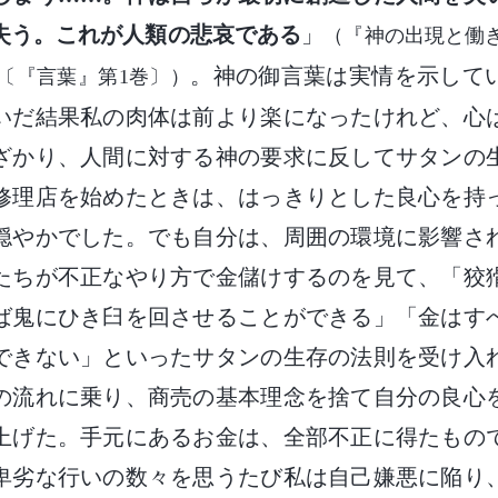
失う。これが人類の悲哀である
」
（『神の出現と働
。神の御言葉は実情を示して
〔『言葉』第1巻〕）
いだ結果私の肉体は前より楽になったけれど、心
ざかり、人間に対する神の要求に反してサタンの
修理店を始めたときは、はっきりとした良心を持
穏やかでした。でも自分は、周囲の環境に影響さ
たちが不正なやり方で金儲けするのを見て、「狡
ば鬼にひき臼を回させることができる」「金はす
できない」といったサタンの生存の法則を受け入
の流れに乗り、商売の基本理念を捨て自分の良心
上げた。手元にあるお金は、全部不正に得たもの
卑劣な行いの数々を思うたび私は自己嫌悪に陥り