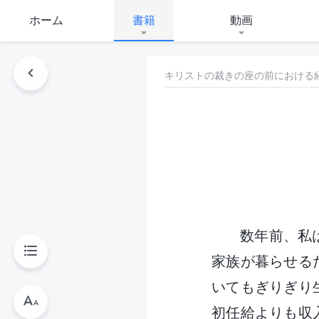
ホーム
書籍
動画
キリストの裁きの座の前における
数年前、私
家族が暮らせる
いてもぎりぎり
初任給よりも収