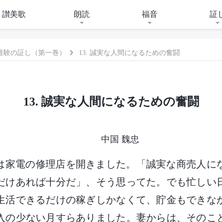
讃美歌
朗読
福音
証
経験の証し（第一巻）
13. 誠実な人間になるための奮闘
13. 誠実な人間になるための奮闘
中国 魏忠
は家電の修理店を開きました。「誠実な商売人に
だけあれば十分だ」、そう思ってた。でも忙しい
生活できるだけの稼ぎしかなくて、貯金もできな
入の少ない月すらありました。妻からは、そのこ