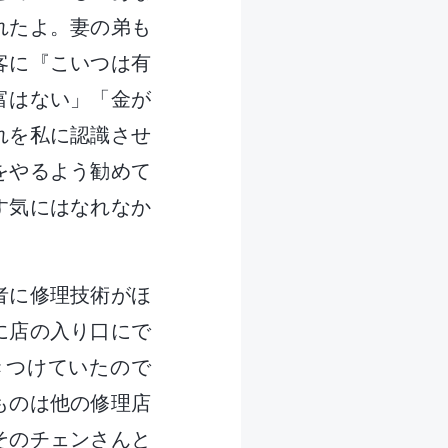
れたよ。妻の弟も
客に『こいつは有
富はない」「金が
れを私に認識させ
をやるよう勧めて
す気にはなれなか
者に修理技術がほ
に店の入り口にで
きつけていたので
ものは他の修理店
そのチェンさんと