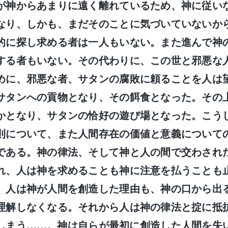
が神からあまりに遠く離れているため、神に従い
なり、しかも、まだそのことに気づいていないか
的に探し求める者は一人もいない。また進んで神
する者もいない。その代わりに、この世と邪悪な
めに、邪悪な者、サタンの腐敗に頼ることを人は
サタンへの貢物となり、その餌食となった。その
かとなり、サタンの恰好の遊び場となった。こう
則について、また人間存在の価値と意義について
である。神の律法、そして神と人の間で交わされ
れ、人は神を求めることも神に注意を払うことも
、人は神が人間を創造した理由も、神の口から出
理解しなくなる。それから人は神の律法と掟に抵
しまう……。神は自らが最初に創造した人間を失