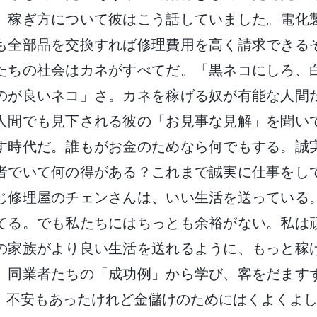
、稼ぎ方について彼はこう話していました。電化
も全部品を交換すれば修理費用を高く請求できる
たちの社会はカネがすべてだ。「黒ネコにしろ、
のが良いネコ」さ。カネを稼げる奴が有能な人間
人間でも見下される彼の「お見事な見解」を聞い
す時代だ。誰もがお金のためなら何でもする。誠
者でいて何の得がある？これまで誠実に仕事をし
じ修理屋のチェンさんは、いい生活を送っている
てる。でも私たちにはちっとも余裕がない。私は
の家族がより良い生活を送れるように、もっと稼
、同業者たちの「成功例」から学び、客をだます
。不安もあったけれど金儲けのためにはくよくよ