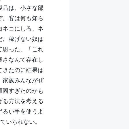
製品は、小さな部
ぞ。客は何も知ら
白ネコにしろ、ネ
だ。稼げない奴は
て思った。「これ
実さなんて存在し
てきたのに結果は
。家族みんながぜ
頑固すぎたのかも
げる方法を考える
ずるい手を使うよ
していられない。