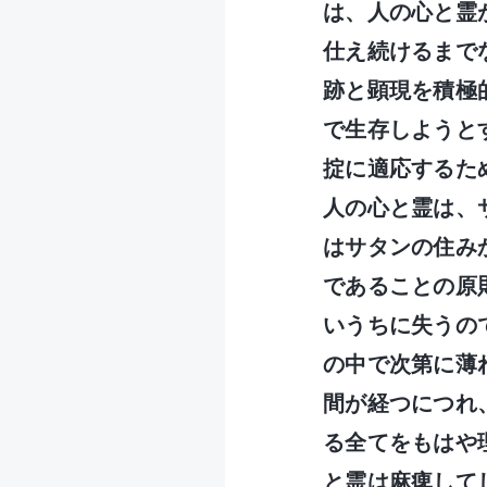
は、人の心と霊
仕え続けるまで
跡と顕現を積極
で生存しようと
掟に適応するた
人の心と霊は、
はサタンの住み
であることの原
いうちに失うの
の中で次第に薄
間が経つにつれ
る全てをもはや
と霊は麻痺して