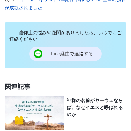
ったく知りませんでした。なぜなら、神の霊が肉に
が成就されました
宿って働くとき、神の働きは超自然的なものではな
く、まったく普通のものだからです。聖書にも「
そ
信仰上の悩みや疑問がありましたら、いつでもご
の日、その時は、だれも知らない。天にいる御使た
連絡ください。
ちも、また子も知らない、ただ父だけが知っておら
れる
」
とあります。主
（マルコによる福音書 13:32）
Line経由で連絡する
イエスが正式にその地位に就かれたとき、聖霊は彼
が受肉した神であることを個人的に証しする言葉を
発しました。その時になって初めて、主イエスは自
関連記事
身の正体を知り、贖いの業を行うために来られたこ
とを知ったのです。しかし十字架にはりつけられる
神様の名前がヤーウェなら
ば、なぜイエスと呼ばれる
前は、ただの人の子であり、キリストでした。だか
のか
ら天の父に祈るのは自然なことであり、また、人間
の立場から神の霊に祈っていたのもとても自然なこ