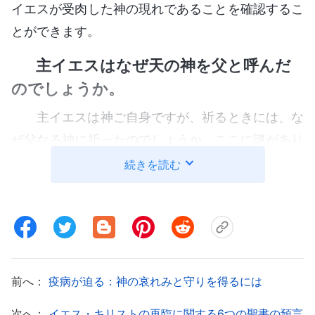
イエスが受肉した神の現れであることを確認するこ
とができます。
主イエスはなぜ天の神を父と呼んだ
のでしょうか。
主イエスは神ご自身ですが、祈るときには、な
ぜ父なる神に祈ったのでしょうか。ここに謎があり
ます。
続きを読む
神が受肉するとき、神の霊は肉の中に隠されて
いて、ちょうど私たち人間が自分の中に自分の魂を
感じられないのと同じように、肉はそれを全く感じ
ることができません。主イエスが働き始め、使命を
前へ：
疫病が迫る：神の哀れみと守りを得るには
遂行する前は、普通の人間の状態で暮らしていまし
た。主イエスは、自分が受肉した神であることをま
次へ：
イエス・キリストの再臨に関する6つの聖書の預言