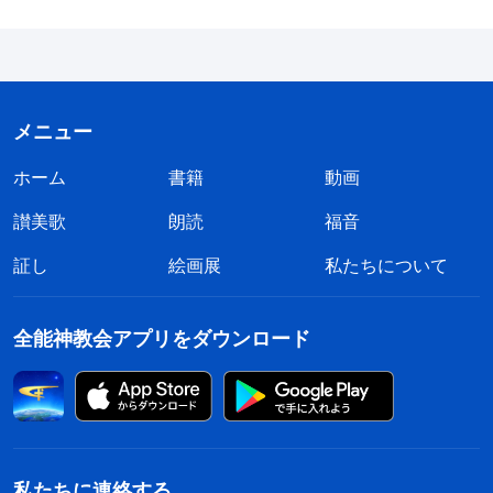
物だからではないのか。地上におけるイエスの権威
がどんなに偉大でも、磔刑以前はイエスは単に人の
子であり、聖霊（すなわち神）に支配され、地上に
いる被造物の一人にすぎなかった。まだ自分の働き
メニュー
を完成させていなかったからである。従って、彼が
ホーム
書籍
動画
天の神を父と呼ぶのはもっぱら彼の謙虚と従順さか
らであった。しかし、彼がそのように神（すなわち
讃美歌
朗読
福音
天の霊）に呼びかけることで、彼が天の神の霊の子
証し
絵画展
私たちについて
であることの証明にはならない。むしろ、それは単
に彼の視点が異なっていることであり、彼が別の位
全能神教会アプリをダウンロード
格であるということではない。
」
（「三位一体は存在
するのか」）
「
それでも、『イエスは自分の愛する子と神は
はっきり述べなかったか。』と言う人たちがいる。
私たちに連絡する