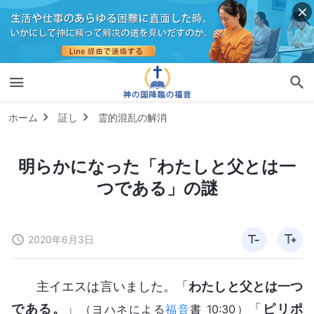
ホーム
証し
霊的混乱の解消
明らかになった「わたしと父とは一
つである」の謎
2020年6月3日
主イエスは言いました。「
わたしと父とは一つ
である。
」
「
ピリポ
（ヨハネによる
福音
書 10:30）