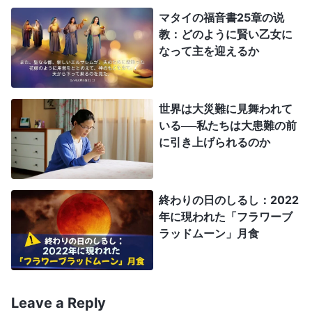
とだったのです。主イエスが十字架にはりつけられ
マタイの福音書25章の说
教：どのように賢い乙女に
るまさにそのとき、主イエスは父なる神にも
祈り
を
なって主を迎えるか
捧げられましたが、そのことを通して、謙遜さと従
順さがわかります。
世界は大災難に見舞われて
全能神
は言います。「
イエスが祈る間、父の名
いる──私たちは大患難の前
で天の神を呼んだ時、これは被造物の人の観点だけ
に引き上げられるのか
から行われたのであり、それはただ神の霊が普通の
正常な肉を着て、被造物の人の外見をしていたため
終わりの日のしるし：2022
であった。彼の中には神の霊があったとしても、外
年に現われた「フラワーブ
観は普通の人であった。言い換えれば彼は、イエス
ラッドムーン」月食
自身を含め、すべての人が言うところの『人の子』
になった。彼が人の子と呼ばれるならば、彼は普通
の人々の通常の家庭に生まれた人（男でも女でも、
Leave a Reply