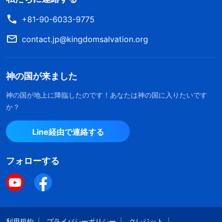
イエスは神の愛する子、神の心にかなう者である
+81-90-6033-9775
――これは確かに神自身によって語られた。神は自
contact.jp@kingdomsalvation.org
身の証しをしていたのだが、それは異なる観点か
ら、すなわち天の霊の観点から自身の受肉の証しを
していたのである。イエスは神の受肉であって、天
神の国が来ました
にいる神の子ではない。わかるか。『わたしが父に
神の国が地上に降臨したのです！あなたは神の国に入りたいです
おり、父がわたしにおられる』というイエスの言葉
か？
は、二者が一つの霊であることを示しているのでは
Line経由で連絡する
ないだろうか。そして、彼らが天と地に分けられた
のは受肉のためではないだろうか。実際には彼らは
フォローする
やはり一つである。たとえ何であれ、神が自身の証
しをしているに過ぎない。……しかし、その時、天
の霊は、イエスは神の愛する子であるとだけ述べ、
彼が神のひとり子だとは言及しなかった。そのよう
利用規約
プライバシーポリシー
クレジット