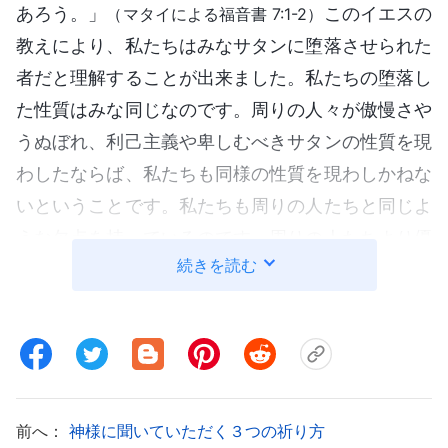
あろう。」
このイエスの
（マタイによる福音書 7:1-2）
教えにより、私たちはみなサタンに堕落させられた
者だと理解することが出来ました。私たちの堕落し
た性質はみな同じなのです。周りの人々が傲慢さや
うぬぼれ、利己主義や卑しむべきサタンの性質を現
わしたならば、私たちも同様の性質を現わしかねな
いということです。私たちも周りの人たちと同じよ
うな欠点を持っているのです。周りの人たちより優
続きを読む
れている訳ではないのです。もし欠点や腐敗によっ
て相手を裁いたり決めつけたりするならば、私たち
は真に傲慢で自分を知らなすぎるということなので
す。ですから、周りの人たちがどのように堕落して
いるか、どのような罪を現わすかにかかわらず、私
たちは正しい接し方をし、勝手に裁いたりその人を
前へ：
神様に聞いていただく３つの祈り方