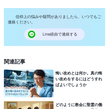
どのような人か決めつけたりしてはいけないので
す。イエスが罪人に対してどのように接したか、聖
信仰上の悩みや疑問がありましたら、いつでもご
書に書かれていることを思い出してみてください。
連絡ください。
「パリサイ人たちが、姦淫をしている時につかまえ
Line経由で連絡する
られた女をひっぱってきて、中に立たせた上、イエ
スに言った、『先生、この女は姦淫の場でつかまえ
られました。モーセは律法の中で、こういう女を石
で打ち殺せと命じましたが、あなたはどう思います
関連記事
か』。…イエスは言われた、『わたしもあなたを罰
悔い改めとは何か。真の悔
しない。お帰りなさい。今後はもう罪を犯さないよ
い改めをするにはどうすれ
うに』。」
この句
（ヨハネによる福音書 8:3-11参照）
ばよいでしょうか
から、サタンによって堕落させられ、罪に生きる
人々の痛みと無力さを、イエスが理解していたこと
が分かります。イエスは人間の弱さに哀れみを感じ
どのように教会に聖霊の働