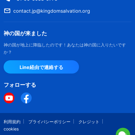
なかったのです。そしてこの姉妹はその時、ご主人
contact.jp@kingdomsalvation.org
の妨害により、集会に来ることが出来ませんでし
た。その姉妹を、愛の心をもって私は助けなければ
神の国が来ました
ならなかったにも関わらず、彼女の生活に配慮して
神の国が地上に降臨したのです！あなたは神の国に入りたいです
あげることができませんでした。私は彼女を避け、
か？
純粋に神様を愛してはいないと決めつけたのです。
自分自身を考えた時、私は自分が非常に傲慢だと感
Line経由で連絡する
じました。この姉妹のことに、愛と寛容を持って対
フォローする
応していませんでした。私のしたことで神様の意図
に沿ったものは何一つありませんでした。それに気
づいた私は、神様の前に罪を悔い改めて言いまし
た。「私は喜んでこの姉妹を助け、支えようと思い
利用規約
プライバシーポリシー
クレジット
ます。その後私は、愛の心で神様の言葉をこの姉妹
cookies
に伝え、自分の経験と理解したことを伝えました。