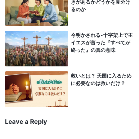
きがあるかどうかを見分け
られたのです。私たちの堕落が露わになったり、罪
るのか
を犯したりした時に心から悔い改めるなら、神様は
悔い改めて私たちが変わる時間を下さいます。我達
もイエスに倣い、他の人の欠点や堕落した部分を正
今明かされる-十字架上で主
イエスが言った『すべてが
しく示さなければなりません。進歩という観点か
終った』の真の意味
ら、他の人たちを見なければなりません。これは、
クリスチャンがその人生の中で、他の人たちに接す
る際の原則でもあります。もし私たちが他の人に厳
救いとは？ 天国に入るため
に必要なのは救いだけ？
しい姿勢を取り、あれこれと細かいことにこだわ
り、勝手に裁いたりするのであれば、そして、相手
がどのような人間かを決めつけて、欠点を見てどう
しようもない人間だと結論付けるのであれば、それ
Leave a Reply
は傲慢とうぬぼれによる腐敗した性質によって接し
ていることになります。あなたがそのような事をす