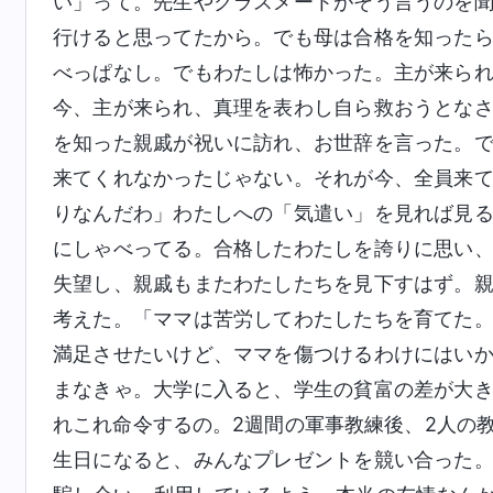
い」って。先生やクラスメートがそう言うのを
行けると思ってたから。でも母は合格を知った
べっぱなし。でもわたしは怖かった。主が来ら
今、主が来られ、真理を表わし自ら救おうとな
を知った親戚が祝いに訪れ、お世辞を言った。
来てくれなかったじゃない。それが今、全員来
りなんだわ」わたしへの「気遣い」を見れば見
にしゃべってる。合格したわたしを誇りに思い
失望し、親戚もまたわたしたちを見下すはず。
考えた。「ママは苦労してわたしたちを育てた
満足させたいけど、ママを傷つけるわけにはい
まなきゃ。大学に入ると、学生の貧富の差が大
れこれ命令するの。2週間の軍事教練後、2人の
生日になると、みんなプレゼントを競い合った