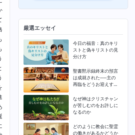
に
か
て
厳選エッセイ
格
も
今日の福音：真のキリ
も
ストと偽キリストの見
分け方
う
と
聖書黙示録終末の預言
う
は成就された──主の
再臨をどうお迎えすれ
を
ばよいか
進
なぜ神はクリスチャン
が苦しむのをお許しに
あ
なるのか
誕
に
どのように教会に聖霊
の働きがあるかどうか