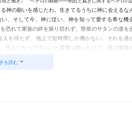
出現と働き』「ペテロの経験――刑罰と裁きに関するペテロの
する神の願いを感じたわ。生きてるうちに神に会えるな
に会い、そして今、神に従い、神を知って愛する希な機
とを恐れて家族の絆を振り切れず、世俗のサタンの道を
は人を待たず、地上で短時間しか働かない。それを逃
た。役人になってほしいと両親は願ったけど、彼は家族
ることを求め、主によって完全にされた。自分はペテロ
きを読む
、愛さなければならない。それが何より有意義な人生。
せようって決意したわ！
に言った。大学には戻らないって。母はこう言って叱っ
、そんなことは許さないから！」わたしは答えた。「わ
。それが正しいことなの。聖書もこう教えてる。『世と
愛する者があれば、父の愛は彼のうちにない』
（ヨハネ
の道を歩んではいけない。それは神の御旨じゃないの