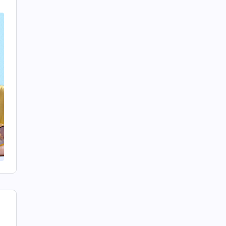
仕
さ
る
マ
就
見
煙
い
わ
ど
れ
世
な
が