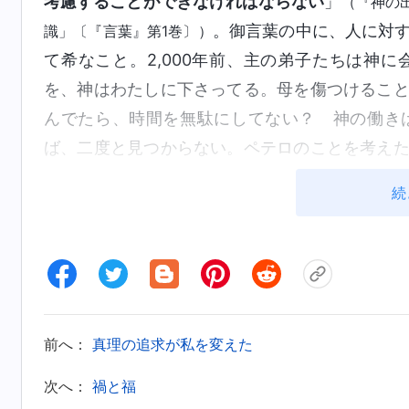
考慮することができなければならない
」
（『神の
。御言葉の中に、人に対
識」〔『言葉』第1巻〕）
て希なこと。2,000年前、主の弟子たちは神
を、神はわたしに下さってる。母を傷つけるこ
んでたら、時間を無駄にしてない？ 神の働き
ば、二度と見つからない。ペテロのことを考え
絆に縛られず、神に従うことを選び、神を愛す
続
比べものにならないけど、彼のように神を知り
の後は家族の絆に縛られず、今度こそ神を満足さ
冬休みの最終日、わたしは真剣な口調で母
わ。「神のために退学したいのは知ってるけど
したちを造ったのは神。だから神を崇めなきゃ
前へ：
真理の追求が私を変えた
にあるものとを、愛してはいけない。もし、世を
次へ：
禍と福
。神の信者は、前途を求めて世俗
第1の手紙 2:15）