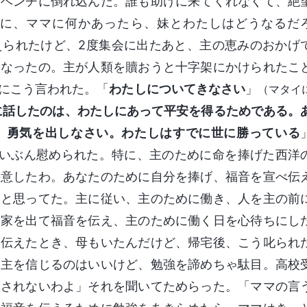
、ベンチに倒れ込んだ。誰も助けに来てくれなくて、絶
に、ママに何かあったら、妹とわたしはどうなるだ
えられたけど、2度集会に出たあと、主の恵みのおかげ
になったの。主が人類を贖おうと十字架にかけられたこ
にこう言われた。「
わたしについてきなさい
」
（マタイ
に話したのは、わたしにあって平安を得るためである。
、勇気を出しなさい。わたしはすでに世に勝っている
にずいぶん慰められた。特に、主のために命を捧げた西洋
決意したわ。あなたのために自分を捧げ、福音を宣べ伝
いと思ってた。主に従い、主のために働き、人を主の前
。家を出て福音を伝え、主のために働く日を心待ちにし
を伝えたとき、母もいたんだけど、帰宅後、こう叱られ
 主を信じるのはいいけど、勉強を諦めちゃ駄目。高校
敬されないわよ」それを聞いてためらった。「ママの言