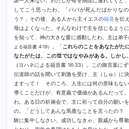
誰一人来ない。わたしが母を病院に連れてくと
してこう思ったわ。「パパが死んだばかりなの
う？」その後、ある人から主イエスの
福音
を伝
母はよくなった。そんなわけで主を信じるよう
を知って、神の大きな愛に感動したわ。主は弟子
。「
これらのことをあなたがた
よる福音書 4:19）
なたがたは、この世ではなやみがある。しかし
ヨハネによる福音書 16:33）。この御言葉
（
伝道師の話を聞いて刺激を受け、主（しゅ）に
ますって！ そのころ、人生には何の意味もな
導くことだけが、有意義で価値があるんだって
わ。ある日の祈祷会で、主に祈って自分の願い
の。「どうしてあんな馬鹿なことを言ったの？
験に集中しなさい。成功しなきゃ、親戚から尊