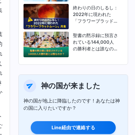
と
終わりの日のしるし：
集
2022年に現われた
「フラワーブラッドム
ーン」月食
葉
聖書の黙示録に預言さ
れている144,000人
的
の勝利者とは誰なの
れ
か？
え
れ
き
神の国が来ました
か
神の国が地上に降臨したのです！あなたは神
の国に入りたいですか？
ト
ご
Line経由で連絡する