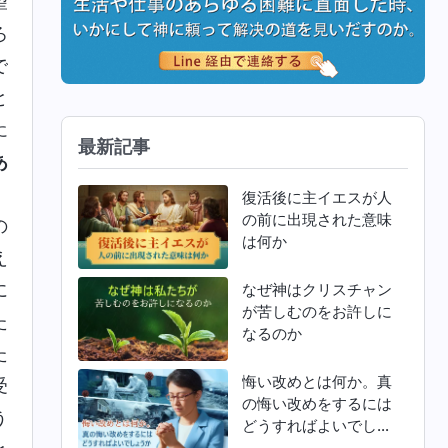
望
ろ
で
と
に
最新記事
あ
」
復活後に主イエスが人
の前に出現された意味
の
は何か
え
に
なぜ神はクリスチャン
が苦しむのをお許しに
た
なるのか
た
悔い改めとは何か。真
受
の悔い改めをするには
う
どうすればよいでしょ
うか