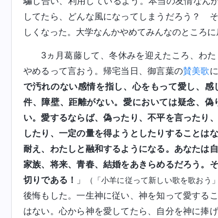
騙し合い、利用しているよう。本当の友情なん
してたら、どんな風になってしまうだろう？ 
しくなった。大学なんかやめてみんなのところに
3ヵ月葛藤して、冬休みを迎えたころ、わ
やめるって言おう。帰宅当日、御言葉の
賛美歌
で汚れのない感情を指し、心をもって愛し、感
件、障壁、距離がない。愛においては疑念、偽
い。愛するならば、偽ったり、不平を言ったり
したり、一定の量を得ようとしたりすることは
耐え、わたしと融和するようになる。あなたは
家族、将来、青春、結婚をあきらめるだろう。
切りである！
」
（「小羊に従って新しい歌を歌おう
後悔もした。一生神に従い、神を知って愛する
はない。心から神を愛してたら、自分を神に捧