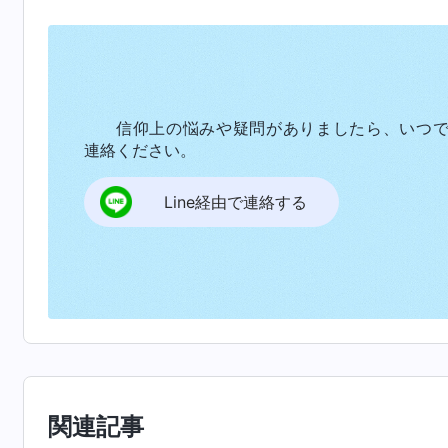
わたしは神に従い、本分を尽くすわ」すると母
えたければずっと仕えていられる。パパが早死
れた。わたしは何のために苦しんできたの？ 
ためよ！ 本当につらかったわ。もう少しでゴ
信仰上の悩みや疑問がありましたら、いつ
のことを傷つけるの？」それを聞いて弱気にな
連絡ください。
いてお金を稼げる。ママも見下されない」でも
Line経由で連絡する
られても、神の働きが終われば、このサタンの
と消える」そこで母に言った。「わたしたちは
の働きが終われば大災害が来て、そんな生活は
れました。『
たとい人が全世界をもうけても、
んな代価を払って、その命を買いもどすことがで
を遮った。「神を信じることには反対してない
俗の暮らしを捨てちゃ駄目。さもないと、いい
関連記事
のよ」これを聞いてわかった。母の信仰は口先