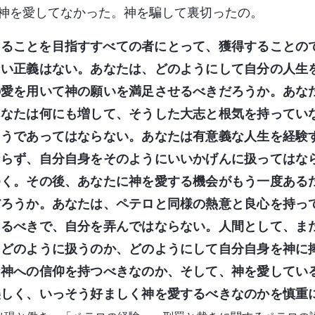
神を愛してなかった。神を騙して裏切ったの。
することを目指すすべての者にとって、獲得することの
ない正義はない。あなたは、どのようにして自分の人生
の愛を用いて神の願いを満足させるべきだろうか。あな
あなたは何にも増して、そうした大志と根気を持ってい
ようであってはならない。あなたは有意義な人生を経験
ならず、自分自身をそのようにいいかげんに扱ってはな
ゆく。その後、あなたに神を愛する機会がもう一度ある
だろうか。あなたは、ペテロと同様の熱意と良心を持っ
あるべきで、自分を弄んではならない。人間として、ま
をどのように扱うのか、どのようにして自分自身を神に
な神への信仰を持つべきなのか、そして、神を愛してい
美しく、いっそう好ましく神を愛するべきなのかを慎重