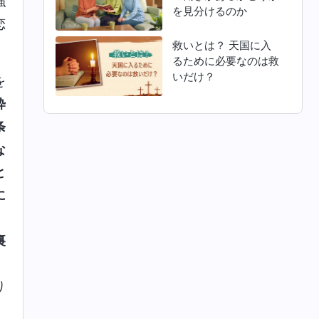
強
を見分けるのか
恋
救いとは？ 天国に入
るために必要なのは救
いだけ？
を
粋
条
な
と
に
。
裏
、
り
。