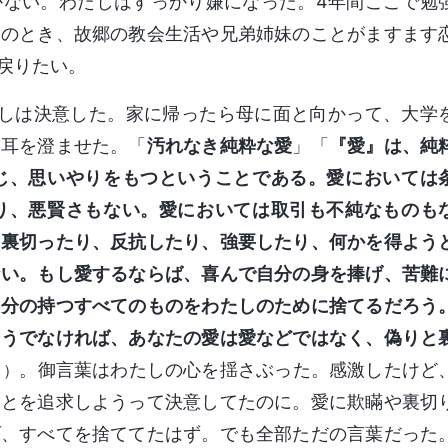
かない。わたしはすっかり嫌になった。4年間ここで勉
そのとき、故郷の教会生活や兄弟姉妹のことがますます
戻りたい。
たしは決意した。家に帰ったら母に面と向かって、大学
に耳を澄ませた。「
汚れなき純粋な愛
」「
『愛』は、純
じ、思いやりをもつということである。愛においては
り、悪賢さもない。愛においては取引も不純なものも
、裏切ったり、反抗したり、強要したり、何かを得よう
ない。もし愛するならば、喜んで自分の身を捧げ、苦難
自分の持つすべてのものをわたしのために捨てるだろう
そうでなければ、あなたの愛は愛などではなく、偽りと
。御言葉はわたしの心を揺さぶった。感激したけど
」）
ことを追求しようって決意してたのに。愛に欺瞞や裏切
げ、すべてを捨ててたはず。でも全部ただの言葉だった