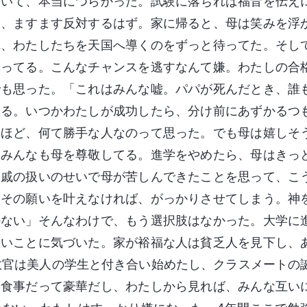
聞いて、本当につらかった。試験に落ちれば福音を伝え
ら、ますます反対するはず。家に帰ると、母は笑みを浮
れ、わたしたちを天国へ導くのをずっと待ってた。そし
さってる。こんなチャンスを逃すなんて嫌。わたしの合
でも思った。「これはみんな嘘。パパが死んだとき、誰
てる。いつかわたしが成功したら、分け前にあずかるつ
るほど、何て勝手な人なのって思った。でも母は嬉しそ
、みんなも母を尊敬してる。進学をやめたら、母はきっ
親戚の扱いのせいで母が苦しんできたことを思って、こ
。その願いを叶えなければ、がっかりさせてしまう。神
かない」そんなわけで、もう選択肢はなかった。大学に
きいことに気づいた。家が裕福な人は貧乏人を見下し、
教官は美人の学生と付き合い始めたし、クラスメートの
。食事だって豪華だし、わたしから見れば、みんな互い