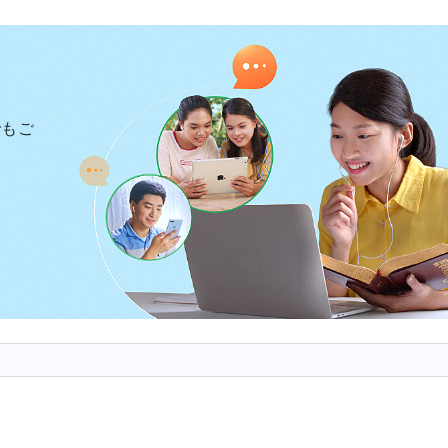
は言った。「他の家族はわたしたちよりお金持ち。主に
にしたとき、わたしたちにはお金がなく、親戚にも見下
あなたを大学に行かせて成功させ、いい暮らしを送らせ
ールなのに、あなたは棄権しようとしてる。どうしてマ
でもご
った。「ママの言うとおり。大学に行けば、いい仕事に
こう思った。「物に恵まれた暮らしを送り、他人に仰ぎ
世は滅ぼされ、キリストの国だけが残り、享楽や虚栄は
地上の客に過ぎない。どんな暮らしを送ろうと、神の救
滅ぼされる。お金があっても関係ないわ。主イエスは言
自分の命を損したら、なんの得になろうか。また、人は
きようか
』
」。でも母はそ
（マタイによる福音書 16:26）
。そんな真剣にならないで。神を信じるのはいいけど、
人生を送れないわ。2人を育てたのは、お金を稼ぐため
だけ。形勢を気にして、神からも世俗からも祝福を欲し