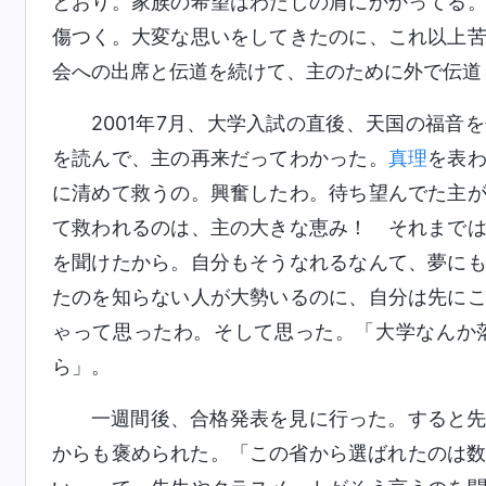
とおり。家族の希望はわたしの肩にかかってる
傷つく。大変な思いをしてきたのに、これ以上
会への出席と伝道を続けて、主のために外で伝道
2001年7月、大学入試の直後、天国の福音
を読んで、主の再来だってわかった。
真理
を表
に清めて救うの。興奮したわ。待ち望んでた主
て救われるのは、主の大きな恵み！ それまで
を聞けたから。自分もそうなれるなんて、夢に
たのを知らない人が大勢いるのに、自分は先に
ゃって思ったわ。そして思った。「大学なんか
ら」。
一週間後、合格発表を見に行った。すると
からも褒められた。「この省から選ばれたのは数