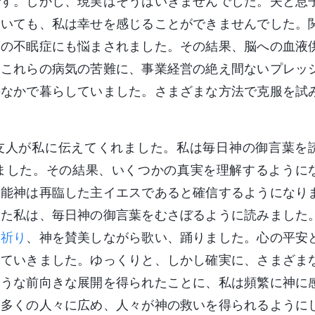
です。しかし、現実はそうはいきませんでした。夫と息
ていても、私は幸せを感じることができませんでした。
度の不眠症にも悩まされました。その結果、脳への血液
。これらの病気の苦難に、事業経営の絶え間ないプレッ
のなかで暮らしていました。さまざまな方法で克服を試
友人が私に伝えてくれました。私は毎日神の御言葉を
ました。その結果、いくつかの真実を理解するように
全能神は再臨した主イエスであると確信するようになり
けた私は、毎日神の御言葉をむさぼるように読みました
、
祈り
、神を賛美しながら歌い、踊りました。心の平安
していきました。ゆっくりと、しかし確実に、さまざま
ような前向きな展開を得られたことに、私は頻繁に神に
に多くの人々に広め、人々が神の救いを得られるように