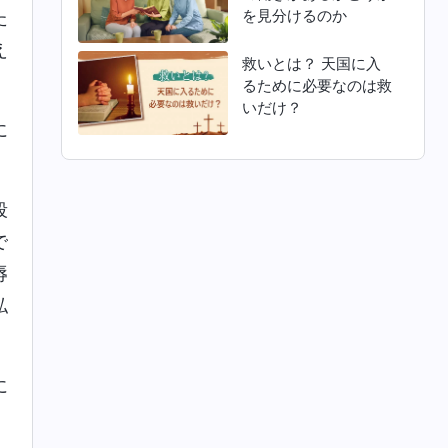
を見分けるのか
た
え
救いとは？ 天国に入
るために必要なのは救
いだけ？
に
殴
で
辱
私
に