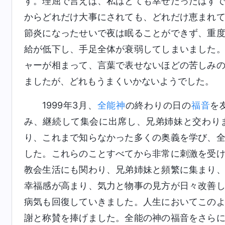
す。理屈で言えば、私はとても幸せだったはず
からどれだけ大事にされても、どれだけ恵まれ
節炎になったせいで夜は眠ることができず、重
給が低下し、手足全体が衰弱してしまいました
ャーが相まって、言葉で表せないほどの苦しみ
ましたが、どれもうまくいかないようでした。
1999年3月、
全能神
の終わりの日の
福音
を
み、継続して集会に出席し、兄弟姉妹と交わり
り、これまで知らなかった多くの奥義を学び、
した。これらのことすべてから非常に刺激を受
教会生活にも関わり、兄弟姉妹と頻繁に集まり
幸福感が高まり、気力と物事の見方が日々改善
病気も回復していきました。人生においてこの
謝と称賛を捧げました。全能の神の福音をさら