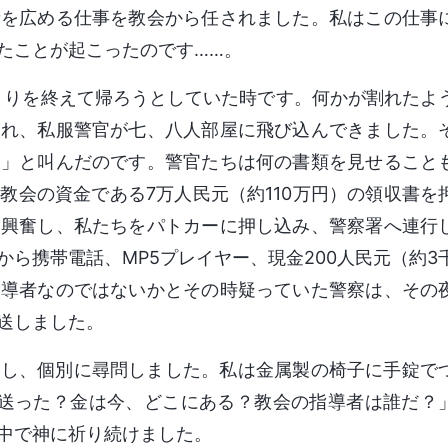
音を広める仕事を教会から任されました。私はこの仕事
たことが起こったのです……。
の集まりを終えて帰ろうとしていた時です。何かが割れたよ
られ、私服警官が七、八人部屋に飛び込んできました。
！」と叫んだのです。警官たちは何の書類を見せること
教会の資金である7万人民元（約110万円）の領収書を
に興奮し、私たちをパトカーに押し込み、警察署へ連行
ら携帯電話、MP5プレイヤー、現金200人民元（約3
指導者なのではないかとその時疑っていた警察は、その
送しました。
離し、個別に尋問しました。私は金属製の椅子に手錠で
を送った？金は今、どこにある？教会の指導者は誰だ？
中で神に祈り続けました。