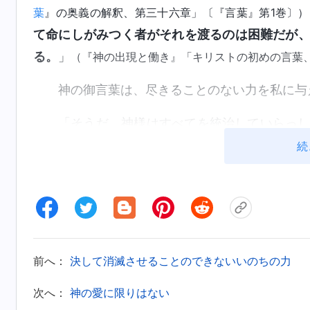
葉
』の奥義の解釈、第三十六章」〔『言葉』第1巻〕）
て命にしがみつく者がそれを渡るのは困難だが
る。
」
（『神の出現と働き』「キリストの初めの言葉
神の御言葉は、尽きることのない力を私に与
「そうだ。神様はすべてを統治していらっ
な警官が私の肉体を死ぬまで拷問しようと、私の
続
神様が支えてくださっているので、私はも
り者になり、肉体のために無意味な人生を送ろ
がら神に誓いを立てました。
「神様！悪魔たちが私の肉体を苦しめてい
前へ：
決して消滅させることのできないいのちの力
て神様の手に委ねることをいまだにいといませ
次へ：
神の愛に限りはない
を立てます。サタンにひざまずくことは決してあ