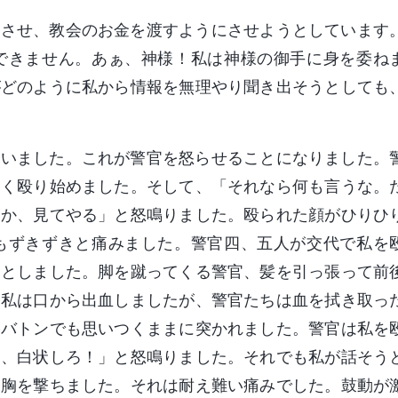
告させ、教会のお金を渡すようにさせようとしています
できません。あぁ、神様！私は神様の御手に身を委ね
がどのように私から情報を無理やり聞き出そうとしても
言いました。これが警官を怒らせることになりました。
しく殴り始めました。そして、「それなら何も言うな。
るか、見てやる」と怒鳴りました。殴られた顔がひりひ
もずきずきと痛みました。警官四、五人が交代で私を
うとしました。脚を蹴ってくる警官、髪を引っ張って前
。私は口から出血しましたが、警官たちは血を拭き取っ
棒バトンでも思いつくままに突かれました。警官は私を
部、白状しろ！」と怒鳴りました。それでも私が話そう
と胸を撃ちました。それは耐え難い痛みでした。鼓動が