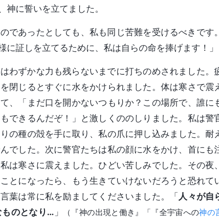
、神に誓いを立てました。
ものであったとしても、私も同じ苦難を受けるべきです
様に証しを立てるために、私は自らの命を捧げます！」
体はわずかな力も残らないまでに打ちのめされました。
目を閉じるとすぐに水をかけられました。体は寒さで震
見て、「まだ口を開かないつもりか？この場所で、誰に
ともできるんだぞ！」と激しくののしりました。私は警
わりの種の殻を手に取り、私の爪に押し込みました。耐
せんでした。次に警官たちは私の顔に水をかけ、首にも
、私は寒さに震えました。ひどい苦しみでした。その夜
ることになったら、もう生きていけないだろうと恐れて
御言葉は常に私を励ましてくださいました。「
人々が自
なものとなり…
」
（『神の出現と働き』「『全宇宙への
神の