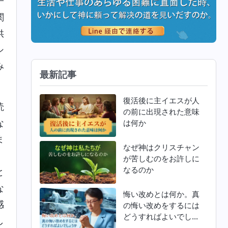
子
関
供
シ
み
最新記事
復活後に主イエスが人
読
の前に出現された意味
な
は何か
ま
なぜ神はクリスチャン
。
が苦しむのをお許しに
なるのか
と
な
悔い改めとは何か。真
感
の悔い改めをするには
どうすればよいでしょ
し
うか