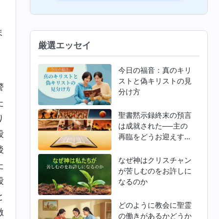
。
ま
厳選エッセイ
、
今日の福音：真のキリ
ストと偽キリストの見
警
分け方
た
聖書黙示録終末の預言
り
は成就された──主の
殴
再臨をどうお迎えすれ
ばよいか
後
なぜ神はクリスチャン
た
が苦しむのをお許しに
殴
なるのか
と
どのように教会に聖霊
激
の働きがあるかどうか