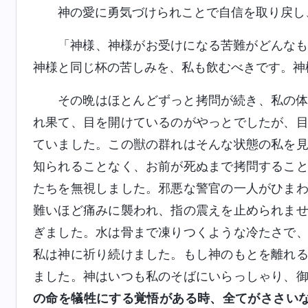
神の愛に勇気づけられことで自信を取り戻し
「神様、神様がお受けになる苦難がどんな
神様と同じ杯の苦しみを、私も飲むべきです。神
その晩はほとんどずっと拷問が続き、私の
れ果て、目を開けているのがやっとでしたが、
ていました。この獣の群れはそんな状態の私を
知られることなく、お前が死ぬまで拷問するこ
たちを無視しました。邪悪な警官の一人がひま
難いほど痛みに襲われ、指の震えを止められま
ぎました。水は骨まで凍りつくような冷たさで
私は神に祈り続けました。もし神のもとを離れ
ました。神はいつも私のそばにいらっしゃり、
の命を犠牲にする覚悟がある時、全てがささい