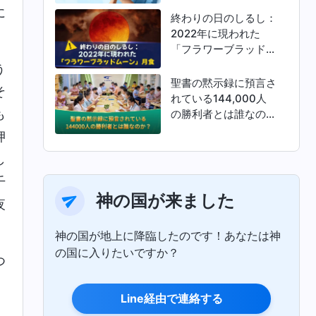
に
終わりの日のしるし：
2022年に現われた
「フラワーブラッドム
ーン」月食
う
聖書の黙示録に預言さ
そ
れている144,000人
も
の勝利者とは誰なの
か？
押
し
千
神の国が来ました
夜
神の国が地上に降臨したのです！あなたは神
の国に入りたいですか？
つ
」
Line経由で連絡する