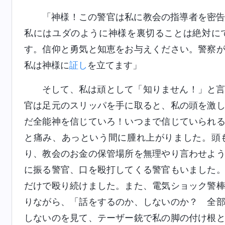
「神様！この警官は私に教会の指導者を密
私にはユダのように神様を裏切ることは絶対に
す。信仰と勇気と知恵をお与えください。警察
私は神様に
証し
を立てます」
そして、私は頑として「知りません！」と
官は足元のスリッパを手に取ると、私の頭を激
だ全能神を信じていろ！いつまで信じていられ
と痛み、あっという間に腫れ上がりました。頭
り、教会のお金の保管場所を無理やり言わせよ
に振る警官、口を殴打してくる警官もいました
だけで殴り続けました。また、電気ショック警
りながら、「話をするのか、しないのか？ 全
しないのを見て、テーザー銃で私の脚の付け根