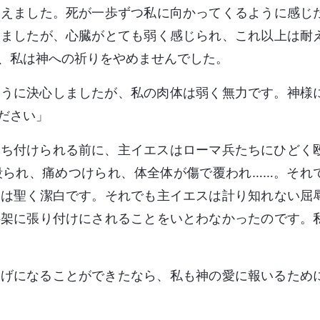
震えました。死が一歩ずつ私に向かってくるように感じ
いましたが、心臓がとても弱く感じられ、これ以上は耐
、私は神への祈りをやめませんでした。
ように決心しましたが、私の肉体は弱く無力です。神様
ださい」
打ち付けられる前に、主イエスはローマ兵たちにひどく
殴られ、痛めつけられ、体全体が傷で覆われ……。それ
神は聖く潔白です。それでも主イエスは計り知れない屈
字架に張り付けにされることをいとわなかったのです。
捧げになることができたなら、私も神の愛に報いるため