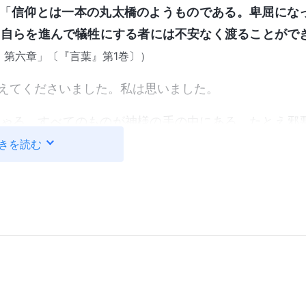
「
信仰とは一本の丸太橋のようものである。卑屈にな
、自らを進んで犠牲にする者には不安なく渡ることがで
、第六章」〔『言葉』第1巻〕）
えてくださいました。私は思いました。
しゃる。すべてのものが神様の手の中にある。たとえ邪
魂は神様の支配下にある」
きを読む
うサタンを恐れることはなくなりました。ましてや、裏
うと望むことなどありませんでした。だからこそ、祈り
ます。しかし、私は神様にご満足いただき、私自身をす
ん。たとえそれが死を意味したとしても、私は神様に証
りません！」