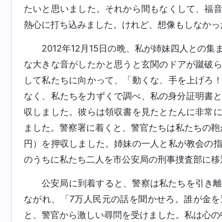
たいと思いました。それから間もなくして、福
熱心に打ち込みました。けれど、想像もしなかっ
2012年12月15日の晩、私が姉妹四人と
な大きな音がしたかと思うと玄関のドアが蹴破
して私たちに向かって、「動くな、手を上げろ
なく、私たちを力ずくで調べ、私の身分証明書と
収しました。彼らは領収書を見たとたんに非常
ました。警察署に着くと、警官たちは私たちの鞄か
円）を押収しました。姉妹の一人と私が教会の
のうちに私たち二人を市公安局の刑事捜査部に移
公安局に到着すると、警察は私たちを引き
ながれ、「7万人民元の話を聞かせろ。誰が金
と、警官から激しい尋問を受けました。私は心の