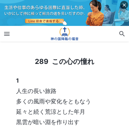
289 この心の憧れ
289 この心の憧れ
1
人生の長い旅路
多くの風雨や変化をともなう
延々と続く荒涼とした年月
黒雲が暗い淵を作り出す