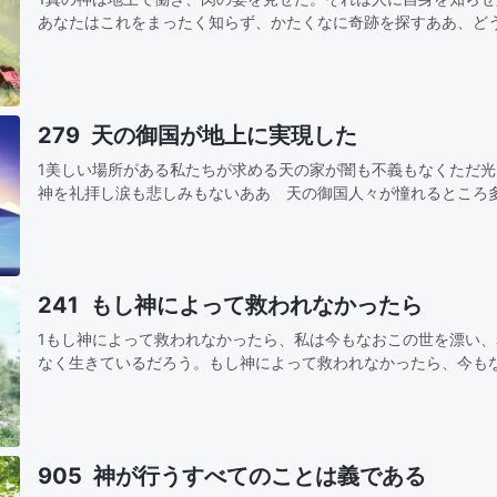
あなたはこれをまったく知らず、かたくなに奇跡を探すああ、ど
風と共に来て、雨と共に去るのは誰のためああ、神は今まで働い
どの愛を…
279 天の御国が地上に実現した
1美しい場所がある私たちが求める天の家が闇も不義もなくただ
神を礼拝し涙も悲しみもないああ 天の御国人々が憧れるところ
望する 何世代もが後悔のうちに去り生まれ変わりの中でまた希
了する素…
241 もし神によって救われなかったら
1もし神によって救われなかったら、私は今もなおこの世を漂い
なく生きているだろう。もし神によって救われなかったら、今も
快楽に耽り、人間が生きる道がどこにあるのか知らずにいるだろ
葉は私…
905 神が行うすべてのことは義である