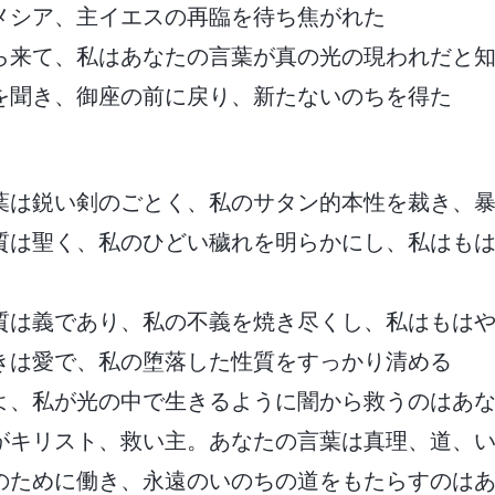
メシア、主イエスの再臨を待ち焦がれた
ら来て、私はあなたの言葉が真の光の現われだと
を聞き、御座の前に戻り、新たないのちを得た
葉は鋭い剣のごとく、私のサタン的本性を裁き、
質は聖く、私のひどい穢れを明らかにし、私はも
質は義であり、私の不義を焼き尽くし、私はもは
きは愛で、私の堕落した性質をすっかり清める
よ、私が光の中で生きるように闇から救うのはあ
がキリスト、救い主。あなたの言葉は真理、道、
のために働き、永遠のいのちの道をもたらすのは