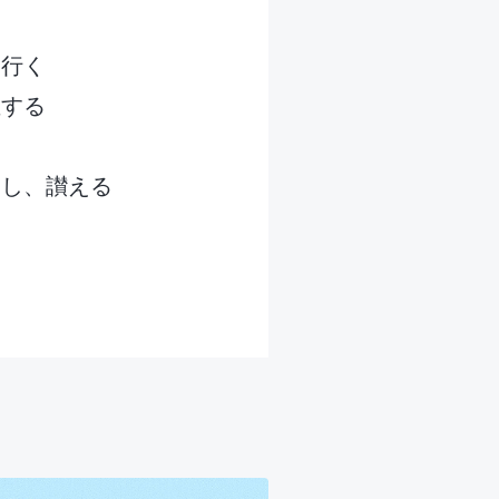
て行く
値する
愛し、讃える