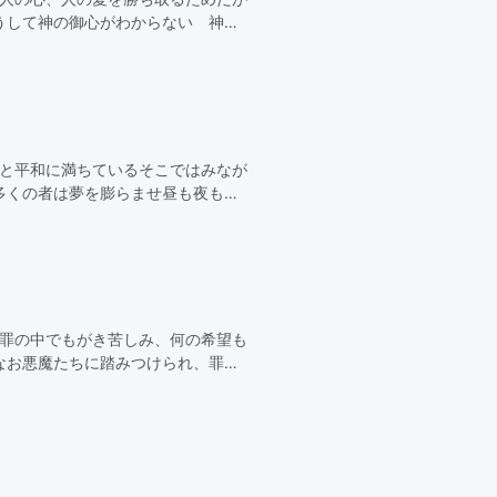
うして神の御心がわからない 神が
てきたのに、なぜわからないどれほ
光と平和に満ちているそこではみなが
多くの者は夢を膨らませ昼も夜も切
望を抱くああ 天の御国私たちを魅
、罪の中でもがき苦しみ、何の希望も
なお悪魔たちに踏みつけられ、罪の
う。2全能神は私に憐み深く、神の言