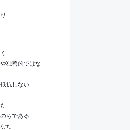
知り
暴く
はや独善的ではな
や抵抗しない
なた
いのちである
あなた