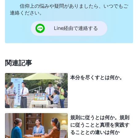
の性質を変化させることができない。人々は神の言
信仰上の悩みや疑問がありましたら、いつでもご
連絡ください。
葉による裁き、刑罰、そして辛い精錬を受けるか、
あるいは神の言葉による取り扱いと懲らしめ、刈り
Line経由で連絡する
込みを受けなければならない。その後初めて、彼ら
は神への従順と献身を実現することができ、神を欺
こうとしたり、いい加減に神に対応したりしなくな
関連記事
る。神の言葉による精錬のもとで、人間の性質は変
化するのである。神の言葉による暴露、裁き、懲ら
本分を尽くすとは何か。
しめ、そして取り扱いを受ける者のみが、見境なく
行動しなくなり、平静沈着となる。最も重要な点
は、神の現在の言葉と業に従えることであり、たと
えそれが人間の観念と一致しない場合でも、それら
規則に従うとは何か。規則
の観念を捨てて、意図的に従うことができる、とい
に従うことと真理を実践す
ることとの違いは何か
うことである。過去に性質における変化について語