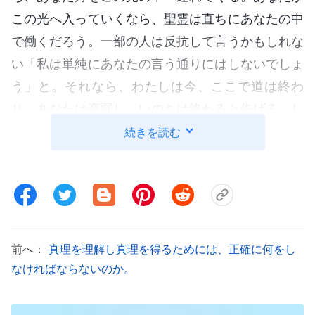
この光へ入っていくなら、聖霊は直ちにあなたの中
で働くだろう。一部の人は反抗して言うかもしれな
い「私は単純にあなたの言う通りにはしないでしょ
う」と。それなら、わたしは今、ここで道は終わ
り、あなたは衰弱し、いのちは終わると告げる。し
たがって、あなたの性質の根本的な変革を経験する
続きを読む
際、今与えられた光についていくことが最も重要で
ある。
『神の出現と働き』「真心で神に従う者は、必ずや神のも
のとされる」（『言葉』第1巻）より
前へ：
真理を理解し真理を得るためには、正確に何をし
現時点で最も決定的な点は、聖霊の導きに従う
なければならないのか。
ことである。神の言うことは何でも守り、神の語る
ことには全て従うことである。人間は、自分で自分