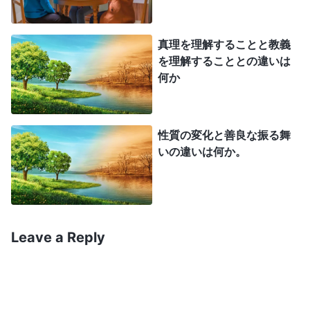
られた時は、それは主として自分を捨て去ること、
肉を苦しませること、自分の肉体を修練すること、
真理を理解することと教義
そして肉の好むものを自分から取り除くことに関す
を理解することとの違いは
何か
るものであったが、これは性質における変化の一形
態である。今人々は、性質の変化の真の表れとは、
神の現在の言葉に服従すること、また同時に神の新
性質の変化と善良な振る舞
たな業を真に理解できるようになることであると知
いの違いは何か。
っている。そうすることで、人々は、自分の観念の
中にある以前の神に関する理解を取り除き、神への
真の理解と服従に達することができるようになるで
あろう。性質の変化の真の表れはこれしかない。
Leave a Reply
『神の出現と働き』「性質が変化した人とは神の言葉の現
実に入った人である」（『言葉』第1巻）より