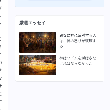
な
ょ
厳選エッセイ
を
。
頑なに神に反対する人
こ
は、神の怒りが破壊す
る
さ
イ
神はソドムを滅ぼさな
の
ければならなかった
せ
な
せ
に
す
も