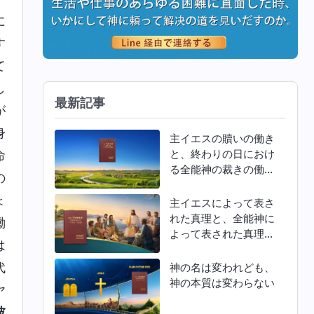
に
す
て
し
最新記事
が
身
主イエスの贖いの働き
と、終わりの日におけ
命
る全能神の裁きの働き
の
との違い
ょ
主イエスによって表さ
れた真理と、全能神に
働
よって表された真理と
は
の違い
代
神の名は変われども、
神の本質は変わらない
ヤ
彼