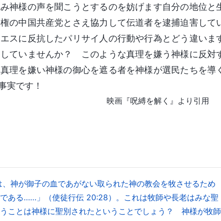
読み神様の声を聞こうとするのを妨げます自分の地位と
政権の中国共産党とさえ協力して伝道者を逮捕迫害して
イエスに反抗したパリサイ人の行動や行為とどう違いま
をしていませんか？ このような真理を嫌う神様に反対
ん真理を嫌い神様の御心を遮る者を神様が選民たちを導
事実です！
映画『呪縛を解く』より引用
は、神が御子の血であがない取られた神の教会を牧させるため
ある……」（使徒行伝 20:28）。これは牧師や長老はみな聖
うことは神様に聖別されたということでしょう？ 神様が牧師