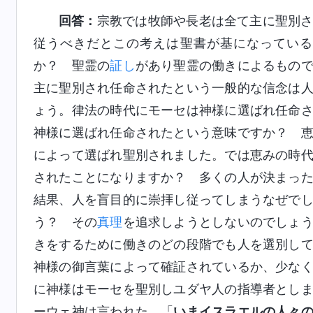
回答：
宗教では牧師や長老は全て主に聖別
従うべきだとこの考えは聖書が基になっている
か？ 聖霊の
証し
があり聖霊の働きによるもの
主に聖別され任命されたという一般的な信念は
ょう。律法の時代にモーセは神様に選ばれ任命
神様に選ばれ任命されたという意味ですか？ 
によって選ばれ聖別されました。では恵みの時
されたことになりますか？ 多くの人が決まっ
結果、人を盲目的に崇拝し従ってしまうなぜで
う？ その
真理
を追求しようとしないのでしょ
きをするために働きのどの段階でも人を選別し
神様の御言葉によって確証されているか、少な
に神様はモーセを聖別しユダヤ人の指導者とし
ーウェ神は言われた。「
いまイスラエルの人々