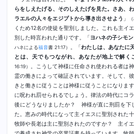
らをしえたげる、そのしえたげを見た。さあ、
ラエルの人々をエジプトから導き出させよう
」
（
くため12名の使徒を聖別しました。これも主イ
別した時言われた通りです。「
ヨハネの子シモン
。「
わたしは、あなたに
ハネによる
福音
書 21:17）
とは、天でもつながれ、あなたが地上で解く
。こうして神様に任命され使われる者は
16:19）
霊の働きによって確証されています。そして、
きと働きに従うことは神様に従うことになりま
に呪われ罰せられるでしょう。律法の時代にコ
後にどうなりましたか？ 神様が直に刑罰を下
た。恵みの時代になって主イエスに聖別された
牧師や長老は主に聖別されたのですか？ 主イ
で養成され神学の卒業証書を持っています。牧