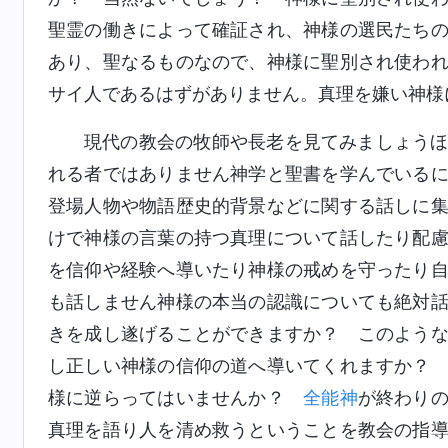
聖霊の働きによって確証され、神様の選民たち
あり、聖なるものなので、神様に聖別され使わ
サイ人であるはずがありません。真理を嫌い神様
現代の教会の牧師や長老を見てみましょう
れる者ではありません神学と聖書を学んでいる
登場人物や物語歴史的背景などに関する話しに
けで神様の言葉の持つ真理について話したり配
を信仰や経験へ導いたり神様の戒めを守ったり
も話しません神様の本当の認識についても絶対
きを成し遂げることができますか？ このよう
し正しい神様の信仰の道へ導いてくれますか？
様に逆らってはいませんか？
全能神
が終わり
真理を語り人を清め救うということを教会の指