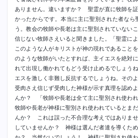
ありません。違いますか？ 聖霊が直に牧師を
かったからです。本当に主に聖別された者なら
う。教会の牧師や長老は主に聖別されていない
信じない牧師さえいると聞きました。「聖霊に
このような人がキリストが神の現れであること
のような牧師がいたとすれば、主イエスを絶対
れて出現し働かれてもどう受け止めるでしょう
エスを激しく非難し反抗するでしょうね。その
受肉さえ信じず受肉した神様が示す真理を認め
んか？ 「牧師や長老は全て主に聖別され使わ
牧師や長老が神様に聖別され使われているとま
んか？ これは誤った不合理な考えではありま
していませんか？ 神様は選んだ者達を導くた
か？ 当然ないでしょう！ 神様に聖別され使