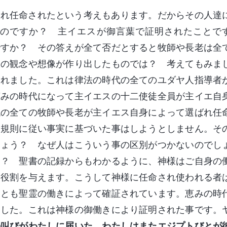
され任命されたという考えもあります。だからその人達
のですか？ 主イエスが御言葉で証明されたことで
ですか？ その答えが全て否だとすると牧師や長老は全
人の観念や想像が作り出したものでは？ 考えてもみま
されました。これは律法の時代の全てのユダヤ人指導者
恵みの時代になって主イエスの十二使徒全員が主イエ自
代の全ての牧師や長老が主イエス自身によって選ばれ任
た規則に従い事実に基づいた事はしようとしません。そ
しょう？ なぜ人はこういう事の区別がつかないのでし
う？ 聖書の記録からもわかるように、神様はご自身の
て役割を与えます。こうして神様に任命され使われる者
くとも聖霊の働きによって確証されています。恵みの時
ました。これは神様の御働きにより証明された事です。
の叫びがわたしに届いた。わたしはまたエジプトびとが