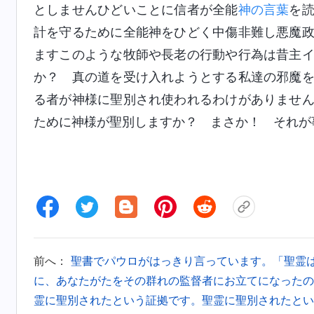
としませんひどいことに信者が全能
神の言葉
を
計を守るために全能神をひどく中傷非難し悪魔
ますこのような牧師や長老の行動や行為は昔主
か？ 真の道を受け入れようとする私達の邪魔
る者が神様に聖別され使われるわけがありませ
ために神様が聖別しますか？ まさか！ それが
前へ：
聖書でパウロがはっきり言っています。「聖霊
に、あなたがたをその群れの監督者にお立てになったので
霊に聖別されたという証拠です。聖霊に聖別されたとい