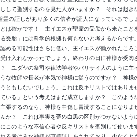
証しして聖別するのを見た人がいますか？ それは起き
聖霊の証しがあり多くの信者が証人になっているでし
ことは確かです！ 主イエスが聖霊の受胎から来たこと
よる受胎」には科学的根拠も何もないと考えるからです
を認める可能性はさらに低い、主イエスが働かれたころ
に受け入れなかったでしょう。終わりの日に神様が受肉
ね？ ユダヤの祭司や律法学者やパリサイ人のように主
ような牧師や長老が本気で神様に従うのですか？ 神様
ようともしないでしょう。これは反キリストではありま
れている」という考えはまだ成立しますか？ このよう
だ主張するのなら、神様を中傷し冒涜することになりま
せんか？ これは事実を歪め白黒の区別がつかないよう
めにこのような不信心者や反キリストを聖別して使いま
われる者はみな神様が直接証しをされており、少なくと