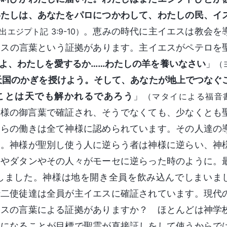
わたしは、あなたをパロにつかわして、わたしの民、イ
。恵みの時代に主イエスは教会を
出エジプト記 3:9-10）
エスの言葉という証拠があります。主イエスがペテロを
よ、わたしを愛するか……わたしの羊を養いなさい
」
（
天国のかぎを授けよう。そして、あなたが地上でつなぐ
ことは天でも解かれるであろう
」
（マタイによる福音
神様の御言葉で確証され、そうでなくても、少なくとも
彼らの働きは全て神様に認められています。その人達の
す。神様が聖別し使う人に逆らう者は神様に逆らい、神
ラやダタンやその人々がモーセに逆らった時のように。
しました。神様は地を開き全員を飲み込んでしまいま
十二使徒達は全員が主イエスに確証されています。現代
エスの言葉による証拠がありますか？ ほとんどは神学
師になることが目標で聖霊が直接証しをして使うからで