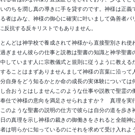
のいのちを潤し真の導きに手を貸すのです。神様は正義
れる者はみな、神様の御心に確実に叶いまして偽善者パ
に反抗する反キリストでもありません。
ほとんどは神学校で養成されて神様から直接聖別され使
に過ぎません彼らの仕事と説教は聖書の知識と神学聖書
集中しています人に宗教儀式と規則に従うように教える
慮することはまずありませんまして神様の言葉に沿って
自分自身をどう知るかとか命の成長の実体験については
話し合おうとはしませんこのような仕事や説教で聖霊の
な奉仕で神様の意向を満足させられますか？ 真理を実
 このような聖書の説明の仕方で彼らは自分の道を歩き
の日の真理を示し神様の裁きの御働きをされると全能神
導者は明らかに知っているのにそれを求めて受け入れよ