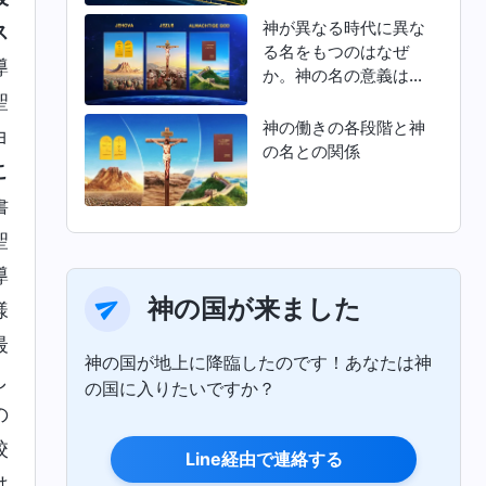
神が異なる時代に異な
ス
る名をもつのはなぜ
導
か。神の名の意義は何
か
聖
神の働きの各段階と神
ヨ
の名との関係
こ
書
聖
導
神の国が来ました
様
最
神の国が地上に降臨したのです！あなたは神
し
の国に入りたいですか？
の
校
Line経由で連絡する
は