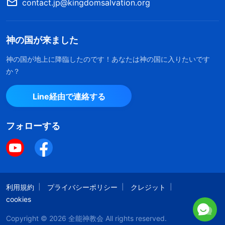
contact.jp@kingdomsalvation.org
の道をこの格言一つに集約するというのは簡略化し
すぎであると考えるため、この格言がそれほど好き
ではない人もあなたがたの中にいるかもしれませ
神の国が来ました
ん。神の言葉すべてを一格言に凝縮するのは、神を
神の国が地上に降臨したのです！あなたは神の国に入りたいです
軽視しすぎではないでしょうか。これは、そういう
か？
話ですか。あなたがたのほとんどがこの言葉の深い
Line経由で連絡する
意義を完全に理解していないかも知れません。あな
たがたはみな、この格言を書き留めましたが、心に
フォローする
留めるつもりはないのです。単にノートに書き留め
て、時間があるときに読み返すつもりなだけです。
記憶しようなどと思わない人さえいて、活用しよう
と努める人などなおさらいません。ではなぜわたし
利用規約
プライバシーポリシー
クレジット
はこの格言について話しているのですか。あなたが
cookies
たの観点や、あなたがた考えることが何であれ、わ
Copyright © 2026
全能神教会
All rights reserved.