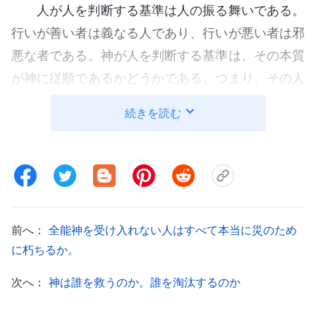
人が人を判断する基準は人の振る舞いである。
行いが善い者は義なる人であり、行いが悪い者は邪
悪な者である。神が人を判断する基準は、その本質
が神に従順であるかどうかである。つまり、その人
の振る舞いが良いか悪いか、語る言葉が正しいかそ
続きを読む
うでないかに関わらず、神に従順な者は義であり、
不従順な者は敵であり、悪者である。一部の人は善
い行いによって未来のよい終着点を獲得しようと思
い、一部の人はよい言葉によって未来のよい終着点
を手に入れたいと考える。人々はみな、神が人の行
前へ：
全能神を受け入れない人はすべて本当に災のため
い、或いは人の言葉によって人の結末を定めると間
に朽ちるか。
違った信じ方をし、ゆえに多くの人は偽ってこれら
を用いて恵みを獲得しようとする。後に安息の中で
次へ：
神は誰を救うのか。誰を淘汰するのか
生き残る人々はみな苦難の日を経験し、しかも神の