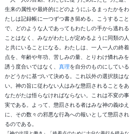
生来の属性や最終的にどのようにふるまったかをわ
たしは記録帳に一つずつ書き留める。こうすること
で、どのような人であってもわたしの手から逃れる
ことはなく、みながわたしが定めるように同類の人
と共にいることになる。わたしは、一人一人の終着
点を、年齢や年功、苦しみの量、とりわけ憐れみを
誘う度合いではなく、
真理
を自分のものにしている
かどうかに基づいて決める。これ以外の選択肢はな
い。神の旨に従わない人はみな懲罰されることをあ
なたがたは悟らなければならない。これは不変の事
実である。よって、懲罰される者はみな神の義ゆえ
に、その数々の邪悪な行為への報いとして懲罰され
るのである。
『神の出現と働き』「終着点のために十分な善行を積みな