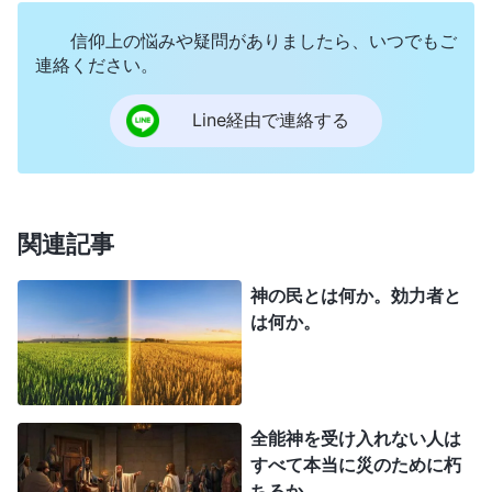
ために
証し
をしてきた人である。彼らはみな自分の
信仰上の悩みや疑問がありましたら、いつでもご
本分を果たしてきた人であり、神に従おうとする人
連絡ください。
である。仕える機会を利用して真理の実践を免れよ
Line経由で連絡する
うと思う人たちはみな、生き残ることができないだ
ろう。神がすべての人の結末を定めるのは、適切な
基準に基づいている。神は人の言行だけに基づいて
それを決定するのでもなく、一定の期間の行いに基
関連記事
づいて決定するのでもない。神は人がかつて神に仕
神の民とは何か。効力者と
えたからといって、そのすべての悪行に対して寛大
は何か。
に対処することは決してなく、また、人が神のため
に一時費やしたからといって彼の死を免除すること
もない。だれ一人として自分の悪の報いから逃れら
れず、また、だれ一人として自分の悪行を隠して滅
全能神を受け入れない人は
すべて本当に災のために朽
びの苦しみから逃れることもできない。もし人が本
ちるか。