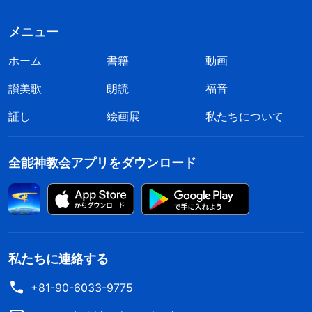
その格言とは何でしょうか。それは「神の道を歩め
――神を畏れ、悪を避けよ」です。これはあまりに
メニュー
も簡潔な言葉ではありませんか。簡潔でありながら
ホーム
書籍
動画
も、この格言を深く理解する人は、それには非常に
讃美歌
朗読
福音
重みがあり、実践にとって価値が高く、真理の現実
性があるいのちの言葉であり、神を満足させること
証し
絵画展
私たちについて
を追い求める人にとっての生涯の目標であり、神の
心意を配慮する人が従うべき生涯の道である、と感
全能神教会アプリをダウンロード
じます。あなたがたはどう思いますか。この格言は
真理ではないのですか。それほどの重要性がありま
すか。ありませんか。おそらく、この格言について
考えて理解しようとしている人と、疑念さえ抱く人
私たちに連絡する
がいるでしょう。この格言はとても重要ですか。重
+81-90-6033-9775
要ですか。それほど強調する必要がありますか。神