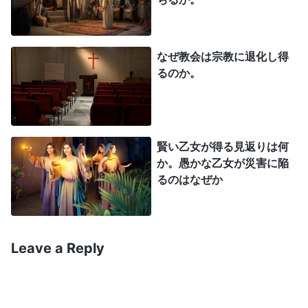
当に自分の本分を果たすことができるのであれば、
祝福を受けるにしろ不運に苦しむにしろ、その人が
神に永遠に忠実であり、報いを求めないという意味
なぜ教会は宗教に退化し得
るのか。
である。祝福が見えれば神に忠実であり、祝福が見
えない時は忠実ではなくなり、結局神のために証し
をすることができず、尽くすべきように本分を尽く
すこともできないこのような人たちは、かつては神
賢い乙女が得る見返りは何
か。愚かな乙女が災害に陥
に忠実に仕えた人であっても、やはり滅ぼされる。
るのはなぜか
要するに、邪悪な者は永遠に生きることはできず、
安息の中に入ることもできない。義なる人のみが安
息の主人である。
Leave a Reply
『神の出現と働き』「神と人は共に安息へと入る」（『言
葉』第1巻）