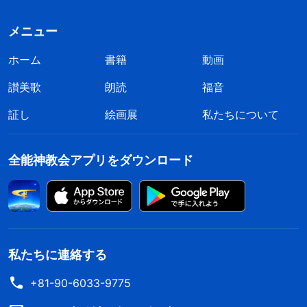
ければならない。それだけが神への信仰と呼べるの
だ。口では神を信じると言いながら、神の言葉を一
メニュー
つも実践できていなかったり、何の現実も生み出せ
ホーム
書籍
動画
ていなかったりするのなら、それは神への信仰とは
讃美歌
朗読
福音
言えない。それは単に、「飢えを満たすためにパン
証し
絵画展
私たちについて
を求めている」だけだ。あなたが取るに足らない証
しや役に立たない事柄、表面的な物事について話す
全能神教会アプリをダウンロード
だけで、現実を少しも得ていないなら、それは神へ
の信仰ではなく、神を信じる正しい道をまったく把
握していないことになる。なぜ神の言葉をできるだ
け多く飲み食いしなければならないのか。神の言葉
を飲み食いせずに、ただ天に昇ることだけを求めて
私たちに連絡する
いるのなら、それは神への信仰であろうか。神を信
+81-90-6033-9775
じる人が進むべき最初の一歩は何だろうか。神はど