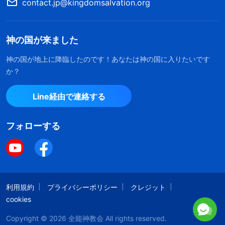
contact.jp@kingdomsalvation.org
のような道によって人間を完全にするのだろうか。
神の言葉を飲み食いせずに、人が完全にされること
はできるだろうか。神の言葉を現実として持つこと
神の国が来ました
なく、
神の国
の民とみなされることができるだろう
神の国が地上に降臨したのです！あなたは神の国に入りたいです
か。神への信仰とは、正確には何を意味するのか。
か？
神を信じる人々は、最低限として外見上よい振る舞
Line経由で連絡する
いをしなければならず、何よりも重要なことは、神
の言葉を持っていることである。何があろうとも、
フォローする
神の言葉から離れることはできない。神を知るこ
と、神の心を満たすことは、すべて神の言葉を通し
て達成される。将来的にはすべての国、教派、宗
教、領域が神の言葉を通して征服される。神は直接
利用規約
プライバシーポリシー
クレジット
語りかけ、すべての人々は神の言葉をその手に抱
cookies
き、それによって人類が完全にされる。内にも外に
Copyright © 2026
全能神教会
All rights reserved.