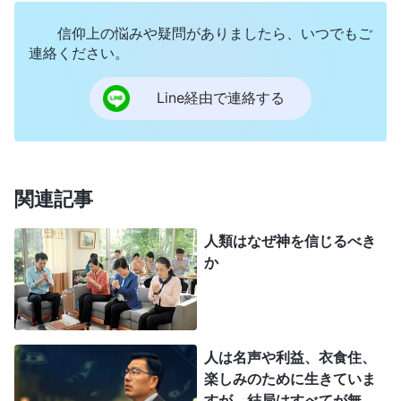
の下で生きることであり、肉への従順ではなく神へ
信仰上の悩みや疑問がありましたら、いつでもご
の従順を達成できることであり、神があなたの心の
連絡ください。
すべてを獲得しあなたを完全にすることを可能にす
Line経由で連絡する
ることであり、さらにあなた自身を堕落したサタン
のような性質から自由にすることである。神への信
仰はおもに、神の力と栄光があなたの中で明らかに
示されるためのものである。その結果、あなたは、
関連記事
神の旨を行い、神の計画を成し遂げることができ、
人類はなぜ神を信じるべき
さらに、サタンの前で神への
証し
となることができ
か
るようになる。神への信仰は、しるしや不思議を見
たいという願望を中心とせず、個人的な肉のためで
あってもいけない。それは、神を知ること、神に従
人は名声や利益、衣食住、
うことができること、そしてペテロのように、死ぬ
楽しみのために生きていま
まで神に従うことを追求することでなければならな
すが、結局はすべてが無駄