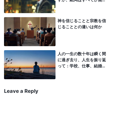
い。これが、神への信仰の主要な目的である。神の
になってしまいます。どう
すれば有意義で価値ある人
言葉を飲み食いするのは、神を知るためであり、神
生を送れるのか分かりませ
を満足させるためである。神の言葉を飲み食いする
神を信じることと宗教を信
ん。
じることとの違いは何か
ことは、神についてのより大きな認識をもたらす。
そうなってはじめて、あなたは神に従うことができ
る。神についての認識があってはじめて、あなたは
神を愛することができ、そしてそれが、人が神への
人の一生の数十年は瞬く間
に過ぎ去り、人生を振り返
信仰において持つべき目標である。もし、神への信
って：学校、仕事、結婚、
仰において、いつも、しるしや不思議を見ようとす
出産、死を迎え…一生、家
るなら、そのような神への信仰の考え方は間違って
族、お金、地位、名利のた
めに奔走し、真の人生の方
いる。神への信仰とは、おもに、いのちの現実とし
向や目標はなく、生きてい
Leave a Reply
て神の言葉を受け入れることである。神自身の口か
く価値や意味も見つけるこ
ら出た言葉を実践し、あなた自身の内部でそれらの
とができません。人々が
代々このように生き、本当
言葉を実行することでのみ、神の目的は達成され