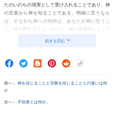
たのいのちの現実として受け入れることであり、神
の言葉から神を知ることである。明確に言うなら
ば、すなわち神への信仰は、あなたが神に従うこ
と、神を愛すること、さらに、神の被造物によって
為されるべき本分を遂行することに資するものであ
続きを読む
る。これが、神を信じることの目的である。あなた
は、神の美しさ、神がいかに尊敬に値するか、造っ
たものの中で、神がいかに救いの働きを行いそして
彼らを完全にしているかについての認識を達成しな
ければならない。これが、神への信仰における最低
前へ：
神を信じることと宗教を信じることとの違いは何
必要事項である。神への信仰はおもに、肉の生活か
か
ら神を愛する生活への転換、堕落の中の生活から神
次へ：
不信者とは何か。
の言葉のいのちにおける生活への転換である。そし
てそれは、サタンの領域下から出て神の配慮と保護