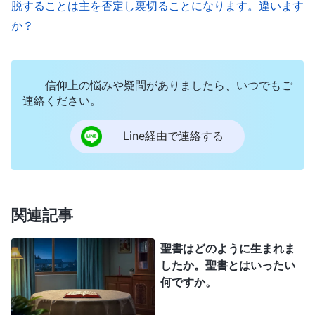
第1巻〕）
脱することは主を否定し裏切ることになります。違います
か？
全能神の御言葉を読むと聖書は、すべて神様の
霊感を受けて書かれたものではなく、神様の御言葉
でもないことがわかります。聖書のどの部分が神様
信仰上の悩みや疑問がありましたら、いつでもご
連絡ください。
の御言葉であり、どれが人の言葉であるかは、眼識
のある人はすぐ分かります。著者の名前は聖書の各
Line経由で連絡する
聖句にはっきりと記載されており、聖書のどの部分
に神様の御言葉が記されているか明確に述べていま
す。人はなぜ顔色一つ変えずに、人やサタンの言葉
関連記事
を神様の御言葉だと見なし続けるのですか？ これ
は公平ですか？ もし主を信じる人が、聖書に書い
聖書はどのように生まれま
てある人間の言葉が実際は神の御言葉であると主張
したか。聖書とはいったい
何ですか。
するなら、神様はどう思うでしょうか？ 神様に対
して公平ですか？ これは神様に対する中傷、侮