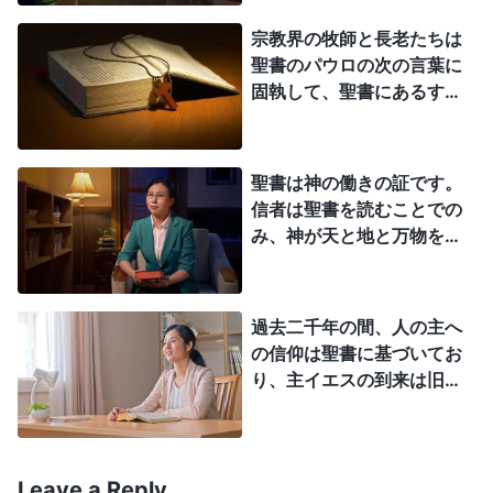
辱、冒涜ではありませんか？ 神様から見て人の言
宗教界の牧師と長老たちは
葉の持つ重みはどれくらいなのでしょう？ しばら
聖書のパウロの次の言葉に
く考えてみませんか？ どうやって人の言葉を神の
固執して、聖書にあるすべ
ては神の言葉であると信じ
御言葉と比較できるのですか？ 神の本質と人の本
ています。「聖書は、すべ
質は非常に異なり、人の言葉と神の御言葉はあまり
て神の霊感を受けて書かれ
聖書は神の働きの証です。
にも違いすぎるからです。聖霊の啓示と光によっ
たものであって……」（テモ
信者は聖書を読むことでの
テヘの第二の手紙 3:16）け
て、人の言葉が真理に一致することができるなら
み、神が天と地と万物を創
れど、聖書の言葉は全体的
造したことを理解するよう
ば、それは良いことと言えるでしょう。もし人の言
に神の言葉で成り立ってい
になり、神の不思議な業や
葉が聖霊の働きに導かれなければ、間違いと嘘だら
るのではないとあなたがた
神の偉大さと全能性を知る
過去二千年の間、人の主へ
は言います。これは一体何
けになりませんか？ もし神を信じる者がこれを理
ことができます。聖書には
の信仰は聖書に基づいてお
のことですか。
神の言葉がたくさんあり、
解しないなら、あまりにも愚かで無知であるとしか
り、主イエスの到来は旧約
また人の経験の証もありま
聖書を否定しませんでし
言いようがありません！ 今日では宗教界全体が、
す。それらは人のいのちに
た。終わりの日に全能神が
聖書の中の人の言葉を神の御言葉として受け入れて
必要なものを提供し、大き
裁きの働きを行なった後、
な啓発をもたらすことがで
います。つまり宗教界の誰一人として本当に神を知
全能神を受け入れるすべて
Leave a Reply