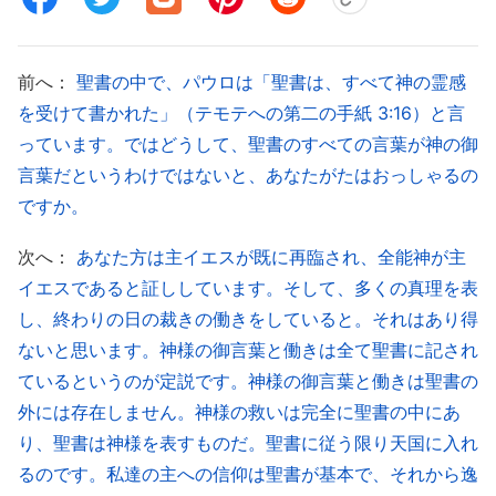
なく口にできるものなのか。どうして人間が神に代
わって話せるのか」「聖書にあることがみな、神が
自ら語った言葉の記録というわけではない。聖書は
前へ：
聖書の中で、パウロは「聖書は、すべて神の霊感
ただ、神の働きのうち以前の二段階を記載している
を受けて書かれた」（テモテへの第二の手紙 3:16）と言
に過ぎない。その一部は預言者たちによる預言の記
っています。ではどうして、聖書のすべての言葉が神の御
言葉だというわけではないと、あなたがたはおっしゃるの
録で、別の一部は各時代で神に用いられた人々の経
ですか。
験と認識である。人間の経験には人間の意見や認識
が紛れ込んでいるが、それは避けられないことであ
次へ：
あなた方は主イエスが既に再臨され、全能神が主
る。聖書の多くの書には、人間の観念、人間の偏
イエスであると証ししています。そして、多くの真理を表
し、終わりの日の裁きの働きをしていると。それはあり得
見、人間の愚かしい理解が含まれている。もちろ
ないと思います。神様の御言葉と働きは全て聖書に記され
ん、ほとんどの言葉は聖霊による啓きと照らしの結
ているというのが定説です。神様の御言葉と働きは聖書の
果であり、それらは正しい理解である。それでも、
外には存在しません。神様の救いは完全に聖書の中にあ
真理をまったく正確に表現しているとは言えない
」
り、聖書は神様を表すものだ。聖書に従う限り天国に入れ
（『神の出現と働き』「聖書について〔３〕」〔『言葉』
るのです。私達の主への信仰は聖書が基本で、それから逸