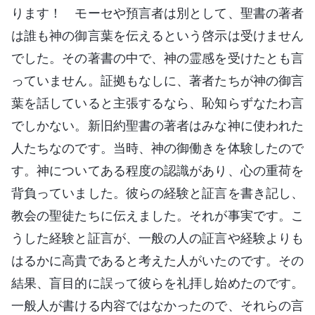
ります！ モーセや預言者は別として、聖書の著者
は誰も神の御言葉を伝えるという啓示は受けません
でした。その著書の中で、神の霊感を受けたとも言
っていません。証拠もなしに、著者たちが神の御言
葉を話していると主張するなら、恥知らずなたわ言
でしかない。新旧約聖書の著者はみな神に使われた
人たちなのです。当時、神の御働きを体験したので
す。神についてある程度の認識があり、心の重荷を
背負っていました。彼らの経験と証言を書き記し、
教会の聖徒たちに伝えました。それが事実です。こ
うした経験と証言が、一般の人の証言や経験よりも
はるかに高貴であると考えた人がいたのです。その
結果、盲目的に誤って彼らを礼拝し始めたのです。
一般人が書ける内容ではなかったので、それらの言