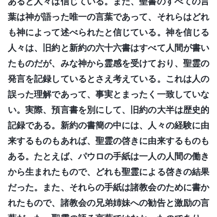
あると人々は信じている。また、聖書のすべての言
葉は神が語った唯一の言葉であって、それらはどれ
も神によって述べられたと信じている。神を信じる
人々は、旧約と新約の六十六書はすべて人間が書い
たものだが、みな神から霊感を受けており、聖霊の
発言を記録しているとさえ考えている。これは人の
誤った理解であって、事実とまったく一致していな
い。実際、預言書を別にして、旧約の大半は歴史的
記録である。新約の書簡の中には、人々の経験に由
来するものもあれば、聖霊の啓きに由来するものも
ある。たとえば、パウロの手紙は一人の人間の働き
から生まれたもので、どれも聖霊による啓きの結果
だった。また、それらの手紙は諸教会のために書か
れたもので、諸教会の兄弟姉妹への勧告と激励の言