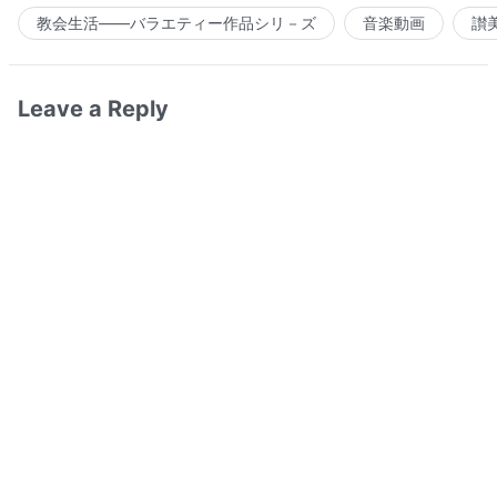
教会生活――バラエティー作品シリ－ズ
音楽動画
讃
Leave a Reply