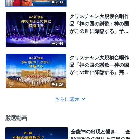
2:33
クリスチャン大規模合唱作
品「神の国の讃歌：神の国
がこの世に降臨する」予
告：冒頭タップダンス
0:44
クリスチャン大規模合唱作
品『神の国の讃歌―神の国
がこの世に降臨する』完全
版予告編
1:29
さらに表示
厳選動画
全能神の出現と働き——全