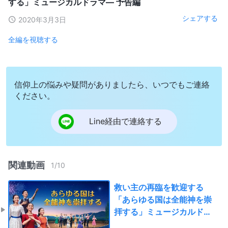
する」ミュージカルドラマ— 予告編
シェアする
2020年3月3日
全編を視聴する
信仰上の悩みや疑問がありましたら、いつでもご連絡
ください。
Line経由で連絡する
関連動画
1
/
10
救い主の再臨を歓迎する
「あらゆる国は全能神を崇
拝する」ミュージカルドラ
マ— 予告編