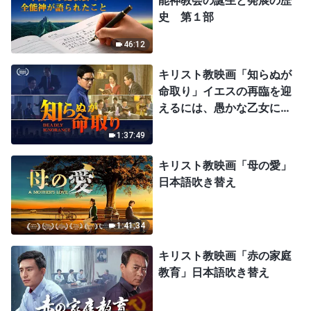
能神教会の誕生と発展の歴
史 第１部
46:12
キリスト教映画「知らぬが
命取り」イエスの再臨を迎
えるには、愚かな乙女にな
ってはならない
1:37:49
キリスト教映画「母の愛」
日本語吹き替え
1:41:34
キリスト教映画「赤の家庭
教育」日本語吹き替え