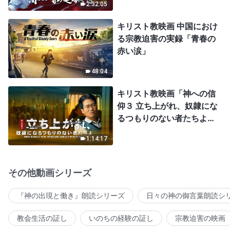
2:32:05
キリスト教映画 中国におけ
る宗教迫害の実録「青春の
赤い涙」
48:04
キリスト教映画「神への信
仰３ 立ち上がれ、奴隷にな
るつもりのない者たちよ」
日本語吹き替え
1:14:17
その他動画シリーズ
『神の出現と働き』朗読シリーズ
日々の神の御言葉朗読シ
教会生活の証し
いのちの経験の証し
宗教迫害の映画