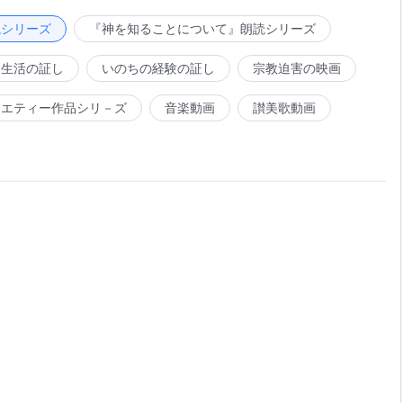
うことではない。神はあなたの観念どおりには行動しない。
読シリーズ
『神を知ることについて』朗読シリーズ
会生活の証し
いのちの経験の証し
宗教迫害の映画
ラエティー作品シリ－ズ
音楽動画
讃美歌動画