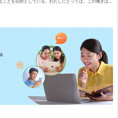
ることを目的としている。わたしにとっては、この働きは古
のである。サタンについては、わたしが受肉したのはまさに
『神の出現と働き』「実践（７）」（『言葉』第1巻）より
行っている働きは、あなたがたの今日のための糧であり、あ
人にとって最善の訓戒
に、わたしはあなたがたにすべての
真理
、いのちの道のすべ
あなたがたが物事を正しく経験できるようになるのに十分で
導くだろう。それは新しい生活を送るための新しい時代をあ
委ねた唯一のものである。それ以外に勧告は行わない。今日
、あなた方は顔を合わせ、手をとって教わった。神はあなた
への勧告である。なぜならわたしが語る言葉のうちの多くに
語る言葉はあなた方への唯一の訓戒。そして、今日のビジョ
意味を理解できないからである。いつか、あなたがたの経験
絡
のいのちの糧であり、今後のための最善の訓戒である。神の
はあなたがたの今日のビジョンであり、将来あなたがたが依
と導く。それは専ら終わりの日に、一群の者たちへいのちを
あり、将来のための勧告であり、これに勝る勧告はない。な
す働きはあなた方のための現在の供給で時に適った救いであ
の言葉を経験する時間ほど長くないからである。わたしはた
た方にいのちの道を示し、今後の働きを表す。それはあなた
『小羊に従って新しい歌を歌おう』より
しているのであり、それは生涯を通じた長い旅からなる過程
が語る言葉はあなた方への唯一の訓戒。そして、今日のビジ
全に手に入れることができる。そのとき初めて、わたしが今
今日のいのちの糧であり、今後のための最善の訓戒である。
たがたがわたしの言葉を手に入れ、一人一人がわたしの委託
すべて委託し、言葉の働きが終わりを迎えると、どれほど大
成し遂げられたことになる。それはあなたが想像しているよ