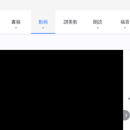
書籍
動画
讃美歌
朗読
福音