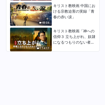
7:34
キリスト教映画 中国にお
ける宗教迫害の実録「青
日々の神の御言葉: 神の働きを
春の赤い涙」
認識する | 抜粋 222
48:04
3:51
キリスト教映画「神への
信仰３ 立ち上がれ、奴隷
日々の神の御言葉: 神の働きを
になるつもりのない者た
認識する | 抜粋 223
ちよ」日本語吹き替え
1:14:17
4:43
日々の神の御言葉: 神の働きを
認識する | 抜粋 224
13:30
日々の神の御言葉: 神の働きを
認識する | 抜粋 225
10:32