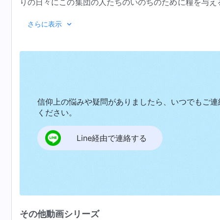
りの日々にこの集団の人たちのいのちのために糧を与え
い時代を終わらせ、新たな時代の到来を告げるためのも
さらに表示
サタンを倒すためである。今わたしがあなたがたの間で
神の言葉
は
なたがたの時宜を得た救いだが、このわずか数年の間
て、そして将来の働きについてさえも語る。これは将来
今日神はあなた方の中で働き、正常な人間生活へと
ある。わたしの言葉のすべてが、わたしがあなたがたに
なた方にもたらすためである。働きは段階ごとに為され
わたしがあなたがたに語る言葉のすべてが、あなたがた
方に欠けるものを授け、解からないことを教える。神が
ついては、今日あなたがたは経験がなく、その内面的な
信仰上の悩みや疑問がありましたら、いつでもご連
ンでありあなた方は将来これに頼るだろう。それは今日
は今日わたしが語ったとおりに実を結ぶ。これらの言葉
ください。
この業はいのちの供給であり、あなた方を正常な生活へ
存するものである。それは今日のいのちにとっての糧で
いのちを与えるためである。神が今あなた方の間で為
Line経由で連絡する
ぜならわたしが地上で働く時間は、あなたがたがわたし
り、神はこの数年に全ての真理を示す。そして神はあな
だ働きを完了するだけだが、あなたがたはいのちを追求
方が正しく正常に経験するために十分なものである。神
である。多くのことを経験して初めて、いのちの道を完
ョンであり、あなた方は将来これに頼るだろう。それは
日語る言葉の内にある意味を見抜けるようになる。あな
をすべて受け、わたしがあなたがたに委託すべきものを
きな効果があったかに関わらず、それで神の旨の実現も
その他動画シリーズ