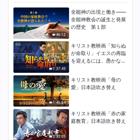
日々の神の御言葉: 神の働きを
認識する | 抜粋 217
全能神の出現と働き——
全能神教会の誕生と発展
05:46
の歴史 第１部
46:12
日々の神の御言葉: 神の働きを
認識する | 抜粋 218
キリスト教映画「知らぬ
11:27
が命取り」イエスの再臨
を迎えるには、愚かな乙
日々の神の御言葉: 神の働きを
女になってはならない
1:37:49
認識する | 抜粋 219
キリスト教映画「母の
11:18
愛」日本語吹き替え
日々の神の御言葉: 神の働きを
1:41:34
認識する | 抜粋 220
キリスト教映画「赤の家
12:42
庭教育」日本語吹き替え
日々の神の御言葉: 神の働きを
認識する | 抜粋 221
2:32:05