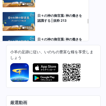
14:24
日々の神の御言葉: 神の働きを
認識する | 抜粋 213
13:56
日々の神の御言葉: 神の働きを
認識する | 抜粋 214
小羊の足跡に従い、いのちの豊富な糧を享受しま
7:09
しょう
日々の神の御言葉: 神の働きを
認識する | 抜粋 215
11:33
日々の神の御言葉: 神の働きを
認識する | 抜粋 216
14:20
厳選動画