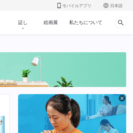
モバイルアプリ
日本語
証し
絵画展
私たちについて
宗教的観念を暴く
人類の堕落を暴く
いの