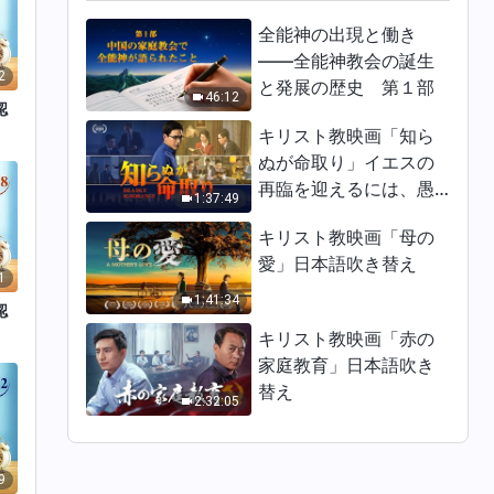
全能神の出現と働き
——全能神教会の誕生
2
と発展の歴史 第１部
46:12
認
キリスト教映画「知ら
ぬが命取り」イエスの
再臨を迎えるには、愚
1:37:49
かな乙女になってはな
キリスト教映画「母の
らない
愛」日本語吹き替え
1
1:41:34
認
キリスト教映画「赤の
家庭教育」日本語吹き
替え
2:32:05
9