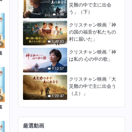
災難の中で主に出会
う」（下）
1:48
クリスチャン映画「神
の国の福音が私たちの
村に届いた」
1:40:03
8
クリスチャン映画「神
認
は私の 心の中の歌」
1:12:57
クリスチャン映画「大
災難の中で主に出会う
（上）」
1:20:47
1
認
厳選動画