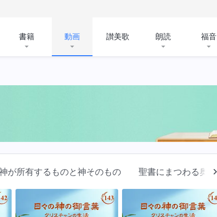
書籍
動画
讃美歌
朗読
福音
神が所有するものと神そのもの
聖書にまつわる奥義