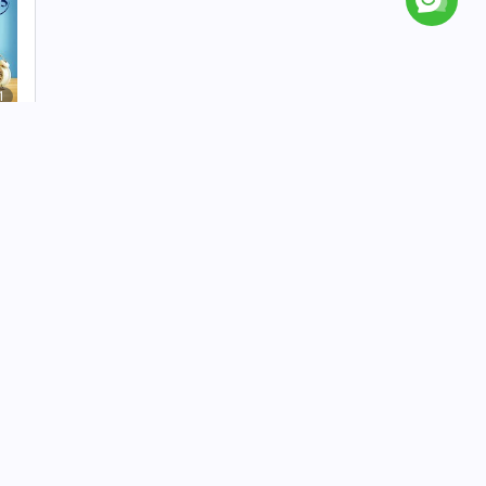
1
認
2
認