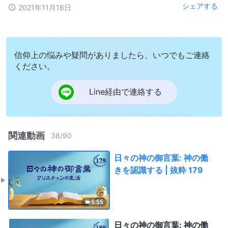
シェアする
2021年11月16日
信仰上の悩みや疑問がありましたら、いつでもご連絡
ください。
Line経由で連絡する
関連動画
38
/
90
日々の神の御言葉: 神の働
きを認識する | 抜粋 179
5:55
日々の神の御言葉: 神の働