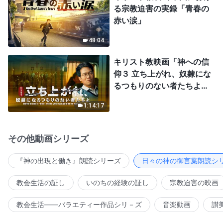
る宗教迫害の実録「青春の
赤い涙」
48:04
キリスト教映画「神への信
仰３ 立ち上がれ、奴隷にな
るつもりのない者たちよ」
日本語吹き替え
1:14:17
その他動画シリーズ
『神の出現と働き』朗読シリーズ
日々の神の御言葉朗読シ
教会生活の証し
いのちの経験の証し
宗教迫害の映画
教会生活――バラエティー作品シリ－ズ
音楽動画
讃