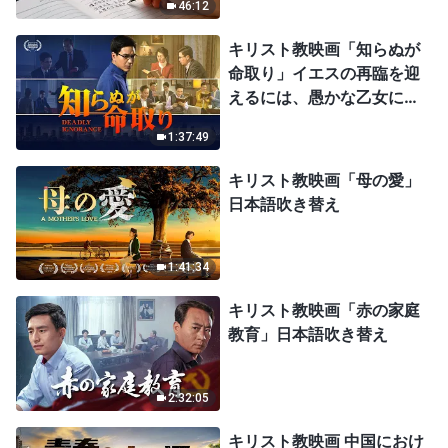
46:12
キリスト教映画「知らぬが
命取り」イエスの再臨を迎
えるには、愚かな乙女にな
ってはならない
1:37:49
キリスト教映画「母の愛」
日本語吹き替え
1:41:34
キリスト教映画「赤の家庭
教育」日本語吹き替え
2:32:05
キリスト教映画 中国におけ