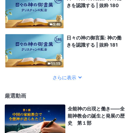
きを認識する | 抜粋 180
5:46
日々の神の御言葉: 神の働
きを認識する | 抜粋 181
11:15
さらに表示
厳選動画
全能神の出現と働き——全
能神教会の誕生と発展の歴
史 第１部