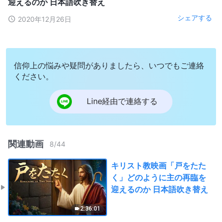
迎えるのか 日本語吹き替え
シェアする
2020年12月26日
信仰上の悩みや疑問がありましたら、いつでもご連絡
ください。
Line経由で連絡する
関連動画
8
/
44
キリスト教映画「戸をたた
く」どのように主の再臨を
迎えるのか 日本語吹き替え
2:36:01