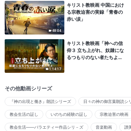
キリスト教映画 中国におけ
る宗教迫害の実録「青春の
赤い涙」
48:04
キリスト教映画「神への信
仰３ 立ち上がれ、奴隷にな
るつもりのない者たちよ」
日本語吹き替え
1:14:17
その他動画シリーズ
『神の出現と働き』朗読シリーズ
日々の神の御言葉朗読シ
教会生活の証し
いのちの経験の証し
宗教迫害の映画
教会生活――バラエティー作品シリ－ズ
音楽動画
讃