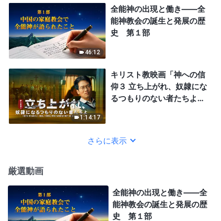
全能神の出現と働き——全
能神教会の誕生と発展の歴
史 第１部
46:12
キリスト教映画「神への信
仰３ 立ち上がれ、奴隷にな
るつもりのない者たちよ」
日本語吹き替え
1:14:17
さらに表示
厳選動画
全能神の出現と働き——全
能神教会の誕生と発展の歴
史 第１部