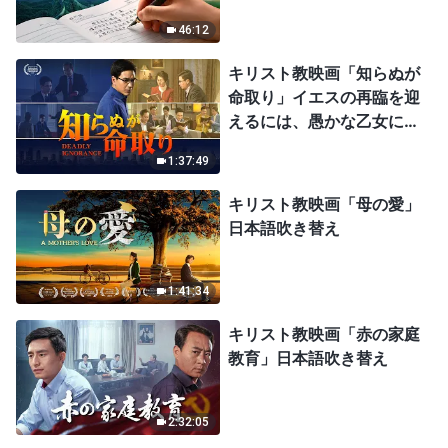
46:12
キリスト教映画「知らぬが
命取り」イエスの再臨を迎
えるには、愚かな乙女にな
ってはならない
1:37:49
キリスト教映画「母の愛」
日本語吹き替え
1:41:34
キリスト教映画「赤の家庭
教育」日本語吹き替え
2:32:05