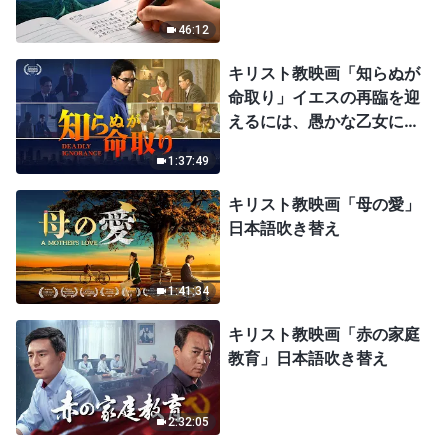
46:12
キリスト教映画「知らぬが
命取り」イエスの再臨を迎
えるには、愚かな乙女にな
ってはならない
1:37:49
キリスト教映画「母の愛」
日本語吹き替え
1:41:34
キリスト教映画「赤の家庭
教育」日本語吹き替え
2:32:05