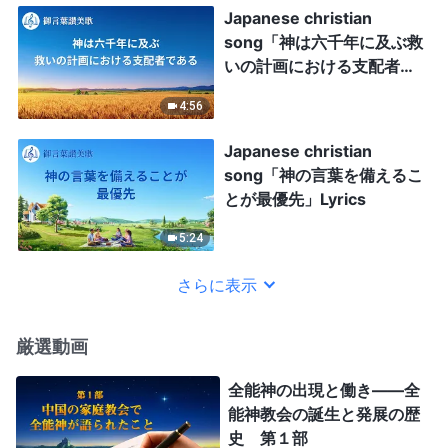
Japanese christian
song「神は六千年に及ぶ救
いの計画における支配者で
ある」Lyrics
4:56
Japanese christian
song「神の言葉を備えるこ
とが最優先」Lyrics
5:24
さらに表示
厳選動画
全能神の出現と働き——全
能神教会の誕生と発展の歴
史 第１部