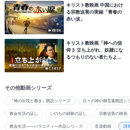
キリスト教映画 中国におけ
る宗教迫害の実録「青春の
赤い涙」
48:04
キリスト教映画「神への信
仰３ 立ち上がれ、奴隷にな
るつもりのない者たちよ」
日本語吹き替え
1:14:17
その他動画シリーズ
『神の出現と働き』朗読シリーズ
日々の神の御言葉朗読シ
教会生活の証し
いのちの経験の証し
宗教迫害の映画
教会生活――バラエティー作品シリ－ズ
音楽動画
讃