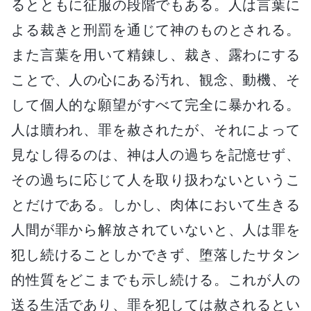
るとともに征服の段階でもある。人は言葉に
よる裁きと刑罰を通じて神のものとされる。
また言葉を用いて精錬し、裁き、露わにする
ことで、人の心にある汚れ、観念、動機、そ
して個人的な願望がすべて完全に暴かれる。
人は贖われ、罪を赦されたが、それによって
見なし得るのは、神は人の過ちを記憶せず、
その過ちに応じて人を取り扱わないというこ
とだけである。しかし、肉体において生きる
人間が罪から解放されていないと、人は罪を
犯し続けることしかできず、堕落したサタン
的性質をどこまでも示し続ける。これが人の
送る生活であり、罪を犯しては赦されるとい