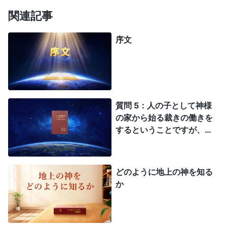
関連記事
序文
質問 5：人の子として神様
の家から始る裁きの働きを
するということですが、こ
れは聖書の預言と完全に一
致しています！ 神様の家
から始まる裁きはヨハネの
どのように地上の神を知る
黙示録にある大きな白い玉
か
座での裁きの事ですか？
大きな白い玉座での裁きは
悪魔サタンに属する未信者