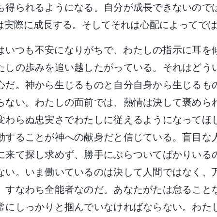
も得られるようになる。自分が成長できないので
は実際に成長する。そしてそれは心配によってで
はいつも不安になりがちで、わたしの指示に耳を
たしの歩みを追い越したがっている。それはどう
心だ。神から生じるものと自分自身から生じるも
らない。わたしの面前では、熱情は決して褒めら
変わらぬ忠実さでわたしに従えるようになってほ
動することが神への献身だと信じている。盲目な
に来て探し求めず、勝手にぶらついてばかりいる
ない。いま働いているのは決して人間ではなく、
、すなわち全能者なのだ。あなたがたは怠ること
常にしっかりと掴んでいなければならない。わた