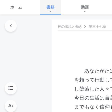
ホーム
書籍
動画
神の出現と働き
第三十七章
あなたがた
を頼って行動し
し堕落した人々
今日の生活は言
までもなく信仰