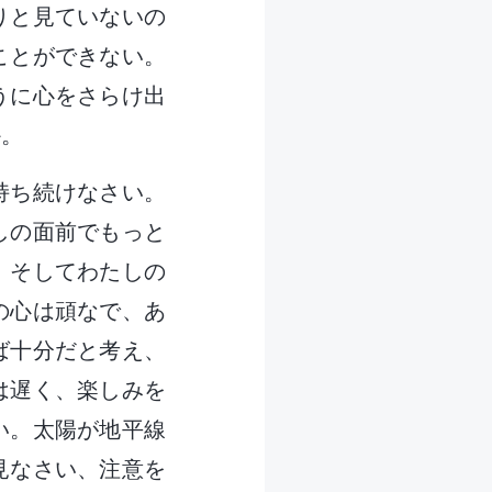
りと見ていないの
ことができない。
うに心をさらけ出
か。
持ち続けなさい。
しの面前でもっと
。そしてわたしの
の心は頑なで、あ
ば十分だと考え、
は遅く、楽しみを
い。太陽が地平線
見なさい、注意を