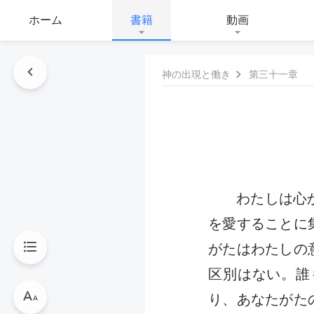
ホーム
書籍
動画
神の出現と働き
第三十一章
わたしは心
を愛することに
がたはわたしの
区別はない。誰
り、あなたがた