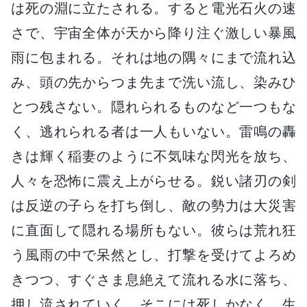
は死の淵に立たされる。すると電光石火の速
さで、宇宙全体が天から降り注ぐ激しい暴風
雨に包まれる。それは地の隅々にまで流れ込
み、頭の先からつま先まで洗い流し、染みひ
とつ残さない。隠れられるものなど一つもな
く、逃れられる者は一人もいない。雷鳴の轟
きは輝く稲妻のように不気味な閃光を放ち、
人々を恐怖に震え上がらせる。鋭い諸刃の剣
は反逆の子らを打ち倒し、敵の勢力は大災害
に直面して隠れる場所もない。彼らは荒れ狂
う風雨の中で呆然とし、打撃を受けてよろめ
きつつ、すぐさま息絶えて流れる水に落ち、
押し流されていく。そこには死しかなく、生