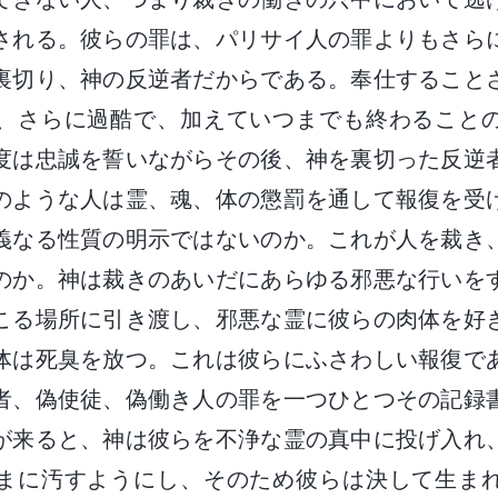
される。彼らの罪は、パリサイ人の罪よりもさら
裏切り、神の反逆者だからである。奉仕すること
、さらに過酷で、加えていつまでも終わること
度は忠誠を誓いながらその後、神を裏切った反逆
のような人は霊、魂、体の懲罰を通して報復を受
義なる性質の明示ではないのか。これが人を裁き
のか。神は裁きのあいだにあらゆる邪悪な行いを
こる場所に引き渡し、邪悪な霊に彼らの肉体を好
体は死臭を放つ。これは彼らにふさわしい報復で
者、偽使徒、偽働き人の罪を一つひとつその記録
が来ると、神は彼らを不浄な霊の真中に投げ入れ
まに汚すようにし、そのため彼らは決して生ま