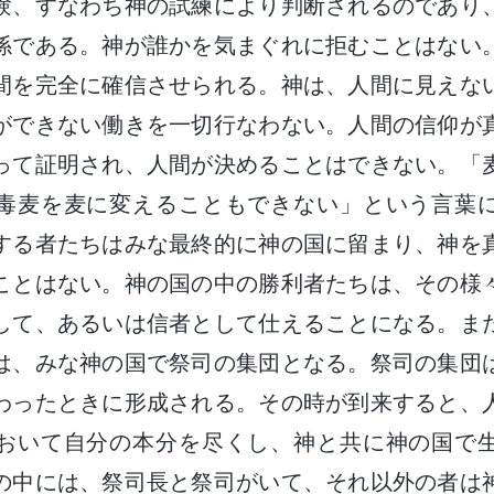
験、すなわち神の試練により判断されるのであり
係である。神が誰かを気まぐれに拒むことはない
間を完全に確信させられる。神は、人間に見えな
ができない働きを一切行なわない。人間の信仰が
って証明され、人間が決めることはできない。「
毒麦を麦に変えることもできない」という言葉
する者たちはみな最終的に神の国に留まり、神を
ことはない。神の国の中の勝利者たちは、その様
して、あるいは信者として仕えることになる。ま
は、みな神の国で祭司の集団となる。祭司の集団
わったときに形成される。その時が到来すると、
おいて自分の本分を尽くし、神と共に神の国で
の中には、祭司長と祭司がいて、それ以外の者は