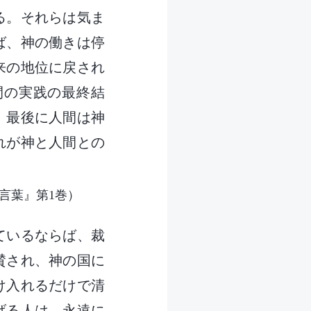
る。それらは気ま
ば、神の働きは停
来の地位に戻され
間の実践の最終結
。最後に人間は神
れが神と人間との
言葉』第1巻）
ているならば、裁
賛され、神の国に
け入れるだけで清
げる人は、永遠に