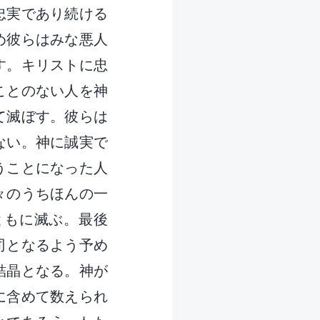
忠実であり続ける
め彼らはみな悪人
す。キリストに忠
ことのない人を神
て滅ぼす。彼らは
ない。神に誠実で
うことになった人
々のうちほんの一
ともに滅ぶ。最後
司となるよう予め
結晶となる。神が
に含めて数えられ