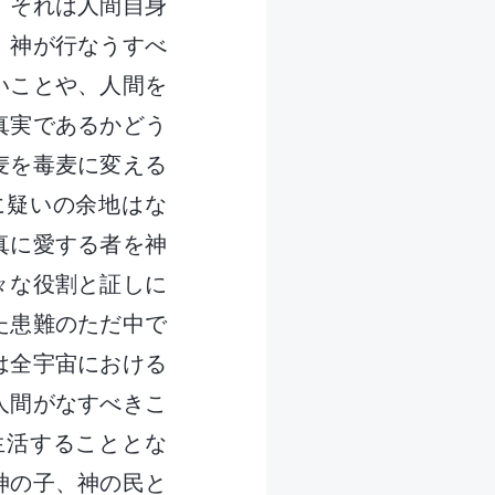
、それは人間自身
。神が行なうすべ
いことや、人間を
真実であるかどう
麦を毒麦に変える
に疑いの余地はな
真に愛する者を神
々な役割と証しに
た患難のただ中で
は全宇宙における
人間がなすべきこ
生活することとな
神の子、神の民と