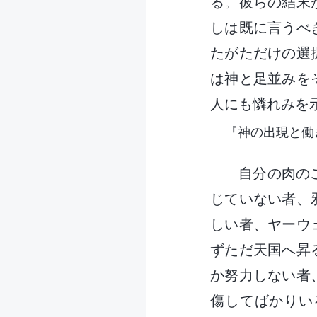
る。彼らの結末
しは既に言うべ
たがただけの選
は神と足並みを
人にも憐れみを
『神の出現と働
自分の肉の
じていない者、
しい者、ヤーウ
ずただ天国へ昇
か努力しない者
傷してばかりい