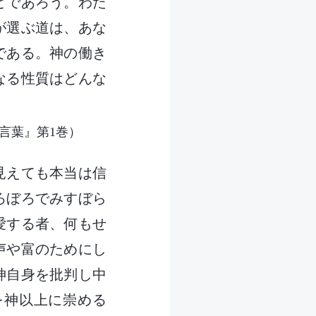
とであろう。わた
が選ぶ道は、あな
である。神の働き
なる性質はどんな
言葉』第1巻）
見えても本当は信
ろぼろでみすぼら
愛する者、何もせ
声や富のためにし
神自身を批判し中
を神以上に崇める