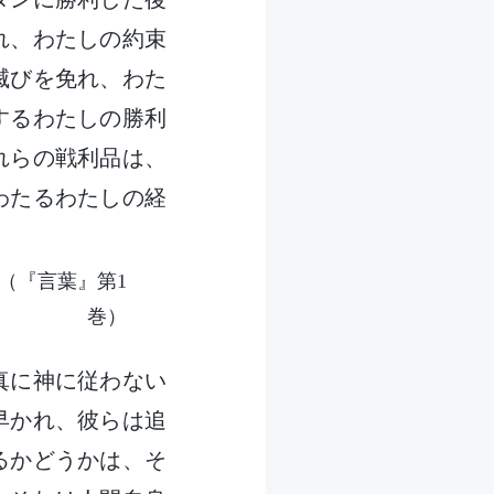
れ、わたしの約束
滅びを免れ、わた
するわたしの勝利
れらの戦利品は、
わたるわたしの経
（『言葉』第1
巻）
真に神に従わない
早かれ、彼らは追
るかどうかは、そ