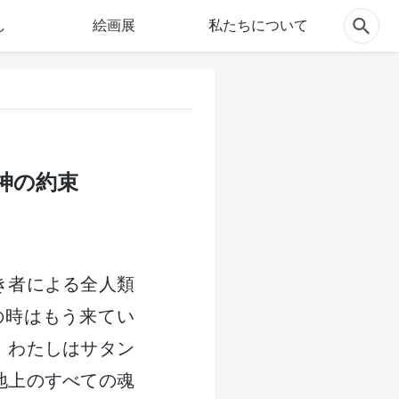
し
絵画展
私たちについて
神の約束
き者による全人類
の時はもう来てい
、わたしはサタン
地上のすべての魂