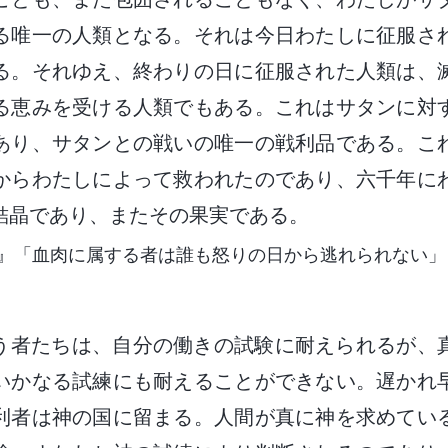
る唯一の人類となる。それは今日わたしに征服さ
る。それゆえ、終わりの日に征服された人類は、
る恵みを受ける人類でもある。これはサタンに対
あり、サタンとの戦いの唯一の戦利品である。こ
からわたしによって救われたのであり、六千年に
結晶であり、またその果実である。
』「血肉に属する者は誰も怒りの日から逃れられない」
う者たちは、自分の働きの試験に耐えられるが、
いかなる試練にも耐えることができない。遅かれ
利者は神の国に留まる。人間が真に神を求めてい