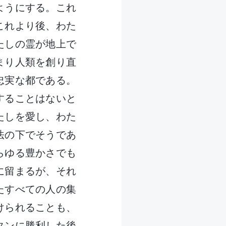
ようにする。これ
これより後、わた
たしの霊が地上で
まり人類を創り直
忠実な都である。
することはないと
たしを愛し、わた
法の下でそうであ
らゆる豊かさでも
に留まるが、それ
たすべての人の集
けられることも、
タンに勝利した後