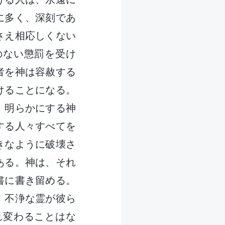
に多く、深刻であ
さえ相応しくない
のない懲罰を受け
者を神は容赦する
けることになる。
、明らかにする神
する人々すべてを
きなように破壊さ
ある。神は、それ
書に書き留める。
、不浄な霊が彼ら
れ変わることはな