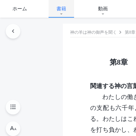
ホーム
書籍
動画
神の羊は神の御声を聞く
第8
第8章
関連する神の言
わたしの働
の支配も六千年
る。わたしはこ
を打ち負かし、