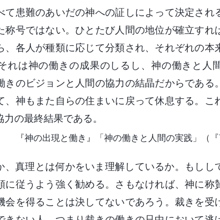
べて患難のあいだの神への証しによって決定され
た称号ではない。ひとたび人間の地位が確立すれ
ら、各人が種類に応じて分類され、それぞれの本
それは神の働きの成果のしるし、神の働きと人
働きのビジョンと人間の協力の結晶だからである
て、神もまた自らの住まいに戻って休息する。こ
協力の最終結果である。
『神の出現と働き』「神の働きと人間の実践」（『
か、真理とは何かをいま理解しているか。もしし
順に従うよう強く勧める。さもなければ、神に称
機会を得ることは決してないであろう。裁きを受
できない人、つまり裁きの働きの只中において逃