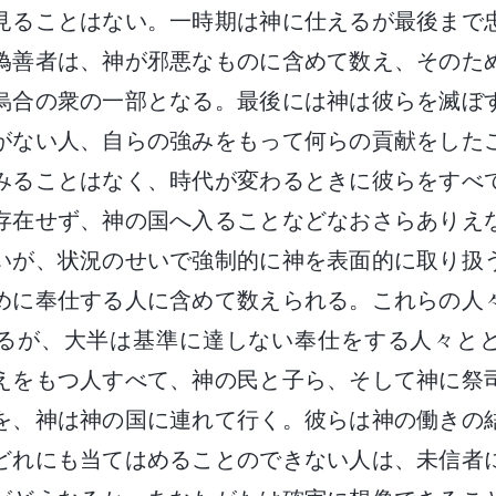
見ることはない。一時期は神に仕えるが最後まで
偽善者は、神が邪悪なものに含めて数え、そのた
烏合の衆の一部となる。最後には神は彼らを滅ぼ
がない人、自らの強みをもって何らの貢献をした
みることはなく、時代が変わるときに彼らをすべ
存在せず、神の国へ入ることなどなおさらありえ
いが、状況のせいで強制的に神を表面的に取り扱
めに奉仕する人に含めて数えられる。これらの人
るが、大半は基準に達しない奉仕をする人々と
えをもつ人すべて、神の民と子ら、そして神に祭
を、神は神の国に連れて行く。彼らは神の働きの
どれにも当てはめることのできない人は、未信者