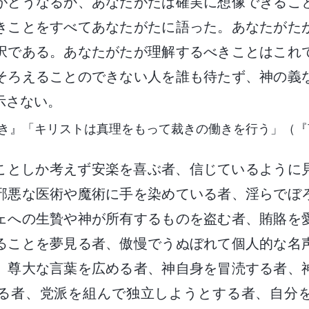
がどうなるか、あなたがたは確実に想像できるこ
きことをすべてあなたがたに語った。あなたがた
択である。あなたがたが理解するべきことはこれ
そろえることのできない人を誰も待たず、神の義
示さない。
き』「キリストは真理をもって裁きの働きを行う」（『
ことしか考えず安楽を喜ぶ者、信じているように
邪悪な医術や魔術に手を染めている者、淫らでぼ
ェへの生贄や神が所有するものを盗む者、賄賂を
ることを夢見る者、傲慢でうぬぼれて個人的な名
、尊大な言葉を広める者、神自身を冒涜する者、
る者、党派を組んで独立しようとする者、自分