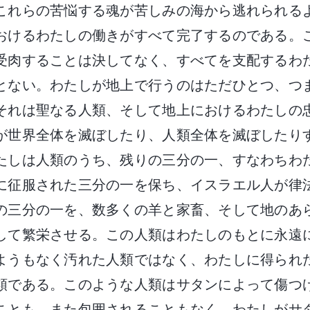
これらの苦悩する魂が苦しみの海から逃れられる
おけるわたしの働きがすべて完了するのである。
受肉することは決してなく、すべてを支配するわ
とない。わたしが地上で行うのはただひとつ、つ
それは聖なる人類、そして地上におけるわたしの
が世界全体を滅ぼしたり、人類全体を滅ぼしたり
たしは人類のうち、残りの三分の一、すなわちわ
に征服された三分の一を保ち、イスラエル人が律
の三分の一を、数多くの羊と家畜、そして地のあ
して繁栄させる。この人類はわたしのもとに永遠
ようもなく汚れた人類ではなく、わたしに得られ
類である。このような人類はサタンによって傷つ
ことも、また包囲されることもなく、わたしがサ