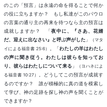
のこの「預言」は永遠の命を得ることで何か
の役に立ちますか？ もし私達がこのパウロ
の言葉の通り主の再来を待つなら主の預言は
成就しますか？ 「
夜中に、『さあ、花婿
だ、迎えに出なさい』と呼ぶ声がした
」
（マタ
。「
わたしの羊はわたし
イによる福音書 25:6）
の声に聞き従う。わたしは彼らを知ってお
り、彼らはわたしについて来る
」
（ヨハネによ
。どうしてこの預言が成就す
る福音書 10:27）
るのですか？ 誰が積極的に真の道を模索し
て学び、神の足跡を探し神の声を聞くことが
できますか？