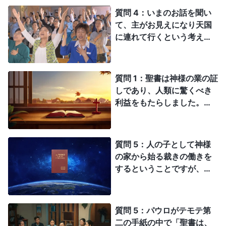
質問 4：いまのお話を聞い
て、主がお見えになり天国
に連れて行くという考えは
思い込みと想像に過ぎない
という事がわかりました。
主の御言葉を裏切る行為で
質問 1：聖書は神様の業の証
した。主の再来をどうやっ
しであり、人類に驚くべき
て待てば引き上げられるの
利益をもたらしました。聖
でしょう。もう少し詳しく
書を読むと、神様は全ての
教えていただけますか？
創造主であり神様の驚異的
で偉大な行い、そしてその
質問 5：人の子として神様
全能性が理解できます。聖
の家から始る裁きの働きを
書は神様の言葉の記録であ
するということですが、こ
り、神様についての人の証
れは聖書の預言と完全に一
言ではあるものの、ではな
致しています！ 神様の家
ぜ人は聖書を読むことによ
から始まる裁きはヨハネの
質問 5：パウロがテモテ第
って永遠の命を得ることが
黙示録にある大きな白い玉
二の手紙の中で「聖書は、
できないのだろうか？ な