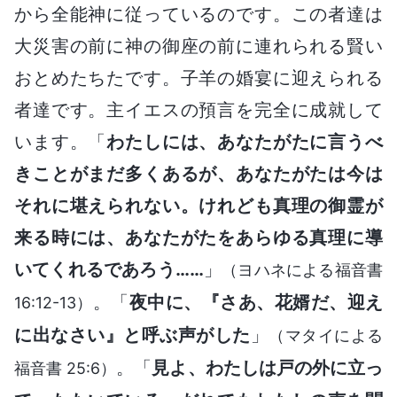
から全能神に従っているのです。この者達は
大災害の前に神の御座の前に連れられる賢い
おとめたちたです。子羊の婚宴に迎えられる
者達です。主イエスの預言を完全に成就して
います。「
わたしには、あなたがたに言うべ
きことがまだ多くあるが、あなたがたは今は
それに堪えられない。けれども真理の御霊が
来る時には、あなたがたをあらゆる真理に導
いてくれるであろう……
」
（ヨハネによる福音書
。「
夜中に、『さあ、花婿だ、迎え
16:12-13）
に出なさい』と呼ぶ声がした
」
（マタイによる
。「
見よ、わたしは戸の外に立っ
福音書 25:6）