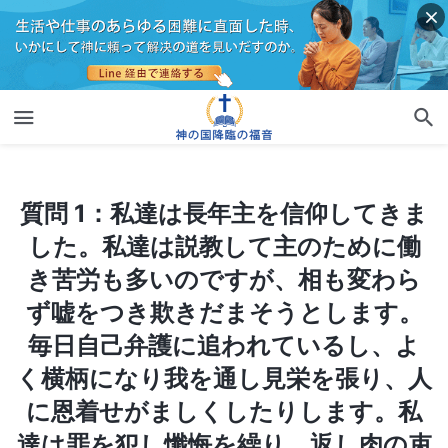
質問 1：私達は長年主を信仰してきました。私達は説教して主のために働き苦労も多いのですが、相も変わらず嘘をつき欺きだまそうとします。毎日自己弁護に追われているし、よく横柄になり我を通し見栄を張り、人に恩着せがましくしたりします。私達は罪を犯し懺悔を繰り、返し肉の束縛から逃れることができません。主の言葉を経験するとか実行することはありません。私達は主の言葉にある現実に生きていません。こんな私達が天の国に招かれますか？ どんなに罪を犯し肉に束縛されても主は私達を罪のない者と見てくださると言う人もいます。パウロの言葉にそうあるからです。「終りのラッパの響きと共に、またたく間に、一瞬にして変えられる。というのは、ラッパが響いて、死人は朽ちない者によみがえらされ、わたしたちは変えられるのである」
質問 1：私達は長年主を信仰してきま
した。私達は説教して主のために働
き苦労も多いのですが、相も変わら
ず嘘をつき欺きだまそうとします。
毎日自己弁護に追われているし、よ
く横柄になり我を通し見栄を張り、人
に恩着せがましくしたりします。私
達は罪を犯し懺悔を繰り、返し肉の束