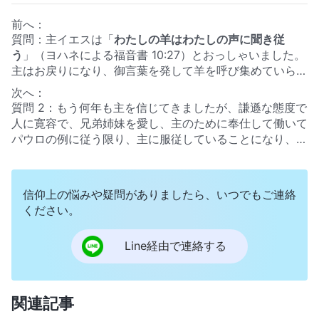
前へ：
質問：主イエスは「
わたしの羊はわたしの声に聞き従
う
」
（ヨハネによる福音書 10:27）
とおっしゃいました。
主はお戻りになり、御言葉を発して羊を呼び集めていらっ
しゃいます。私たちが主の到来をお迎えする上で大事なの
次へ：
は、主の御声を聞こうと探求することです。しかし一番の
質問 2：もう何年も主を信じてきましたが、謙遜な態度で
問題は、主の御声をどうやって聴くのか知らないことで
人に寛容で、兄弟姉妹を愛し、主のために奉仕して働いて
す。神様の御声と人の声との区別もできないので、間違い
パウロの例に従う限り、主に服従していることになり、主
なく主の御声だとわかるにはどうしたら良いのですか。
が戻られたときに天の国に引き上げられると誰もが思って
います。パウロが言ったように、「わたしは戦いをりっぱ
に戦いぬき、走るべき行程を走りつくし、信仰を守りとお
信仰上の悩みや疑問がありましたら、いつでもご連絡
した。今や、義の冠がわたしを待っているばかりであ
ください。
る……」
（テモテヘの第二の手紙 4:7-8）
。しかしあなた
がたは、主を信じるには、終わりの日における全能神の裁
Line経由で連絡する
きを受けなければならず、清められてはじめて神様の賞賛
を得て、天国へと入ることができると証されました。お聞
きしたいのですが、これまで何年も主を信仰し、主に仕え
働いてきた私たちでも、終わりの日における全能神の裁き
関連記事
の働きを受けずには天国へ行けないのでしょうか？