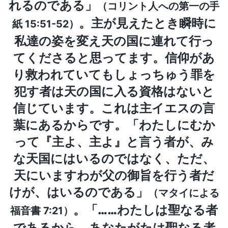
れるのである」
（コリント人への第一の手
。主が見えたとき瞬時に
紙 15:51-52）
私達の姿を変え天の国に連れて行っ
てくださると思ってます。信仰があ
り救われていてもしょっちゅう罪を
犯す者は天の国に入る資格はないと
信じています。これは主イエスの言
葉にあるからです。「
わたしにむか
って『主よ、主よ』と言う者が、み
な天国にはいるのではなく、ただ、
天にいますわが父の御旨を行う者だ
けが、はいるのである
」
（マタイによる
。「
……わたしは聖なる者
福音書 7:21）
であるから、あなたがたは聖なる者