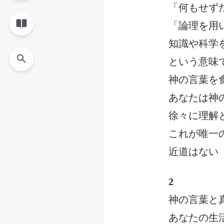
「何もせず
「論理を用
知識や科学
という意味
神の言葉を食
あなたは神
徐々に理解
これが唯一
近道はない
2
神の言葉と
あなたの生