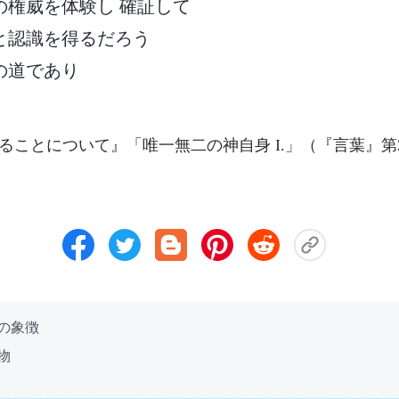
の権威を体験し 確証して
と認識を得るだろう
の道であり
ることについて』「唯一無二の神自身 I.」（『言葉』第
分の象徴
物