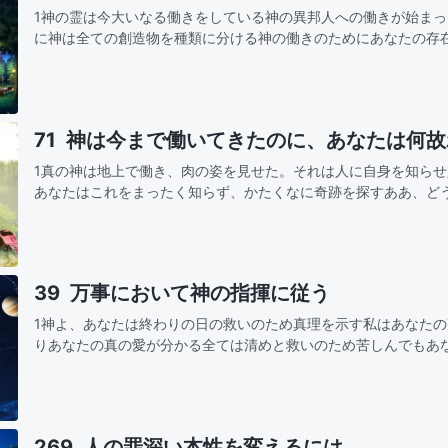
1神の霊は今大いなる働きをしている神の異邦人への働きが始ま
に神は全ての創造物を種類に分ける神の働きのためにあなたの存
くれた全てを見極め知りなさい！あなたの全力を注ぎ神の働きを
たの理解…
71 神は今まで働いてきたのに、あなたは何
1真の神は地上で働き、肉の姿を見せた。それは人に自身を知ら
あなたはこれをまったく知らず、かたくなに奇跡を探すああ、ど
風と共に来て、雨と共に去るのは誰のためああ、神は今まで働い
どの愛を…
39 万事において神の指揮に従う
1神よ、あなたは終わりの日の救いのため真理を示す私はあなた
りあなたの真の愛が分かる全ては清めと救いのため苦しんでもあ
きは愛と祝福だからその指揮と采配に従う神よ、御心を理解します裁きも 刑罰も 大い
な…
269 人の罪深い本性を変えるには