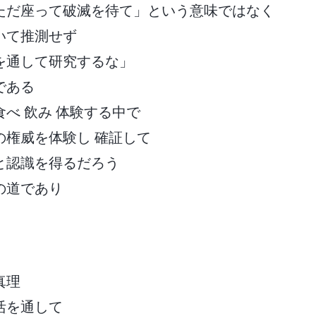
ただ座って破滅を待て」という意味ではなく
いて推測せず
を通して研究するな」
である
べ 飲み 体験する中で
の権威を体験し 確証して
と認識を得るだろう
の道であり
真理
活を通して