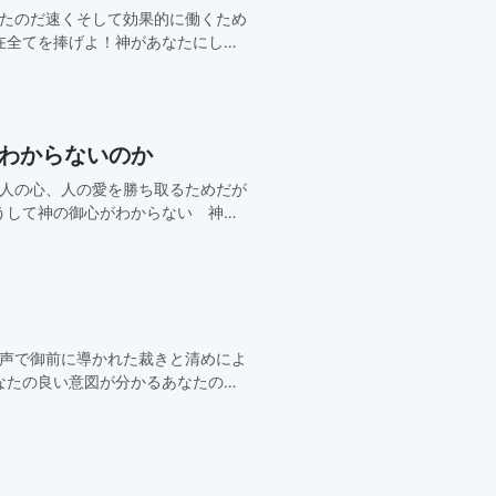
ったのだ速くそして効果的に働くため
在全てを捧げよ！神があなたにして
効果的にしなさい！これこそがあな
故わからないのか
せ人の心、人の愛を勝ち取るためだが
うして神の御心がわからない 神が
てきたのに、なぜわからないどれほ
の声で御前に導かれた裁きと清めによ
なたの良い意図が分かるあなたの裁
なる恵みもあ