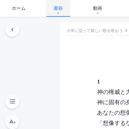
ホーム
書籍
動画
小羊に従って新しい歌を歌おう
1
神の権威と
神に固有の
あなたの想
「想像する