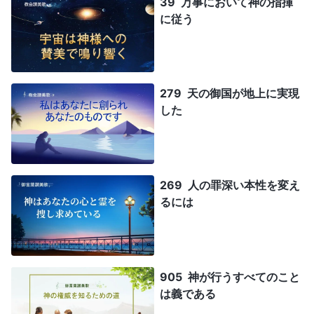
39 万事において神の指揮
に従う
279 天の御国が地上に実現
した
269 人の罪深い本性を変え
るには
905 神が行うすべてのこと
は義である