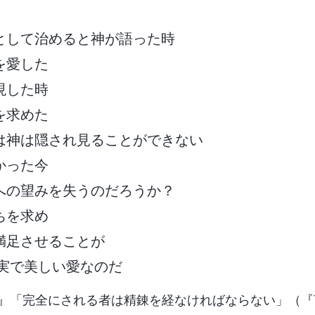
として治めると神が語った時
を愛した
現した時
を求めた
は神は隠され見ることができない
かった今
への望みを失うのだろうか？
ちを求め
満足させることが
真実で美しい愛なのだ
』「完全にされる者は精錬を経なければならない」（『