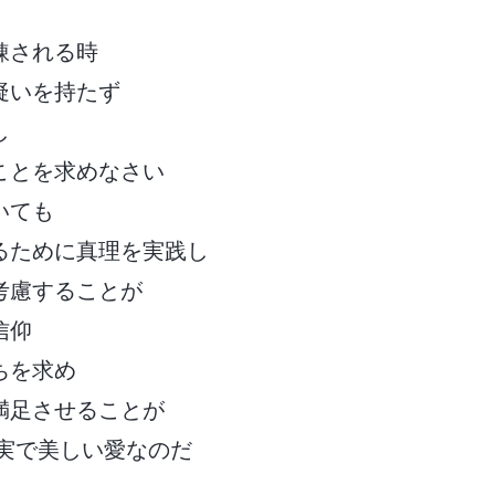
錬される時
疑いを持たず
し
ことを求めなさい
いても
るために真理を実践し
考慮することが
信仰
ちを求め
満足させることが
真実で美しい愛なのだ