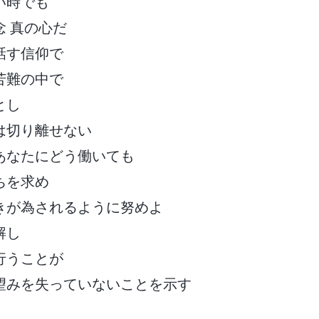
い時でも
念 真の心だ
話す信仰で
苦難の中で
とし
は切り離せない
あなたにどう働いても
ちを求め
きが為されるように努めよ
解し
行うことが
望みを失っていないことを示す