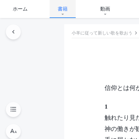
ホーム
書籍
動画
小羊に従って新しい歌を歌おう
信仰とは何
1
触れたり見
神の働きが