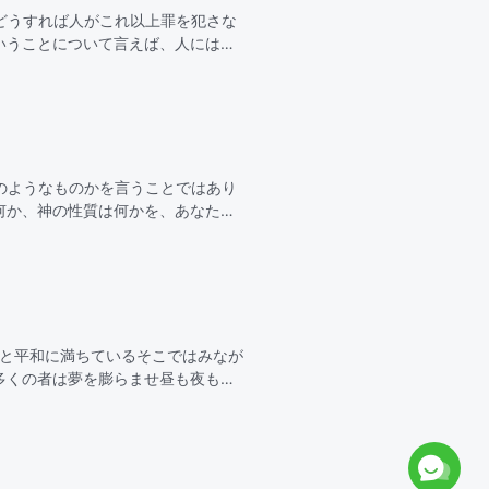
どうすれば人がこれ以上罪を犯さな
いうことについて言えば、人にはそ
きゆえに赦されたが…
のようなものかを言うことではあり
何か、神の性質は何かを、あなたは
扱ったことの結果と…
光と平和に満ちているそこではみなが
多くの者は夢を膨らませ昼も夜も切
望を抱くああ 天の御国私たちを魅