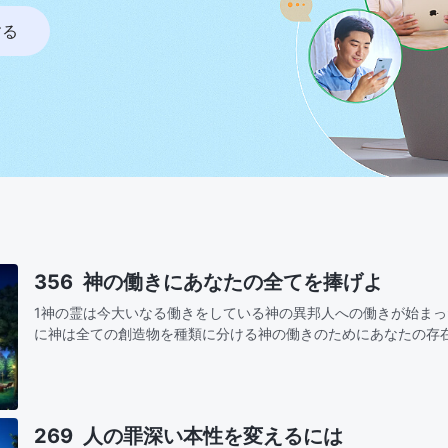
する
356 神の働きにあなたの全てを捧げよ
1神の霊は今大いなる働きをしている神の異邦人への働きが始ま
に神は全ての創造物を種類に分ける神の働きのためにあなたの存
くれた全てを見極め知りなさい！あなたの全力を注ぎ神の働きを
たの理解…
269 人の罪深い本性を変えるには