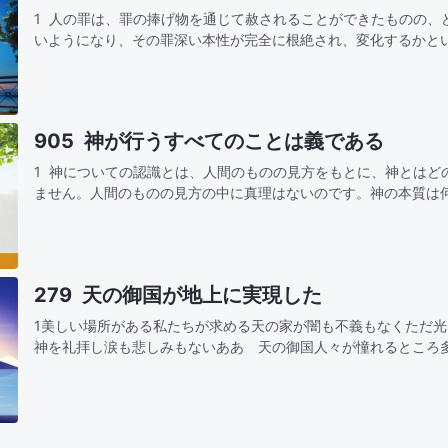
1 人の罪は、罪の捧げ物を通じて赦されることができたものの、
いようになり、その罪深い本性が完全に根絶され、変化するかと
の問題を解決する術がないのである。人の罪は神による磔刑の働
905 神が行うすべてのことは義である
1 神についての認識とは、人間のものの見方をもとに、神とはど
ません。人間のものの見方の中に真理はないのです。神の本質は
理解する必要があります。神が行なったこと、あるいは神が取り
279 天の御国が地上に実現した
1美しい場所がある私たちが求める天の家が闇も不義もなくただ
神を礼拝し涙も悲しみもないああ 天の御国人々が憧れるところ
望する 何世代もが後悔のうちに去り生まれ変わりの中でまた希
了する素…