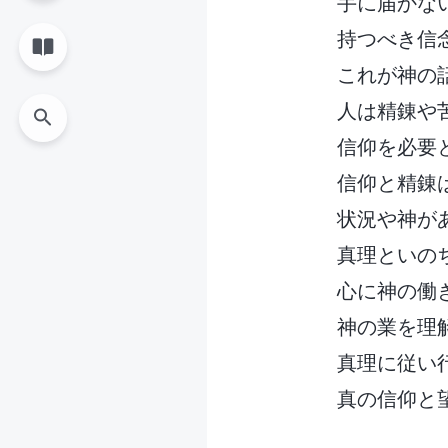
手に届かな
持つべき信
これが神の
人は精錬や
信仰を必要
信仰と精錬
状況や神が
真理といの
心に神の働
神の業を理
真理に従い
真の信仰と