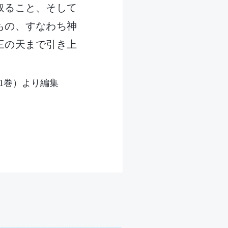
取ること、そして
もの、すなわち神
三の天まで引き上
1巻）より編集