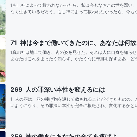
1もし神によって救われなかったら、私は今もなおこの世を漂い
なく生きているだろう。もし神によって救われなかったら、今も
快楽に耽り、人間が生きる道がどこにあるのか知らずにいるだろ
葉は私…
71 神は今まで働いてきたのに、あなたは何
1真の神は地上で働き、肉の姿を見せた。それは人に自身を知ら
あなたはこれをまったく知らず、かたくなに奇跡を探すああ、ど
風と共に来て、雨と共に去るのは誰のためああ、神は今まで働い
どの愛を…
269 人の罪深い本性を変えるには
1 人の罪は、罪の捧げ物を通じて赦されることができたものの、
いようになり、その罪深い本性が完全に根絶され、変化するかと
の問題を解決する術がないのである。人の罪は神による磔刑の働
356 神の働きにあなたの全てを捧げよ