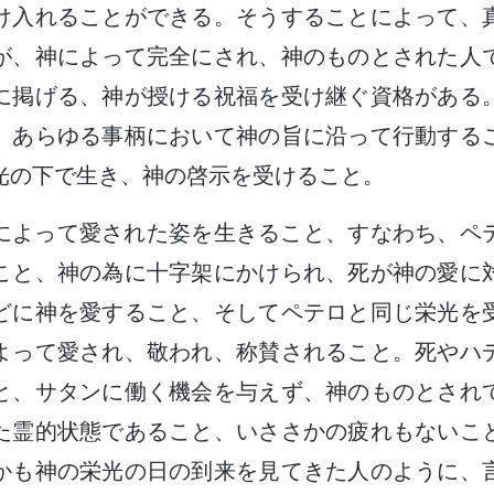
け入れることができる。そうすることによって、
が、神によって完全にされ、神のものとされた人
に掲げる、神が授ける祝福を受け継ぐ資格がある
。あらゆる事柄において神の旨に沿って行動する
光の下で生き、神の啓示を受けること。
神によって愛された姿を生きること、すなわち、ペ
こと、神の為に十字架にかけられ、死が神の愛に
どに神を愛すること、そしてペテロと同じ栄光を
よって愛され、敬われ、称賛されること。死やハ
と、サタンに働く機会を与えず、神のものとされ
た霊的状態であること、いささかの疲れもないこ
かも神の栄光の日の到来を見てきた人のように、