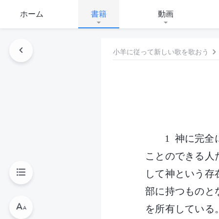
ホーム
書籍
動画
小羊に従って新しい歌を歌おう
1 神に完
ことのできる人
して神という存
部に持つものと
を所有している