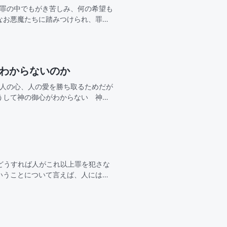
、罪の中でもがき苦しみ、何の希望も
なお悪魔たちに踏みつけられ、罪の
う。2全能神は私に憐み深く、神の言
故わからないのか
せ人の心、人の愛を勝ち取るためだが
うして神の御心がわからない 神が
てきたのに、なぜわからないどれほ
どうすれば人がこれ以上罪を犯さな
いうことについて言えば、人にはそ
きゆえに赦されたが…