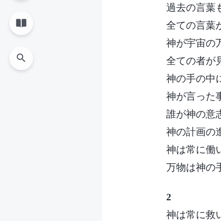
過去の言葉
全ての言葉
神が宇宙の
全ての者が
神の手の中
神が言った
誰が神の意
神の計画の
神は常に働
万物は神の
2
神は常に救