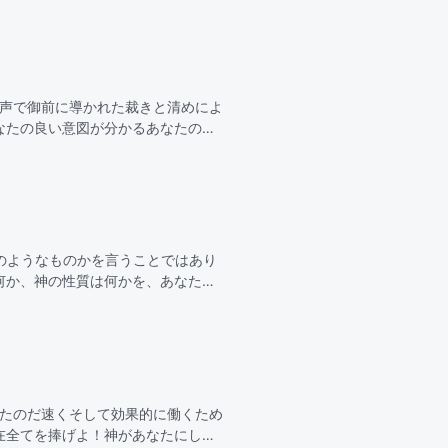
の声で御前に導かれた裁きと清めによ
なたの良い意図が分かるあなたの裁
なる恵みもあ
のようなものかを言うことではあり
何か、神の性質は何かを、あなたは
扱ったことの結果と…
ったのだ速くそして効果的に働くため
在全てを捧げよ！神があなたにして