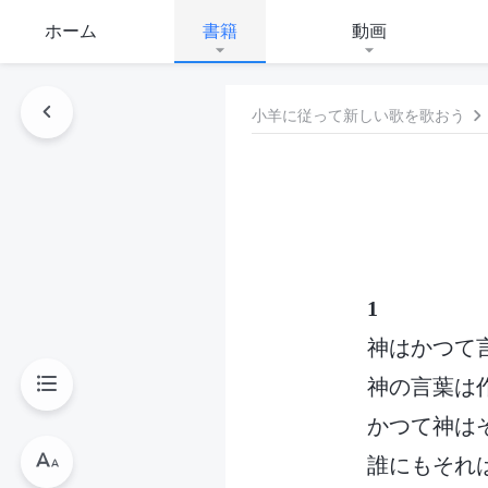
ホーム
書籍
動画
小羊に従って新しい歌を歌おう
1
神はかつて
神の言葉は
かつて神は
誰にもそれ