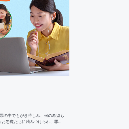
、罪の中でもがき苦しみ、何の希望も
なお悪魔たちに踏みつけられ、罪の
う。2全能神は私に憐み深く、神の言