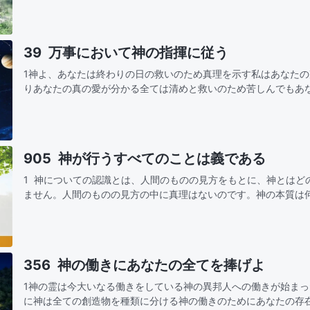
葉は私…
39 万事において神の指揮に従う
1神よ、あなたは終わりの日の救いのため真理を示す私はあなた
りあなたの真の愛が分かる全ては清めと救いのため苦しんでもあ
きは愛と祝福だからその指揮と采配に従う神よ、御心を理解します裁きも 刑罰も 大い
な…
905 神が行うすべてのことは義である
1 神についての認識とは、人間のものの見方をもとに、神とはど
ません。人間のものの見方の中に真理はないのです。神の本質は
理解する必要があります。神が行なったこと、あるいは神が取り
356 神の働きにあなたの全てを捧げよ
1神の霊は今大いなる働きをしている神の異邦人への働きが始ま
に神は全ての創造物を種類に分ける神の働きのためにあなたの存