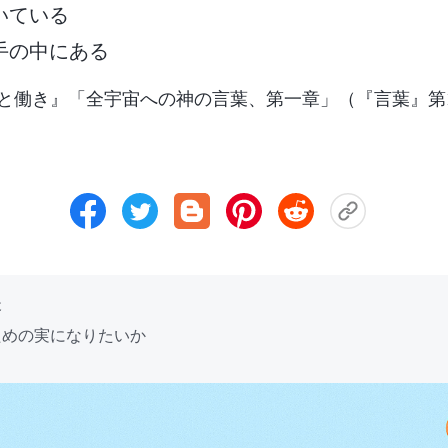
いている
手の中にある
と働き』「全宇宙への神の言葉、第一章」（『言葉』第
後
ための実になりたいか