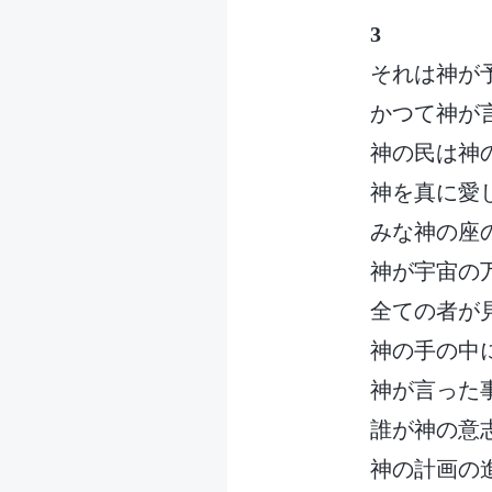
3
それは神が
かつて神が
神の民は神
神を真に愛
みな神の座
神が宇宙の
全ての者が
神の手の中
神が言った
誰が神の意
神の計画の