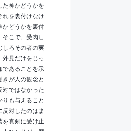
した神かどうかを
それを裏付けなけ
道かどうかを裏付
。そこで、受肉し
むしろその者の実
。外見だけをじっ
知であることを示
働きが人の観念と
反対ではなかった
かりも与えること
に反対したのはま
葉を真剣に受け止