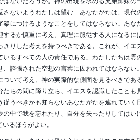
ではないだろうか。神の出現を求める兄弟姉妹の
返さないようわたしは望む。あなたがたは、現代
字架につけるようなことをしてはならない。あな
迎するか慎重に考え、真理に服従する人になるに
っきりした考えを持つべきである。これが、イエ
ているすべての人の責任である。わたしたちは霊
せ、誇張された空想の言葉に囚われてはならない
について考え、神の実際的な側面を見るべきであ
分たちの間に降り立ち、イエスを認識したことも
う従うべきかも知らないあなたがたを連れていく
夢の中で我を忘れたり、自分を失ったりしてはい
ているほうがよい。