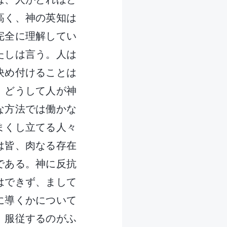
高く、神の英知は
完全に理解してい
たしは言う。人は
決め付けることは
、どうして人が神
な方法では働かな
まくし立てる人々
は皆、肉なる存在
である。神に反抗
はできず、まして
に導くかについて
、服従するのがふ