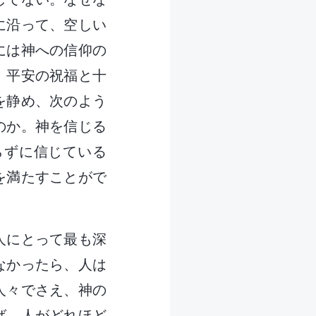
に沿って、空しい
には神への信仰の
、平安の祝福と十
を静め、次のよう
のか。神を信じる
らずに信じている
を満たすことがで
人にとって最も深
なかったら、人は
人々でさえ、神の
ば、人がどれほど