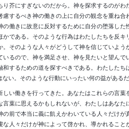
ちり芥にすぎないのだから。神を探求するのがわ
考慮するべき神の働きの上に自分の観念を重ね合
神の働きに故意に反対するために自分の堕落した
ほかである。そのような行為はわたしたちを反キ
か。そのような人々がどうして神を信じていよう
ているので、神を満足させ、神を見たいと望んで
融和するための道を探すべきである。わたしたち
はない。そのような行動にいったい何の益がある
新しい働きを行ってきた。あなたはこれらの言葉
な言葉に思えるかもしれないが、わたしはあなた
神の前で本当に義に飢えかわいている人々だけが
虔な人々だけが神によって啓かれ、導かれること