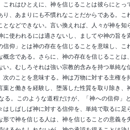
。これはひとえに、神を信じることは彼らにとっ
あり、あまりにも不慣れなことだからである。こ
ことなどできない。言い換えれば、人々が神を知
神に使われるには適さないし、ましてや神の旨を
の信仰」とは神の存在を信じることを意味し、こ
な概念である。さらに、神の存在を信じることは
ない。むしろそれは強い宗教的含みを持つ単純な
、次のことを意味する。神は万物に対する主権を
言葉と働きを経験し、堕落した性質を取り除き、
なる。このような道程だけが、「神への信仰」
々はしばしば神に対する信仰を、単純で取るに足
な形で神を信じる人は、神を信じることの意義を
続けるかもしれないが、神の承認を得ることは決