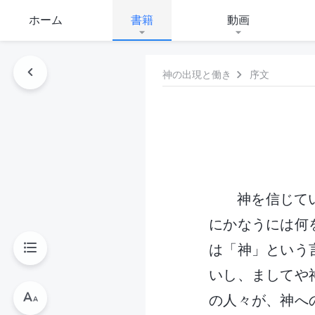
ホーム
書籍
動画
神の出現と働き
序文
神を信じて
にかなうには何
は「神」という
いし、ましてや
の人々が、神へ