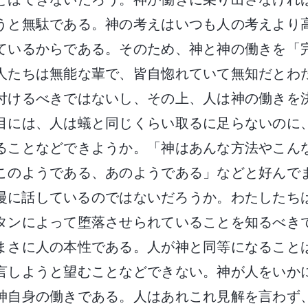
うと無駄である。神の考えはいつも人の考えより
ているからである。そのため、神と神の働きを「
人たちは無能な輩で、皆自惚れていて無知だとわ
付けるべきではないし、その上、人は神の働きを
目には、人は蟻と同じくらい取るに足らないのに
ることなどできようか。「神はあんな方法やこん
このようである、あのようである」などと好んで
慢に話しているのではないだろうか。わたしたち
タンによって堕落させられていることを知るべき
まさに人の本性である。人が神と同等になること
言しようと望むことなどできない。神が人をいか
神自身の働きである。人はあれこれ見解を言わず