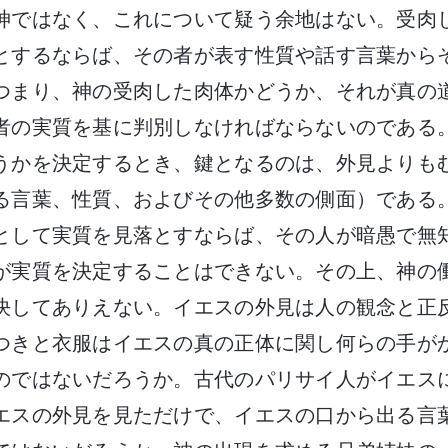
神ではなく、これについて疑う余地はない。受肉
とするならば、その者が表す性質や話す言葉から
つまり、神の受肉した肉体かどうか、それが真の
者の実質を基に判別しなければならないのである
うかを決定するとき、鍵となるのは、外見よりも
る言葉、性質、およびその他多数の側面）である
として実質を見落とすならば、その人が暗愚で無
が実質を決定することはできない。その上、神の
決してありえない。イエスの外見は人の観念と正
つきと衣服はイエスの真の正体に関し何らの手が
のではないだろうか。古代のパリサイ人がイエス
エスの外見を見ただけで、イエスの口から出る言