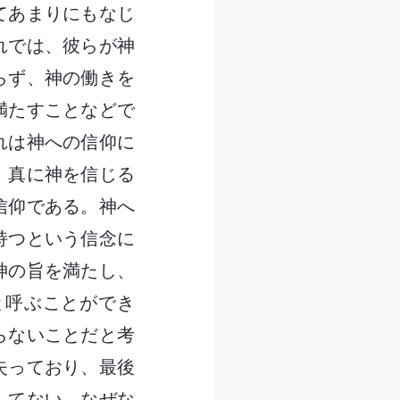
てあまりにもなじ
れでは、彼らが神
らず、神の働きを
満たすことなどで
れは神への信仰に
、真に神を信じる
信仰である。神へ
持つという信念に
神の旨を満たし、
と呼ぶことができ
らないことだと考
失っており、最後
してない。なぜな