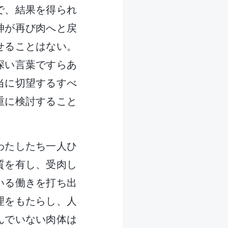
で、結果を得られ
神が再び肉へと戻
せることはない。
深い言葉ですらあ
当に切望するすべ
重に検討すること
わたしたち一人ひ
質を有し、受肉し
いる働きを打ち出
理をもたらし、人
んでいない肉体は