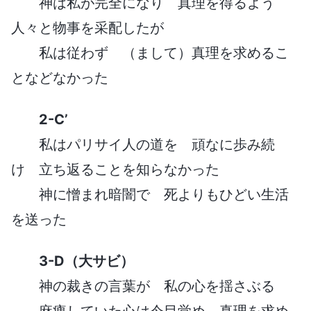
神は私が完全になり 真理を得るよう
人々と物事を采配したが
私は従わず （まして）真理を求めるこ
となどなかった
2-C’
私はパリサイ人の道を 頑なに歩み続
け 立ち返ることを知らなかった
神に憎まれ暗闇で 死よりもひどい生活
を送った
3-D（大サビ）
神の裁きの言葉が 私の心を揺さぶる
麻痺していた心は今目覚め 真理を求め