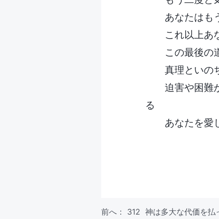
あなたはも
これ以上あ
この最後の
真理といの
迫害や困難
る
あなたを愛
前へ：
312 神は多大な代価を払