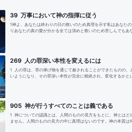
39 万事において神の指揮に従う
1神よ、あなたは終わりの日の救いのため真理を示す私はあなた
りあなたの真の愛が分かる全ては清めと救いのため苦しんでもあ
きは愛と祝福だからその指揮と采配に従う神よ、御心を理解します裁きも 刑罰も 大い
な…
269 人の罪深い本性を変えるには
1 人の罪は、罪の捧げ物を通じて赦されることができたものの、
いようになり、その罪深い本性が完全に根絶され、変化するかと
の問題を解決する術がないのである。人の罪は神による磔刑の働
905 神が行うすべてのことは義である
1 神についての認識とは、人間のものの見方をもとに、神とはど
ません。人間のものの見方の中に真理はないのです。神の本質は
理解する必要があります。神が行なったこと、あるいは神が取り