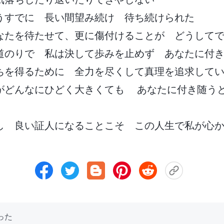
うすでに 長い間望み続け 待ち続けられた
なたを待たせて、更に傷付けることが どうして
道のりで 私は決して歩みを止めず あなたに付
ちを得るために 全力を尽くして真理を追求して
がどんなにひどく大きくても あなたに付き随う
し 良い証人になることこそ この人生で私が心
った