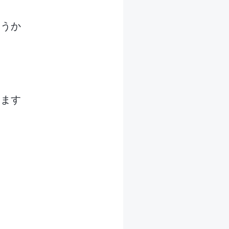
ょうか
します
め