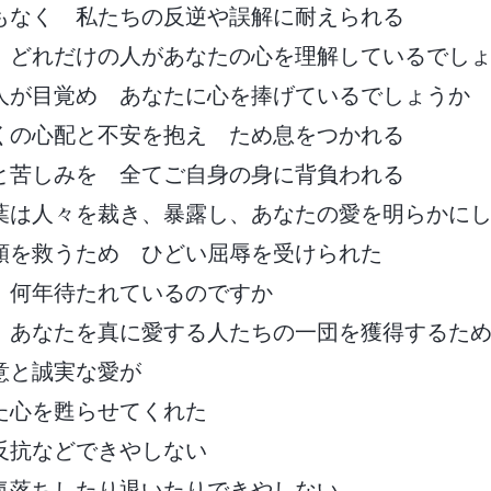
もなく 私たちの反逆や誤解に耐えられる
 どれだけの人があなたの心を理解しているでし
人が目覚め あなたに心を捧げているでしょうか
くの心配と不安を抱え ため息をつかれる
と苦しみを 全てご自身の身に背負われる
葉は人々を裁き、暴露し、あなたの愛を明らかに
類を救うため ひどい屈辱を受けられた
 何年待たれているのですか
 あなたを真に愛する人たちの一団を獲得するた
意と誠実な愛が
た心を甦らせてくれた
反抗などできやしない
気落ちしたり退いたりできやしない