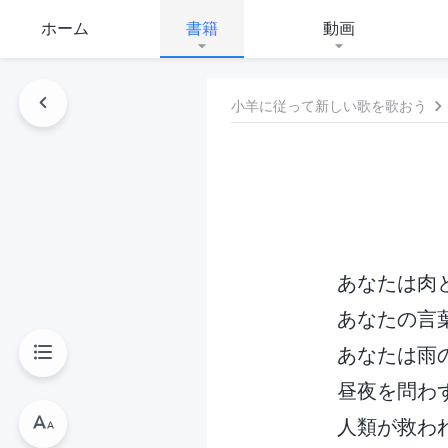
ホーム
書籍
動画
小羊に従って新しい歌を歌おう
あなたは肉
あなたの言
あなたは雨
昼夜を問わ
人類が救わ