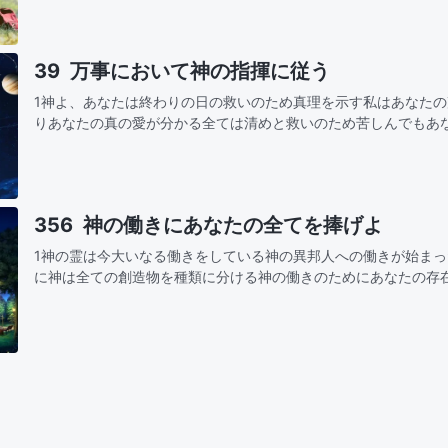
どの愛を…
39 万事において神の指揮に従う
1神よ、あなたは終わりの日の救いのため真理を示す私はあなた
りあなたの真の愛が分かる全ては清めと救いのため苦しんでもあ
きは愛と祝福だからその指揮と采配に従う神よ、御心を理解します裁きも 刑罰も 大い
な…
356 神の働きにあなたの全てを捧げよ
1神の霊は今大いなる働きをしている神の異邦人への働きが始ま
に神は全ての創造物を種類に分ける神の働きのためにあなたの存
くれた全てを見極め知りなさい！あなたの全力を注ぎ神の働きを
たの理解…