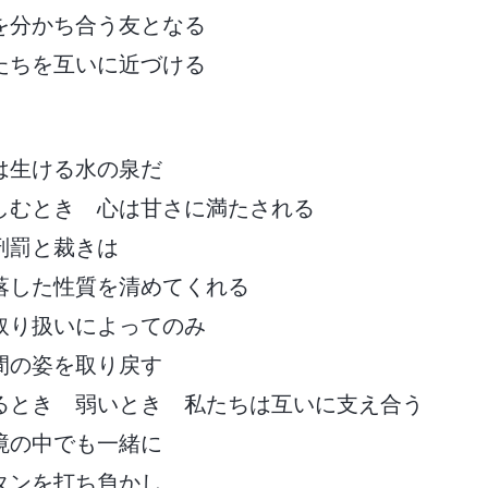
を分かち合う友となる
たちを互いに近づける
は生ける水の泉だ
しむとき 心は甘さに満たされる
刑罰と裁きは
落した性質を清めてくれる
取り扱いによってのみ
間の姿を取り戻す
るとき 弱いとき 私たちは互いに支え合う
境の中でも一緒に
タンを打ち負かし