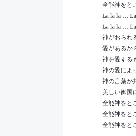
全能神をと
La la la … La
La la la … La
神がおられ
愛があるか
神を愛する
神の愛によ
神の言葉が
美しい御国
全能神をと
全能神をと
全能神をと