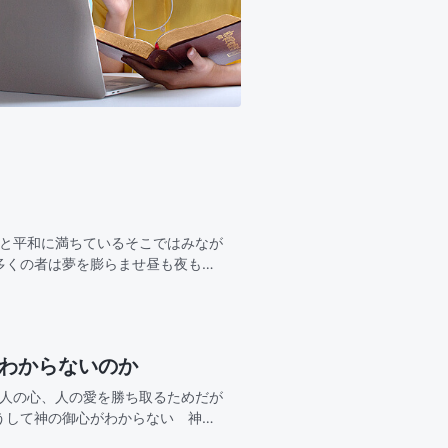
光と平和に満ちているそこではみなが
多くの者は夢を膨らませ昼も夜も切
望を抱くああ 天の御国私たちを魅
故わからないのか
せ人の心、人の愛を勝ち取るためだが
うして神の御心がわからない 神が
てきたのに、なぜわからないどれほ