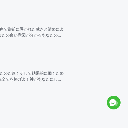
の声で御前に導かれた裁きと清めによ
なたの良い意図が分かるあなたの裁
なる恵みもあ
ったのだ速くそして効果的に働くため
在全てを捧げよ！神があなたにして
効果的にしなさい！これこそがあな