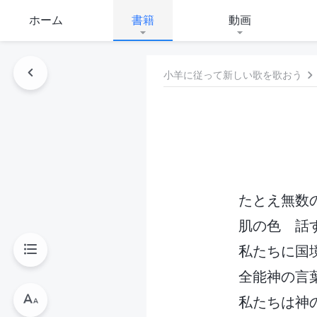
ホーム
書籍
動画
小羊に従って新しい歌を歌おう
たとえ無数
肌の色 話
私たちに国
全能神の言
私たちは神