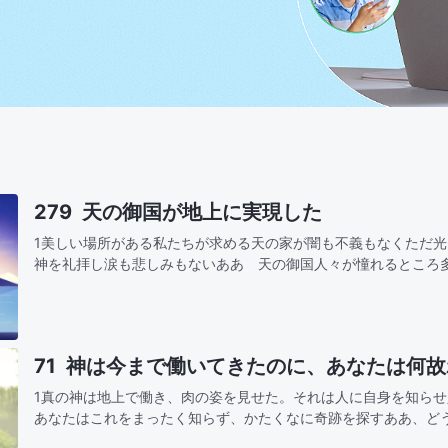
279 天の御国が地上に実現した
1美しい場所がある私たちが求める天の家が闇も不義もなくただ
神を礼拝し涙も悲しみもないああ 天の御国人々が憧れるところ
望する 何世代もが後悔のうちに去り生まれ変わりの中でまた希
了する素…
71 神は今まで働いてきたのに、あなたは何
1真の神は地上で働き、肉の姿を見せた。それは人に自身を知ら
あなたはこれをまったく知らず、かたくなに奇跡を探すああ、ど
風と共に来て、雨と共に去るのは誰のためああ、神は今まで働い