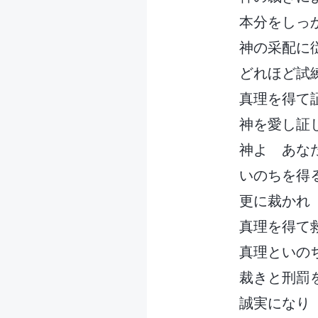
本分をしっ
神の采配に
どれほど試
真理を得て
神を愛し証
神よ あな
いのちを得
更に裁かれ
真理を得て
真理といの
裁きと刑罰
誠実になり