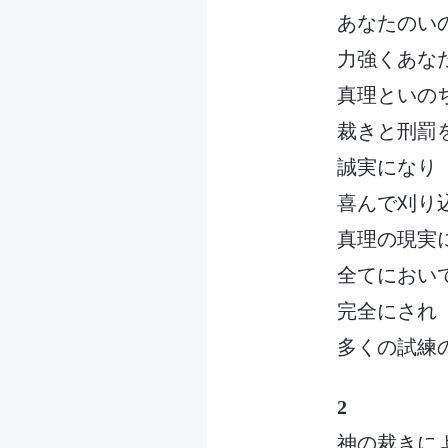
あなたのい
力強くあな
真理といの
裁きと刑罰
誠実になり
喜んで刈り
真理の現実
全てにおい
完全にされ
多くの試練
2
神の裁きに