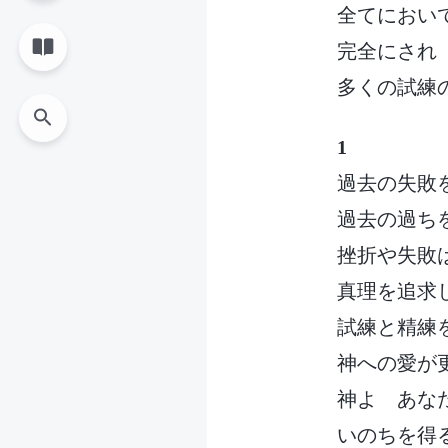
全てにおい
完全にされ
多くの試練
1
過去の失敗
過去の過ち
挫折や失敗
真理を追求
試練と精練
神への愛が
神よ あな
いのちを得