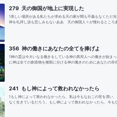
279 天の御国が地上に実現した
1美しい場所がある私たちが求める天の家が闇も不義もなくただ
神を礼拝し涙も悲しみもないああ 天の御国人々が憧れるところ
望する 何世代もが後悔のうちに去り生まれ変わりの中でまた希
了する素…
356 神の働きにあなたの全てを捧げよ
1神の霊は今大いなる働きをしている神の異邦人への働きが始ま
に神は全ての創造物を種類に分ける神の働きのためにあなたの存
くれた全てを見極め知りなさい！あなたの全力を注ぎ神の働きを
たの理解…
241 もし神によって救われなかったら
1もし神によって救われなかったら、私は今もなおこの世を漂い
なく生きているだろう。もし神によって救われなかったら、今も
快楽に耽り、人間が生きる道がどこにあるのか知らずにいるだろ
葉は私…