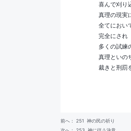
喜んで刈り
真理の現実
全てにおい
完全にされ
多くの試練
真理といの
裁きと刑罰
前へ：
251 神の民の祈り
次へ：
253 神に従う決意