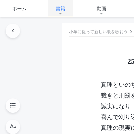
ホーム
書籍
動画
小羊に従って新しい歌を歌おう
真理といの
裁きと刑罰
誠実になり
喜んで刈り
真理の現実