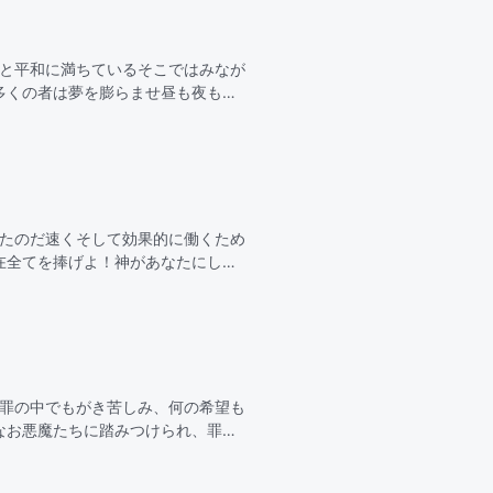
光と平和に満ちているそこではみなが
多くの者は夢を膨らませ昼も夜も切
望を抱くああ 天の御国私たちを魅
ったのだ速くそして効果的に働くため
在全てを捧げよ！神があなたにして
効果的にしなさい！これこそがあな
、罪の中でもがき苦しみ、何の希望も
なお悪魔たちに踏みつけられ、罪の
う。2全能神は私に憐み深く、神の言