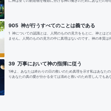
に神は全ての創造物を種類に分ける神の働きのためにあなたの存
くれた全てを見極め知りなさい！あなたの全力を注ぎ神の働きを
たの理解…
905 神が行うすべてのことは義である
1 神についての認識とは、人間のものの見方をもとに、神とはど
ません。人間のものの見方の中に真理はないのです。神の本質は
理解する必要があります。神が行なったこと、あるいは神が取り
39 万事において神の指揮に従う
1神よ、あなたは終わりの日の救いのため真理を示す私はあなた
りあなたの真の愛が分かる全ては清めと救いのため苦しんでもあ
きは愛と祝福だからその指揮と采配に従う神よ、御心を理解します裁きも 刑罰も 大い
な…