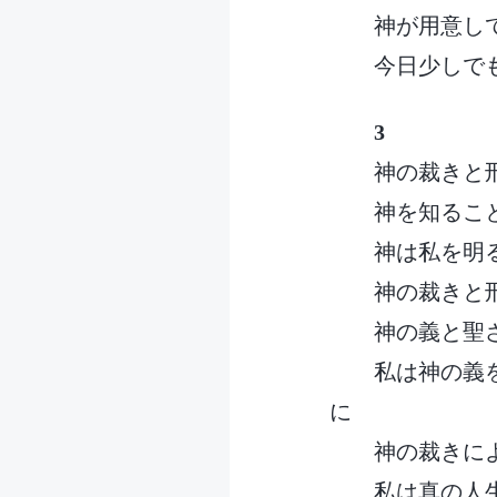
神が用意し
今日少しで
3
神の裁きと
神を知るこ
神は私を明
神の裁きと
神の義と聖
私は神の義
に
神の裁きに
私は真の人