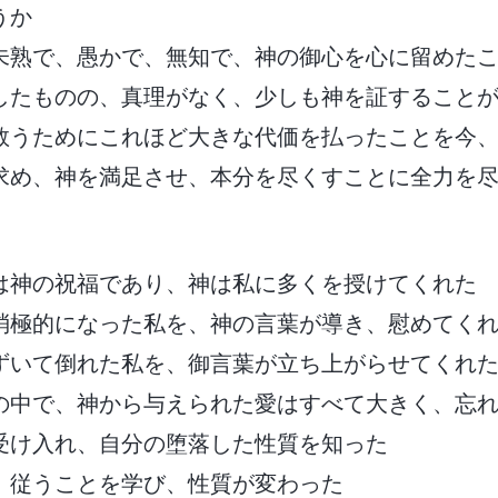
うか
未熟で、愚かで、無知で、神の御心を心に留めた
したものの、真理がなく、少しも神を証すること
救うためにこれほど大きな代価を払ったことを今
求め、神を満足させ、本分を尽くすことに全力を
は神の祝福であり、神は私に多くを授けてくれた
消極的になった私を、神の言葉が導き、慰めてく
ずいて倒れた私を、御言葉が立ち上がらせてくれ
の中で、神から与えられた愛はすべて大きく、忘
受け入れ、自分の堕落した性質を知った
、従うことを学び、性質が変わった