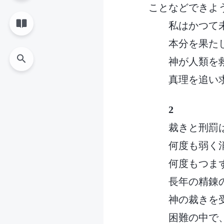
ことなどできよ
私はかつて
本分を果た
神が人類を
真理を追い
2
裁きと刑罰
何度も弱く
何度もつま
長年の精錬
神の裁きを
困難の中で