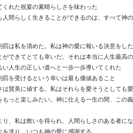
てくれた祝宴の素晴らしさを味わった
も人間らしく生きることができるのは、すべて神
刑罰は私を清めた。私は神の愛に報いる決意をし
とができてとても幸いだ。それは本当に人生最高
るい人生の正しい道へと一歩一歩導いてくれた
刑罰を受けるという幸いは最も価値あること
さは賛美に値する。私はそれらを愛そうとしても
をもっと楽しみたい。神に仕える一生の間、この
より、私は救いを得られ、人間らしさのある者に
生を送り、いつも神の愛に感謝する。