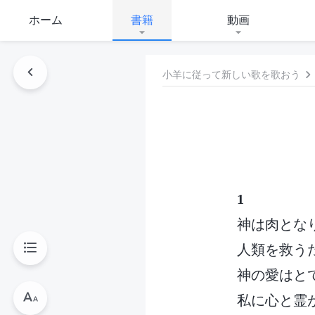
ホーム
書籍
動画
小羊に従って新しい歌を歌おう
1
神は肉とな
人類を救う
神の愛はと
私に心と霊