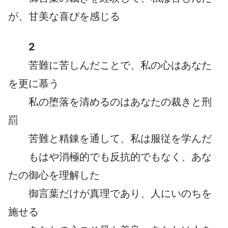
が、甘美な喜びを感じる
2
苦難に苦しんだことで、私の心はあなた
を更に慕う
私の堕落を清めるのはあなたの裁きと刑
罰
苦難と精錬を通して、私は服従を学んだ
もはや消極的でも反抗的でもなく、あな
たの御心を理解した
御言葉だけが真理であり、人にいのちを
施せる