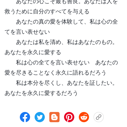
あなたの心こそ最も善良。あなたは人を
救うために自分のすべてを与える
あなたの真の愛を体験して、私は心の全
てを言い表せない
あなたは私を清め、私はあなたのもの。
あなたを永久に愛する
私は心の全てを言い表せない あなたの
愛を尽きることなく永久に語れるだろう
私は本分を尽くし、あなたを証したい。
あなたを永久に愛するだろう