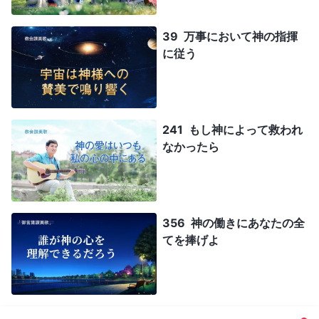
39 万事において神の指揮
に従う
241 もし神によって救われ
なかったら
356 神の働きにあなたの全
てを捧げよ