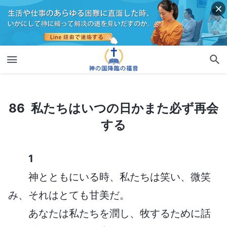
86 私たちはいつの日かまた必ず再会する
86 私たちはいつの日かまた必ず再会
する
1
神とともにいる時、私たちは笑い、微笑
み、それはとても甘美だ。
あなたは私たちを潤し、牧するために話