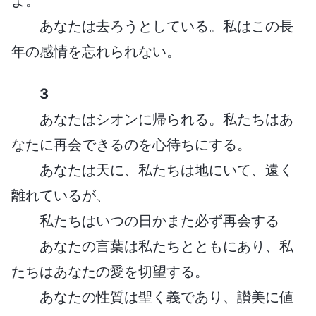
よ。
あなたは去ろうとしている。私はこの長
年の感情を忘れられない。
3
あなたはシオンに帰られる。私たちはあ
なたに再会できるのを心待ちにする。
あなたは天に、私たちは地にいて、遠く
離れているが、
私たちはいつの日かまた必ず再会する
あなたの言葉は私たちとともにあり、私
たちはあなたの愛を切望する。
あなたの性質は聖く義であり、讃美に値