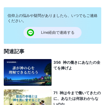
信仰上の悩みや疑問がありましたら、いつでもご連絡
ください。
Line経由で連絡する
関連記事
356 神の働きにあなたの全
てを捧げよ
71 神は今まで働いてきたの
に、あなたは何故わからな
いのか