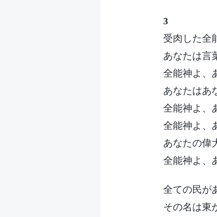
3
受肉した全
あなたは言
全能神よ、
あなたはあ
全能神よ、
全能神よ、
あなたの偉
全能神よ、
全ての民が
その名は東