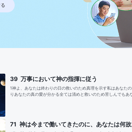
する
39 万事において神の指揮に従う
1神よ、あなたは終わりの日の救いのため真理を示す私はあなた
りあなたの真の愛が分かる全ては清めと救いのため苦しんでもあ
きは愛と祝福だからその指揮と采配に従う神よ、御心を理解します裁きも 刑罰も 大い
な…
71 神は今まで働いてきたのに、あなたは何