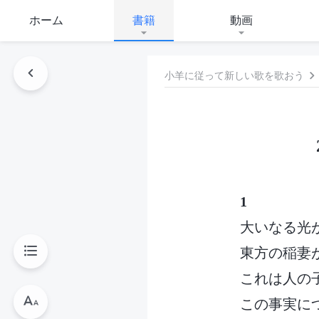
ホーム
書籍
動画
小羊に従って新しい歌を歌おう
1
大いなる光
東方の稲妻
これは人の
この事実に