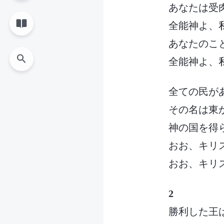
あなたは受
全能神よ、
あなたのこ
全能神よ、
全ての民が
その名は東
神の国を得
おお、キリ
おお、キリ
2
勝利した王