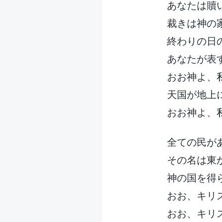
あなたは贖
裁きは神の
終わりの日
あなたが表
おお神よ、
天国が地上
おお神よ、
全ての民が
その名は東
神の国を得
おお、キリ
おお、キリ