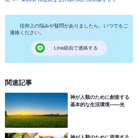
ており、野菜を植えようと、果実を植えようと、あ
るいは穀物を植えようと、彼らが食料と日々の必需
品を得るのは大地からなのです。
信仰上の悩みや疑問がありましたら、いつでもご
連絡ください。
こうした様々な人間の生活様式を支える基本条
Line経由で連絡する
件は何ですか。人々が生存できる環境を基本的な水
準に維持することが絶対に必要ではありませんか。
つまり、狩猟で暮らす人が山や森、鳥や獣を失った
としたら、彼らの食料源はなくなってしまいます。
関連記事
この民族、およびこうした人々が向かうべき方向は
神が人類のために創造する
不確実なものになり、彼らが消えてしまう恐れすら
基本的な生活環境――光
あるでしょうまた、牧畜を生業とする人々はどうで
すか。こうした人々は何に頼っていますか。彼らが
頼っているのは家畜ではなく、家畜が生存できる環
神が人類のために用意する