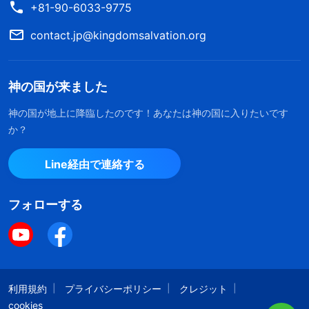
+81-90-6033-9775
れる人はいません。なぜなら、それらを定めたのは
神だからです。神がこのように境界を定めたのはな
contact.jp@kingdomsalvation.org
ぜですか。このことは全人類にとって大いに重要な
問題です。本当に重要な問題なのです。神はひとつ
神の国が来ました
ひとつの生物に対して範囲を定め、各種の人間に対
神の国が地上に降臨したのです！あなたは神の国に入りたいです
して生存の手段を定めました。また神は、地球上の
か？
様々な人や人種を分割し、それぞれの範囲を定めま
Line経由で連絡する
した。これが次に話す事項です。
『神を知ることについて』「唯一無二の神自身 IX.」
フォローする
（『言葉』第2巻）
利用規約
プライバシーポリシー
クレジット
cookies