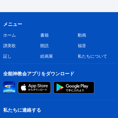
たら、それらは存在しなくなるでしょう。万物の法
則が失われたとしたら、万物のうち、あらゆる生物
が存続できないでしょう。人類もまた、生存のため
メニュー
に頼っている環境を失うでしょう。人類がそのすべ
ホーム
書籍
動画
てを失うとしたら、これまでのような世代を超えた
讃美歌
朗読
福音
繁栄と繁殖は継続不可能になるはずです。人間が現
在まで生存してきたのは、神が人間にすべての被造
証し
絵画展
私たちについて
物を与え、様々な方法で人類を養ってきたからで
す。人類が現在まで、今日まで生存してきたのは、
全能神教会アプリをダウンロード
ひとえに神が様々な方法で人類を養っているからで
す。自然の法則が整然としている、固定された好ま
しい生存環境により、地球上のありとあらゆる
人々、ありとあらゆる人種が、予め定めた領域の中
私たちに連絡する
で生存できるのです。これらの領域や境界を越えら