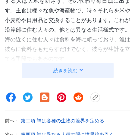
する人は大地を耕さず、その代わり毎日漁に出ま
す。主食は様々な魚や海産物で、時々それらを米や
小麦粉や日用品と交換することがあります。これが
沿岸部に住む人々の、他とは異なる生活様式です。
海の近くに住む人々は食料を海に頼っており、漁は
彼らに食料をもたらすだけでなく、彼らが生計を立
てる手段でもあるのです。
続きを読む
農耕を行う以外に、人類の大部分は上記三種類
の生き方にしたがって暮らしています。しかし、大
半の人々は農耕を生業としており、牧畜や漁や狩猟
によって暮らす人々の集団は少数しかありません。
それでは、農耕を生業とする人々は何を必要としま
前へ：
第二項 神は各種の生物の境界を定める
すか。彼らが必要とするものは土地です。彼らは何
世代にもわたり、地中に作物を植えることで暮らし
次へ：
第四項 神は異なる人種の間に境界線を引く