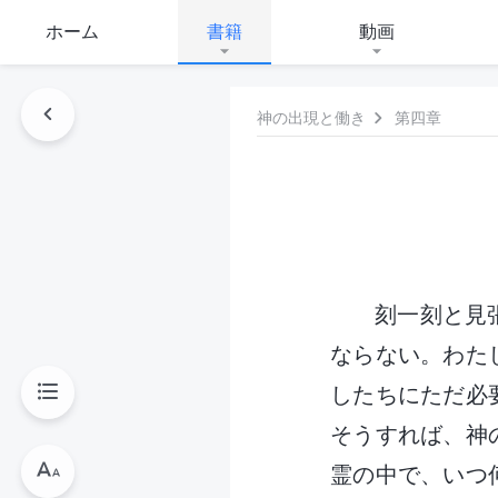
ホーム
書籍
動画
神の出現と働き
第四章
刻一刻と見
ならない。わた
したちにただ必
そうすれば、神
霊の中で、いつ