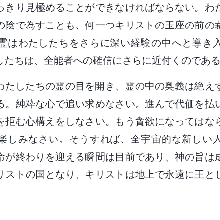
っきり見極めることができなければならない。わ
の陰で為すことも、何一つキリストの玉座の前の
霊はわたしたちをさらに深い経験の中へと導き
したちは、全能者への確信にさらに近付くのであ
わたしたちの霊の目を開き、霊の中の奥義は絶え
る。純粋な心で追い求めなさい。進んで代価を払
を拒む心構えをしなさい。もう貪欲になってはな
楽しみなさい。そうすれば、全宇宙的な新しい
命が終わりを迎える瞬間は目前であり、神の旨は
リストの国となり、キリストは地上で永遠に王と