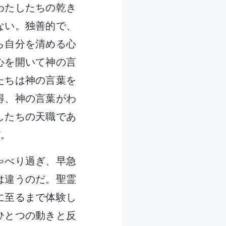
わたしたちの乾き
ない。独善的で、
ら自分を清める心
心を開いて神の言
たちは神の言葉を
得、神の言葉がわ
したちの天職であ
だ。
ゃべり過ぎ、早急
は違うのだ。聖霊
に至るまで体験し
ひとつの動きと反