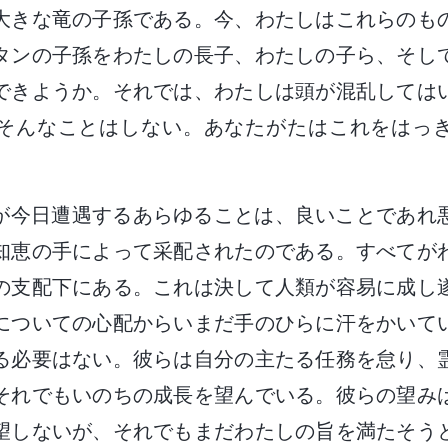
大きな竜の子孫である。今、わたしはこれらのも
タンの子孫をわたしの長子、わたしの子ら、そし
できようか。それでは、わたしは頭が混乱しては
そんなことはしない。あなたがたはこれをはっ
が今日遭遇するあらゆることは、良いことであれ
知恵の手によって采配されたのである。すべてが
の支配下にある。これは決して人類が容易に成し
についての心配からいまだ手のひらに汗をかいて
る必要はない。彼らは自分の主たる任務を怠り、
それでもいのちの成長を望んでいる。彼らの望み
望しないが、それでもまだわたしの旨を満たそう