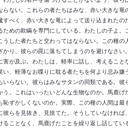
ならない。これらの者たちはみな、赤い大きな竜
魔すべく、赤い大きな竜によって送り込まれたの
るための欺瞞を専門にしている。わたしの子よ。
こうした者たちと交わってはならない。この種の
ざかり、彼らの罠に落ちてしまうのを避けなさい
に害が及ぶ。わたしは、軽率に話し、考えること
笑い、軽薄なお喋りに耽る者たちを何より忌み嫌
もいらない。彼らはみなサタンの同類である。彼
かう。これはいったいどんな生物なのか。馬鹿げ
も恥ずかしくないのか。実際、この種の人間は最
に彼らを見抜き、見捨てた。そうしていなければ
けることなく、馬鹿げたことを繰り返し話してい