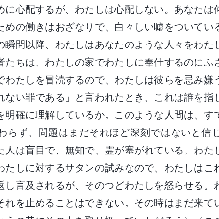
めに心配するが、わたしは心配しない。あなたは
ための働きはおざなりで、白々しい嘘をついてい
の瞬間以降、わたしはあなたのような人々をわた
者たちは、わたしの家でわたしに奉仕するのにふ
でわたしを冒涜するので、わたしは彼らを忌み嫌
れない罪である」と言われたとき、これは誰を指
を明確に理解しているか。このような人間は、す
わらず、問題はまだそれほど深刻ではないと信
た人は盲目で、無知で、霊が塞がれている。わた
わたしに対するサタンの試みなので、わたしはこ
返し言及されるが、そのつどわたしを怒らせる。
それを止めることはできない。その時はまだ来て