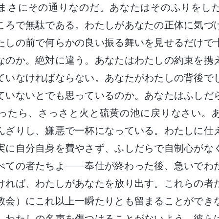
まさにその通りなのだ。あなたはそのふりをし
ころで無駄である。わたしがあなたの正体に気づ
たしの前で何らかの良い振る舞いを見せるだけで
なのか。絶対に違う。あなたはわたしの約束を携
ていなければならない。あなたがわたしの背後で
ていないとでも思っているのか。あなたはふしだ
ったら、さっさと火と硫黄の池に戻りなさい。
んざりし、嫌悪で一杯になっている。わたしに仕
実に自分自身を費やさず、ふしだらで自制心がな
べての者たちよ――奉仕が終わった後、急いでわ
ければ、わたしがあなたを放り出す。これらの者
教会）にこれ以上一瞬たりとも留まることができ
、わたしの名声を傷つけることがないよう、彼ら