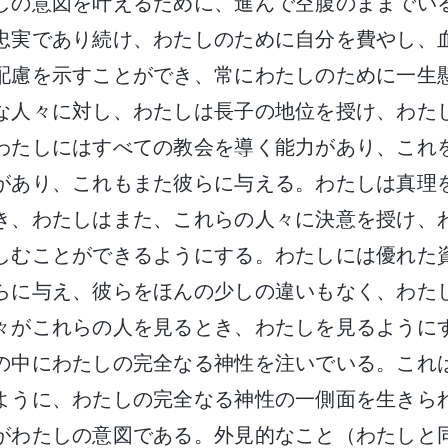
しの意図を叶えるために、進んで空腹のままでい
忠実であり続け、わたしのために自分を費やし、
配慮を示すことができ、常にわたしのために一生
な人々に対し、わたしは長子の地位を授け、わた
わたしにはすべての教会を導く能力があり、これ
があり、これもまた彼らに与える。わたしは真理
き、わたしはまた、これらの人々に決意を授け、
しむことができるようにする。わたしには優れた
らに与え、彼らをほんの少しの違いもなく、わた
々がこれらの人を見るとき、わたしを見るように
の中にわたしの完全なる神性を注いでいる。これ
ように、わたしの完全なる神性の一側面を生きら
がわたしの意図である。外見的なこと（わたしと