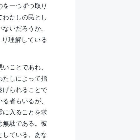
のを一つずつ取り
てわたしの民とし
いないだろうか。
きり理解している
悪いことであれ、
わたしによって指
遂げられることで
いる者もいるが、
霊に入ることを求
は無駄である。彼
としている。あな