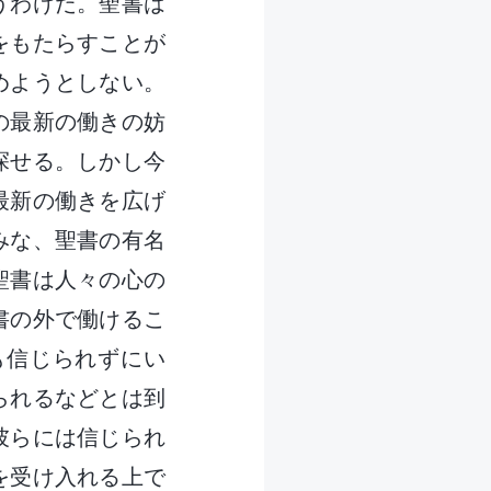
うわけだ。聖書は
をもたらすことが
めようとしない。
の最新の働きの妨
探せる。しかし今
最新の働きを広げ
みな、聖書の有名
聖書は人々の心の
書の外で働けるこ
も信じられずにい
られるなどとは到
彼らには信じられ
を受け入れる上で