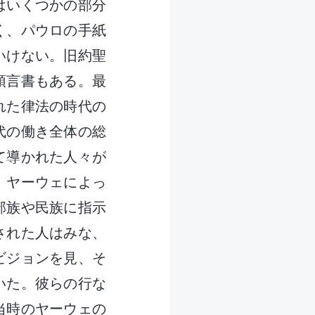
はいくつかの部分
く、パウロの手紙
いけない。旧約聖
預言書もある。最
れた律法の時代の
代の働き全体の総
て導かれた人々が
、ヤーウェによっ
部族や民族に指示
された人はみな、
ビジョンを見、そ
いた。彼らの行な
当時のヤーウェの