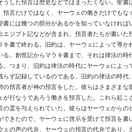
そうした預言は歴史などではまったくない。聖書
、預言だけではなく、ヤーウェの働きだけでもな
聖書には幾つの部分があるかを知っていなければ
出エジプト記などが含まれ、預言者たちが書いた
ラキ書で終わる。旧約は、ヤーウェによって導か
いる。創世記からマラキ書まで、それは律法の時
る。つまり、旧約は律法の時代にヤーウェによっ
残らず記録しているのである。旧約の律法の時代
勢の預言者が神の預言をした。彼らはさまざまな
ェが行なうであろう働きを預言した。これら起こ
言の霊を与えられていた。彼らはヤーウェからの
ができたので、ヤーウェに啓示を受けて預言を書
ウェの声の代弁、ヤーウェの預言の代弁であり、