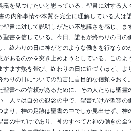
奥義を見つけたいと思っている。聖書に対する人
書の内部事情や本質を完全に理解している人は
お聖書に対して説明しがたい不思議さを感じ、ま
う聖書を信じている。今日、誰もが終わりの日の
し、終わりの日に神がどのような働きを行なうの
兆があるのかを突き止めようとしている。このよ
ますます熱を帯び、終わりの日に近づくほど、よ
終わりの日についての預言に盲目的な信頼をおく
た聖書への信頼があるために、その人たちは聖霊
い。人々は自分の観念の中で、聖書だけが聖霊の
つまり、神の足跡は聖書の中でしか見出せず、神
聖書の中だけであり、神のすべてと神の働きの全