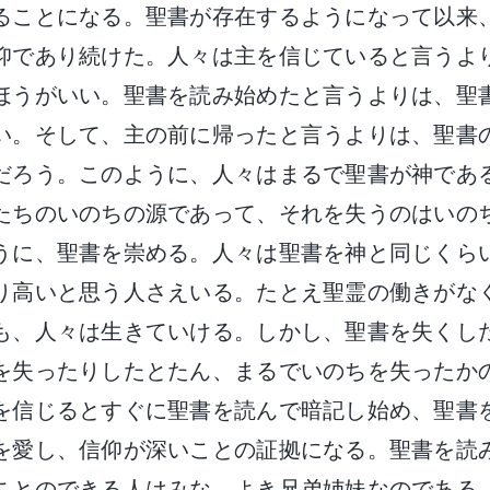
ることになる。聖書が存在するようになって以来
仰であり続けた。人々は主を信じていると言うよ
ほうがいい。聖書を読み始めたと言うよりは、聖
い。そして、主の前に帰ったと言うよりは、聖書
だろう。このように、人々はまるで聖書が神であ
たちのいのちの源であって、それを失うのはいの
うに、聖書を崇める。人々は聖書を神と同じくら
り高いと思う人さえいる。たとえ聖霊の働きがな
も、人々は生きていける。しかし、聖書を失くし
を失ったりしたとたん、まるでいのちを失ったか
を信じるとすぐに聖書を読んで暗記し始め、聖書
を愛し、信仰が深いことの証拠になる。聖書を読
ことのできる人はみな、よき兄弟姉妹なのである