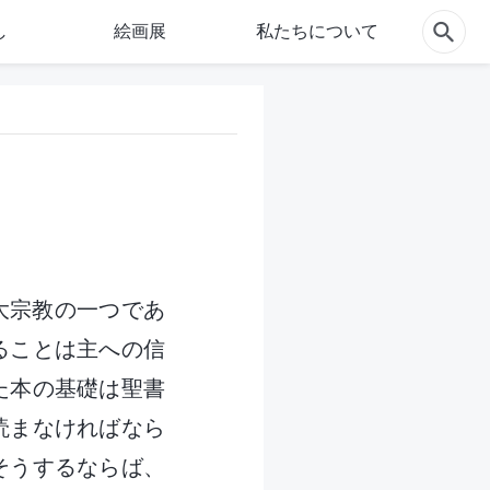
し
絵画展
私たちについて
三大宗教の一つであ
ることは主への信
た本の基礎は聖書
読まなければなら
そうするならば、