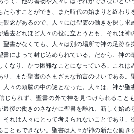
あって、他の書物や人々にはそれができないとい
もたらすことができ、また時代の始まりと終わり
た観念があるので、人々には聖霊の働きを探し求
が過去どれほど人々の役に立とうとも、それは神
。聖書がなくても、人々は別の場所で神の足跡を
聖書によって封じ込められている。だから、神の
しくなり、かつ困難なことになっている。これは
あり、また聖書のさまざまな預言のせいである。
、人々の頭脳の中の謎となった。人々は、神が聖
信じられず、聖書の外で神を見つけられること
が最後の働きのさなかに聖書を離れ、新しく始め
。それは人々にとって考えられないことであり、
ることもできない。聖書は人々が神の新たな働き