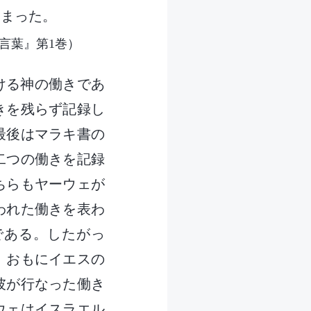
しまった。
言葉』第1巻）
おける神の働きであ
きを残らず記録し
最後はマラキ書の
二つの働きを記録
ちらもヤーウェが
われた働きを表わ
である。したがっ
、おもにイエスの
彼が行なった働き
ウェはイスラエル