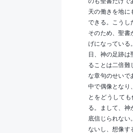
のも聖書だけで
天の働きを地に
できる。こうし
そのため、聖書
げになっている
日、神の足跡は
ることは二倍難
な章句のせいで
中で偶像となり
とをどうしても
る。まして、神
底信じられない
ないし、想像す