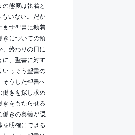
々の態度は執着と
誰もいない。だか
すます聖書に執着
働きについての預
か、終わりの日に
うに、聖書に対す
りいっそう聖書の
。そうした聖書へ
の働きを探し求め
働きをもたらせる
の働きの奥義が隠
体を明確にできる