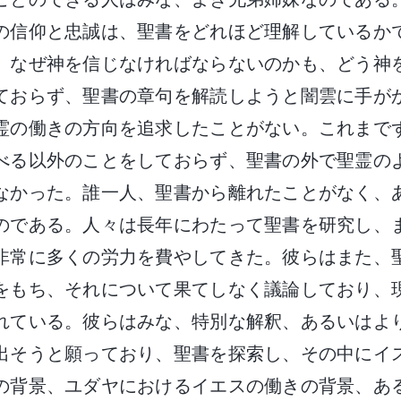
の信仰と忠誠は、聖書をどれほど理解しているか
、なぜ神を信じなければならないのかも、どう神
ておらず、聖書の章句を解読しようと闇雲に手が
霊の働きの方向を追求したことがない。これまで
べる以外のことをしておらず、聖書の外で聖霊の
なかった。誰一人、聖書から離れたことがなく、
のである。人々は長年にわたって聖書を研究し、
非常に多くの労力を費やしてきた。彼らはまた、
をもち、それについて果てしなく議論しており、
れている。彼らはみな、特別な解釈、あるいはよ
出そうと願っており、聖書を探索し、その中にイ
の背景、ユダヤにおけるイエスの働きの背景、あ