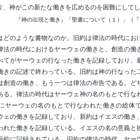
り、神がこの新たな働きを広めるのを困難にして
『神の出現と働き』「聖書について（１）」（『
聖書とはどのような書物なのか。旧約は律法の時代に
律法の時代におけるヤーウェの働きと、創造の働
べてがヤーウェの行なった働きを記録しており、
働きの記述で終わっている。旧約は神の行なった
は創造の働き、もう一つは律法の布告である。ど
ある。律法の時代はヤーウェ神の名のもとで行な
にヤーウェの名のもとで行なわれた働きの総体
ウェの働きを記録しており、新約はイエスの働き
われた働きを記録している。イエスの名の意義と
新約に記録されている。旧約の律法の時代、ヤー