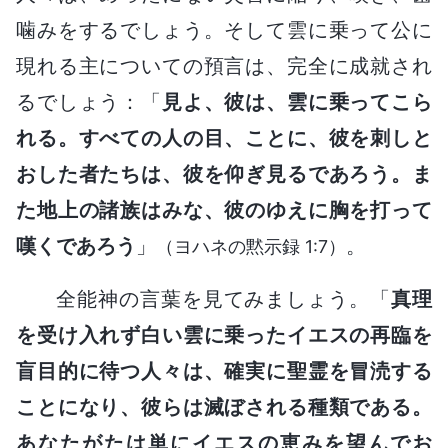
噛みをするでしょう。そして雲に乗って公に
現れる主についての預言は、完全に成就され
るでしょう：「
見よ、彼は、雲に乗ってこら
れる。すべての人の目、ことに、彼を刺しと
おした者たちは、彼を仰ぎ見るであろう。ま
た地上の諸族はみな、彼のゆえに胸を打って
嘆くであろう
」
。
（ヨハネの黙示録 1:7）
全能神の言葉を見てみましょう。「
真理
を受け入れず白い雲に乗ったイエスの再臨を
盲目的に待つ人々は、確実に聖霊を冒涜する
ことになり、彼らは滅ぼされる種類である。
あなたがたは単にイエスの恵みを望んでお