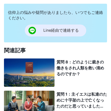
なります。牧師や長老だけが聖書を良く理解し解釈ができ
ます。この人達だけが私達を導けるのです。つまり、牧師
信仰上の悩みや疑問がありましたら、いつでもご連絡
や長老の言うことは聖書に従い、聖書が土台になっている
ください。
ので、それを守り従うべきです。牧師や長老が聖書に従う
ことをすれば、それを受け入れ従うべきです何が悪いので
Line経由で連絡する
すか？
関連記事
質問 8：どのように裁きの
働きをされ人類を救い清め
るのですか？
質問 1：主イエスは私達のた
めに十字架の上で亡くなっ
たのだと思っていました。