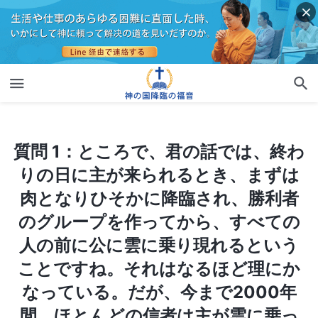
質問 1：ところで、君の話では、終わりの日に主が来られるとき、まずは肉となりひそかに降臨され、勝利者のグループを作ってから、すべての人の前に公に雲に乗り現れるということですね。それはなるほど理にかなっている。だが、今まで2000年間、ほとんどの信者は主が雲に乗って来られるのを待ち望んできた。牧師や長老たちも、よくそのように言ってきた。聖書の預言に従って待つことが、間違っている訳があるのか？ 牧師や長老たちは皆主に使える人々だ。彼らは皆主の再臨をこのように待っているのだ。再臨の主が、これらの牧師や長老たちを皆見捨てるとは信じられない！ 絶対にあり得ない！
質問 1：ところで、君の話では、終わ
りの日に主が来られるとき、まずは
肉となりひそかに降臨され、勝利者
のグループを作ってから、すべての
人の前に公に雲に乗り現れるという
ことですね。それはなるほど理にか
なっている。だが、今まで2000年
間、ほとんどの信者は主が雲に乗っ