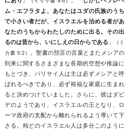
にあり
」
。「
しかしベツレヘ
（イザヤ書 9:6）
ム・エフラタよ、あなたはユダの氏族のうち
で小さい者だが、イスラエルを治める者があ
なたのうちからわたしのために出る。その出
るのは昔から、いにしえの日からである
」
（ミ
。聖書の預言の言葉とまたメシアの
カ書 5:2）
到来に関するさまざまな長期的空想や推論に
もとづき、パリサイ人は主は必ずメシアと呼
ばれるべきであり、必ず裕福な家庭に生まれ
ると決めつけていました。さらに、彼はダビ
デのようであり、イスラエルの王となり、ロ
ーマ政府の支配から離れられるよう導いて下
さる。殆どのイスラエル人は多分このように