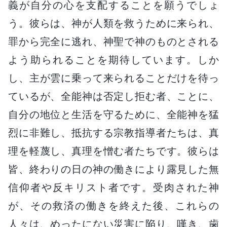
義が自分の心を支配することを願うでしょ
う。彼らは、神が人類を救うために来られ、
罪から完全に逃れ、神聖で神のものとされる
よう助られることを期待しています。しか
し、主が雲に乗って来られることだけを待っ
ているが、全能神は否定し拒む者、ことに、
自分の地位と生活を守るために、全能神を猛
烈に非難し、抵抗する宗教指導者たちは、真
理を軽蔑し、真理を憎む者たちです。彼らは
皆、終わりの日の神の働きにより露見した無
信仰者や反キリスト者です。受肉された神
が、その救済の働きを終えた後、これらの
人々は、めったにない災害に陥り、嘆き、歯