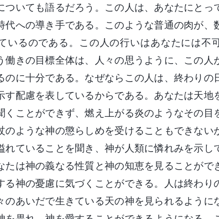
についても語るだろう。この人は、あなたにとっ
時代への導き手である。このような普通の肉が、
ているのである。この人の行いはあなたには不
う働きの目標全体は、人々の思うように、この人
るのに十分である。なぜならこの人は、終わりの
示す配慮を表しているからである。あなたは天地
聞くことができず、燃え上がる炎のようなその目
杖のような神の懲らしめを受けることもできない
溢れていることを聞き、神が人類に憐れみを示し
なたは神の義なる性質と神の知恵を見ることがで
する神の憂慮に気づくことができる。人は終わり
々のあいだで生きている天の神を見られるように
神を畏れ、神を愛することができるようになる。