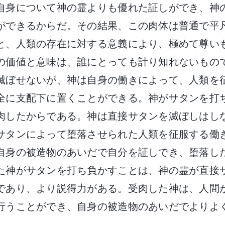
自身について神の霊よりも優れた証しができ、神
ができるからだ。その結果、この肉体は普通で平
と、人類の存在に対する意義により、極めて尊い
の価値と意味は、誰にとっても計り知れないもの
滅ぼせないが、神は自身の働きによって、人類を
全に支配下に置くことができる。神がサタンを打
肉したからである。神は直接サタンを滅ぼしはし
サタンによって堕落させられた人類を征服する働
自身の被造物のあいだで自分を証しでき、堕落し
た神がサタンを打ち負かすことは、神の霊が直接
であり、より説得力がある。受肉した神は、人間
行うことができ、自身の被造物のあいだでよりよ