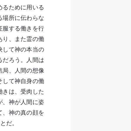
めるために用いる
る場所に伝わらな
征服する働きを行
あり、また霊の働
決して神の本当の
るだろう。人間は
結局、人間の想像
そして神自身の働
働きは、受肉した
が、神が人間に姿
て、神の真の顔を
ことだ。