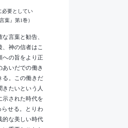
に必要としてい
言葉』第1巻）
確な言葉と勧告、
後、神の信者はこ
類への旨をより正
のあいだでの働き
きる。この働きだ
聞きたいという人
に示された時代を
わらせる。とりわ
践的な美しい時代