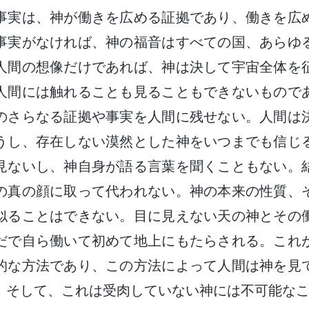
事実は、神が働きを広める証拠であり、働きを広
事実がなければ、神の福音はすべての国、あらゆ
人間の想像だけであれば、神は決して宇宙全体を
人間には触れることも見ることもできないもので
のさらなる証拠や事実を人間に残せない。人間は
うし、存在しない漠然とした神をいつまでも信じ
見ないし、神自身が語る言葉を聞くこともない。
の真の顔に取って代われない。神の本来の性質、
似ることはできない。目に見えない天の神とその
だで自ら働いて初めて地上にもたらされる。これ
的な方法であり、この方法によって人間は神を見
。そして、これは受肉していない神には不可能な