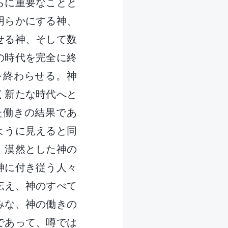
らに重要なことと
明らかにする神、
せる神、そして数
の時代を完全に終
を終わらせる。神
く新たな時代へと
た働きの結果であ
ように見えると同
、漠然とした神の
神に付き従う人々
伝え、神のすべて
みな、神の働きの
であって、噂では