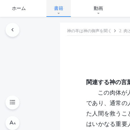
ホーム
書籍
動画
神の羊は神の御声を聞く
2. 
関連する神の言
この肉体が
であり、通常の
た人間を救うこ
はいかなる重要