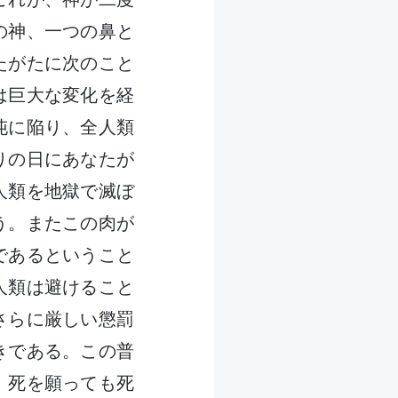
の神、一つの鼻と
たがたに次のこと
は巨大な変化を経
沌に陥り、全人類
りの日にあなたが
人類を地獄で滅ぼ
う。またこの肉が
であるということ
人類は避けること
さらに厳しい懲罰
きである。この普
、死を願っても死