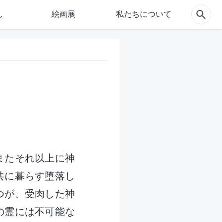
し
絵画展
私たちについて
またそれ以上に神
共に暮らす堕落し
つが、受肉した神
の霊には不可能な