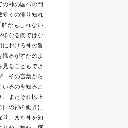
ての神の国への門
数多くの測り知れ
可解かもしれない
が単なる肉ではな
日における神の旨
を揺るがすかのよ
を見ることもでき
が、その言葉から
ているのを知るこ
き、またそれ以上
の日の神の働きに
なり、また神を知
これが、神が二度