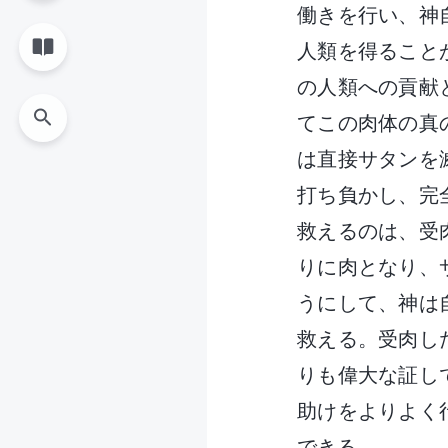
働きを行い、神
人類を得ること
の人類への貢献
てこの肉体の真
は直接サタンを
打ち負かし、完
救えるのは、受
りに肉となり、
うにして、神は
救える。受肉し
りも偉大な証し
助けをよりよく
できる。