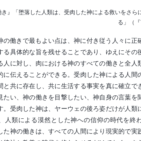
働き』「堕落した人類は、受肉した神による救いをさら
る」（『
神の働きで最もよい点は、神に付き従う人々に正
する具体的な旨を残せることであり、ゆえにその
る人に対し、肉における神のすべての働きと全人
的に伝えることができる。受肉した神による人間
間と共に存在し、共に生活する事実を真に確立で
見たい、神の働きを目撃したい、神自身の言葉を
す。受肉した神は、ヤーウェの後ろ姿だけが人類
、人類による漠然とした神への信仰の時代を終
した神の働きは、すべての人間により現実的で実