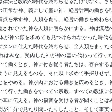
は律法と教義の時代を終わらせるだけでなく、さ
つ正常な神、義にして聖い神、経営計画の働きを
着点を示す神、人類を創り、経営の働きを終わら
隠されていた神を人類に明らかにする。神は漠然
体が神の顔を求めても見つけられなかった時代
サタンに仕えた時代を終わらせ、全人類をまった
れはみな、受肉した神が神の霊の代わって行っ
いて働くとき、神に付き従う者たちは、存在する
ように見えるものを、それ以上求めて手探りせず
とをやめる。神が肉における働きを広めるとき、
いて行った働きをすべての宗教、すべての教派に
の耳に伝える。神の福音を受ける者が聞くことは
間が自分で見たり聞いたりしたこと、そして事実