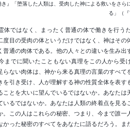
働き』「堕落した人類は、受肉した神による救いをさら
る」（『
霊体ではなく、まったく普通の体で働きを行う
二度目の受肉の体というだけではなく、神はその
く普通の肉体である。他の人々との違いを生み出
今までに聞いたこともない真理をこの人から受
足らない肉体は、神から来る真理の言葉のすべて
きを引き受け、人が理解する神の性質全体を表す
ることを大いに望んでいるではないか。あなたは
ているではないか。あなたは人類の終着点を見る
か。この人はこれらの秘密、つまり、今まで誰一
なかった秘密のすべてをあなたに語るだろう。ま