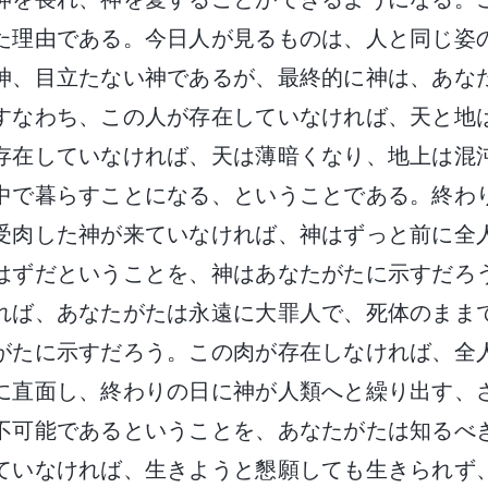
た理由である。今日人が見るものは、人と同じ姿
神、目立たない神であるが、最終的に神は、あな
すなわち、この人が存在していなければ、天と地
存在していなければ、天は薄暗くなり、地上は混
中で暮らすことになる、ということである。終わ
受肉した神が来ていなければ、神はずっと前に全
はずだということを、神はあなたがたに示すだろ
れば、あなたがたは永遠に大罪人で、死体のまま
がたに示すだろう。この肉が存在しなければ、全
に直面し、終わりの日に神が人類へと繰り出す、
不可能であるということを、あなたがたは知るべ
ていなければ、生きようと懇願しても生きられず