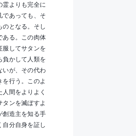
の霊よりも完全に
凡であっても、そ
ものとなる。そし
である。この肉体
征服してサタンを
ち負かして人類を
ないが、その代わ
きを行う。このよ
た人間をよりよく
サタンを滅ぼすよ
が創造主を知る手
く自分自身を証し