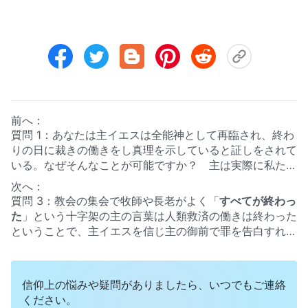
前へ：
質問 1：あなたは主イエスは全能神として再臨され、終わ
りの日に裁きの働きをし真理を示していると証しをされて
いる。なぜそんなことが可能ですか？ 主は実際に私たち
を天の国に連れて行かれるのです。私たちを置いて終わり
次へ：
の日の裁きの働きをなされるなんて、有り得ないでしょ
質問 3：教会の集会で牧師や長老がよく「
すべてが終わっ
う？ 主を信じ、聖霊の働きを受けていれば、既に神様の
た
」という十字架の主の言葉は人類救済の働きは終わった
裁きの働きを体験していると思います。主イエスの言葉が
ということで、主イエスを信じ主の御前で罪を告白すれば
何よりの証拠です。「
わたしが去って行かなければ、あな
赦され、罪人としてみなされないと言うのです。信仰さえ
たがたのところに助け主はこないであろう。もし行けば、
していれば、お恵みによって救われ、主がお見えになった
それをあなたがたにつかわそう。それがきたら、罪と義と
時に天国に受け入れてくださるので、人類救済のために主
信仰上の悩みや疑問がありましたら、いつでもご連絡
さばきとについて、世の人の目を開くであろ
がお見えになる必要はないと。でもこれは間違っているよ
ください。
う
」
（ヨハネによる福音書 16：7-8）
。私たちは、主イエ
うに思えて、でも十字架で主が言われた「
すべてが終わっ