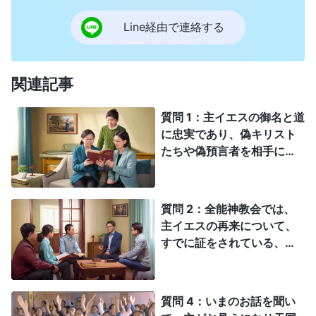
スが復活されて天国に昇ぼられた後のペンテコステで、人
た
」とは何を意味するのですか？ 終わりの日に神様が再
に働きかけるために聖霊が下りてきたのだと考えます。そ
Line経由で連絡する
び戻られ真理を語り人間を清めるため裁きをする必要があ
れによって人々はすでに、自分の罪や義、裁きについて自
るのか？
分を責めています。主の前で告白し悔い改めたとき、私た
ちは実際に主の裁きを受けているのです。つまり、主イエ
関連記事
スの働きは贖いの働きであっても主イエスが天に昇られた
あとにペンテコステで降りてきた聖霊の働きが、終わりの
日の神の裁きの働きであると信じています。それが裁きの
質問 1：主イエスの御名と道
働きでは？ 「
罪と義とさばきとについて、世の人の目を
に忠実であり、偽キリスト
開くであろう
」とありますが、主の信者として、私たちは
たちや偽預言者を相手にせ
よく聖霊に触れられ、戒められて訓練されています。だか
ず、目を覚まして待てば、
らいつも、主の御前で泣いて悔い改めるのよ。多くの良い
主は来られる時にかならず
行いこそが、主への信仰で私たちがどう変化したかを表す
啓示をくださる。主の御声
質問 2：全能神教会では、
ものです。これは神の裁きを受けた結果ではないのです
を聴かなくても引き上げて
か？ あなたの言う終わりの日の全能神の裁きの働きは主
主イエスの再来について、
いただける。主イエスはこ
イエスの働きとどう違うのですか？
すでに証をされている、と
う言われた「そのとき、だ
常々伺っています。そして
れかがあなたがたに『見
主イエスの再来こそが全能
よ、ここにキリストがい
神だと！ 全能神は真理を
質問 4：いまのお話を聞い
る』、また、『あそこにい
表し、終末にその裁きの働