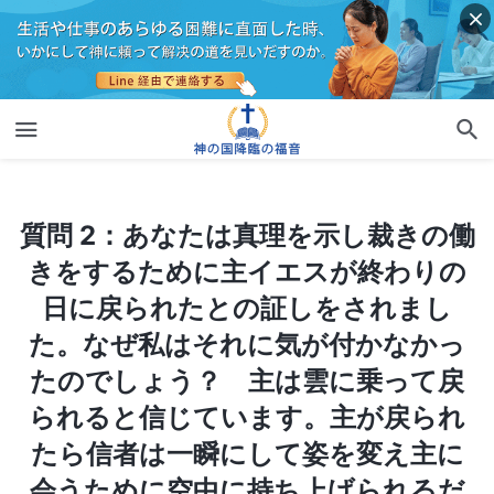
質問 2：あなたは真理を示し裁きの働きをするために主イエスが終わりの日に戻られたとの証しをされました。なぜ私はそれに気が付かなかったのでしょう？ 主は雲に乗って戻られると信じています。主が戻られたら信者は一瞬にして姿を変え主に会うために空中に持ち上げられるだと信じています。パウロが「しかし、わたしたちの国籍は天にある。そこから、救主、主イエス・キリストのこられるのを、わたしたちは待ち望んでいる。彼は、万物をご自身に従わせうる力の働きによって、わたしたちの卑しいからだを、ご自身の栄光のからだと同じかたちに変えて下さるであろう」
質問 2：あなたは真理を示し裁きの働
きをするために主イエスが終わりの
日に戻られたとの証しをされまし
た。なぜ私はそれに気が付かなかっ
たのでしょう？ 主は雲に乗って戻
られると信じています。主が戻られ
たら信者は一瞬にして姿を変え主に
会うために空中に持ち上げられるだ