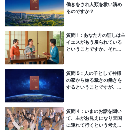
働きをされ人類を救い清め
るのですか？
質問 1：あなた方の証しは主
イエスがもう戻られている
ということですか。それは
あり得ない！ 聖書にこう
書かれています。「しか
し、その時に起る患難の
質問 5：人の子として神様
後、たちまち日は暗くな
の家から始る裁きの働きを
り、月はその光を放つこと
するということですが、こ
をやめ、星は空から落ち、
れは聖書の預言と完全に一
天体は揺り動かされるであ
致しています！ 神様の家
ろう。そのとき、人の子の
から始まる裁きはヨハネの
質問 4：いまのお話を聞い
しるしが天に現れるであろ
黙示録にある大きな白い玉
て、主がお見えになり天国
う。またそのとき、地のす
座での裁きの事ですか？
に連れて行くという考えは
べての民族は嘆き、そして
大きな白い玉座での裁きは