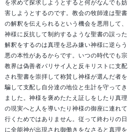
を求めて探求しようとすると何がなんでも妨
害しようとするのです。教会の牧師達は聖書
の解釈を伝えられるという機会を悪用して、
神様に反抗して制約するような聖書の誤った
解釈をするのは真理を忌み嫌い神様に逆らう
悪の本性があるからです。いつの時代でも宗
教界は偽善者パリサイ人と反キリストに支配
され聖書を崇拝して称賛し神様が選んだ者を
騙して支配し自分達の地位と生計を守ってき
ました。神様を褒めたたえ証しをしたり真理
の現実へと人を導いたり神様の御座に連れて
行くためではありません。従って終わりの日
に全能神が出現され御働きをなさると真理を